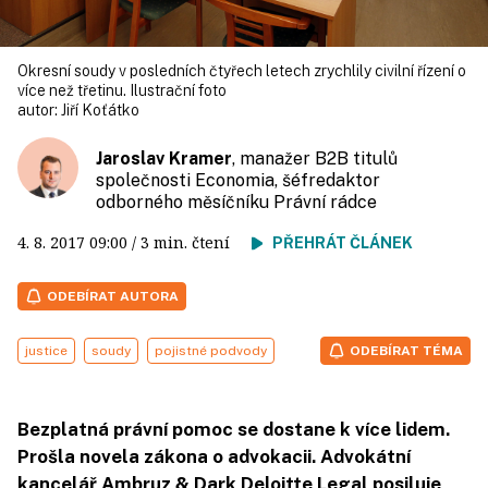
Okresní soudy v posledních čtyřech letech zrychlily civilní řízení o
více než třetinu. Ilustrační foto
autor:
Jiří Koťátko
Jaroslav Kramer
, manažer B2B titulů
společnosti Economia, šéfredaktor
odborného měsíčníku Právní rádce
4. 8. 2017
09:00
/ 3 min. čtení
PŘEHRÁT ČLÁNEK
ODEBÍRAT AUTORA
justice
soudy
pojistné podvody
ODEBÍRAT TÉMA
Bezplatná právní pomoc se dostane k více lidem.
Prošla novela zákona o advokacii. Advokátní
kancelář Ambruz & Dark Deloitte Legal posiluje