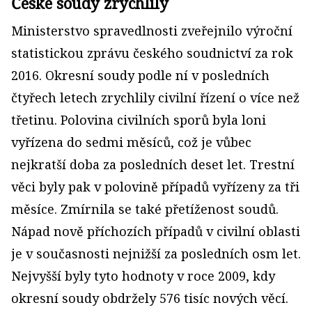
České soudy zrychlily
Ministerstvo spravedlnosti zveřejnilo výroční
statistickou zprávu českého soudnictví za rok
2016. Okresní soudy podle ní v posledních
čtyřech letech zrychlily civilní řízení o více než
třetinu. Polovina civilních sporů byla loni
vyřízena do sedmi měsíců, což je vůbec
nejkratší doba za posledních deset let. Trestní
věci byly pak v polovině případů vyřízeny za tři
měsíce. Zmírnila se také přetíženost soudů.
Nápad nově příchozích případů v civilní oblasti
je v současnosti nejnižší za posledních osm let.
Nejvyšší byly tyto hodnoty v roce 2009, kdy
okresní soudy obdržely 576 tisíc nových věcí.