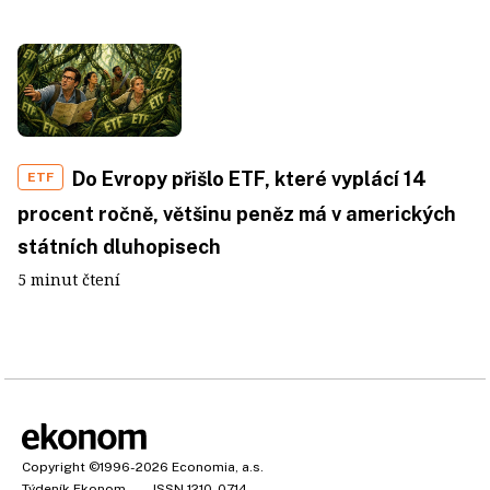
Do Evropy přišlo ETF, které vyplácí 14
ETF
procent ročně, většinu peněz má v amerických
státních dluhopisech
5 minut čtení
Copyright
©1996-2026
Economia, a.s.
Týdeník Ekonom
ISSN 1210-0714