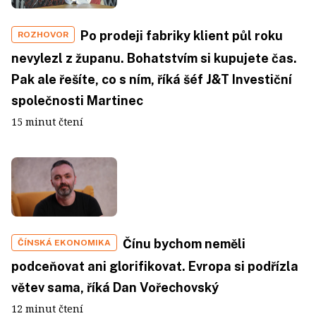
Po prodeji fabriky klient půl roku
ROZHOVOR
nevylezl z županu. Bohatstvím si kupujete čas.
Pak ale řešíte, co s ním, říká šéf J&T Investiční
společnosti Martinec
15 minut čtení
Čínu bychom neměli
ČÍNSKÁ EKONOMIKA
podceňovat ani glorifikovat. Evropa si podřízla
větev sama, říká Dan Vořechovský
12 minut čtení