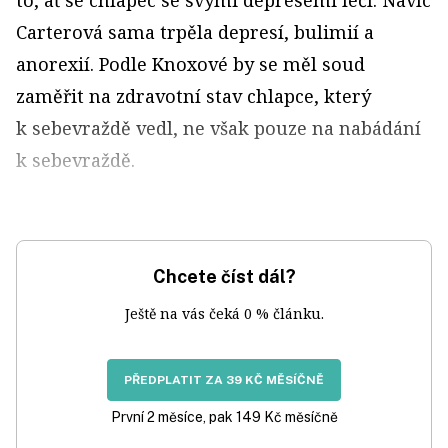
to, ať se chlapec se svými depresemi léčí. Navíc
Carterová sama trpěla depresí, bulimií a
anorexií. Podle Knoxové by se měl soud
zaměřit na zdravotní stav chlapce, který
k sebevraždě vedl, ne však pouze na nabádání
k sebevraždě.
Chcete číst dál?
Ještě na vás čeká 0 % článku.
PŘEDPLATIT ZA 39 KČ MĚSÍČNĚ
První 2 měsíce, pak 149 Kč měsíčně