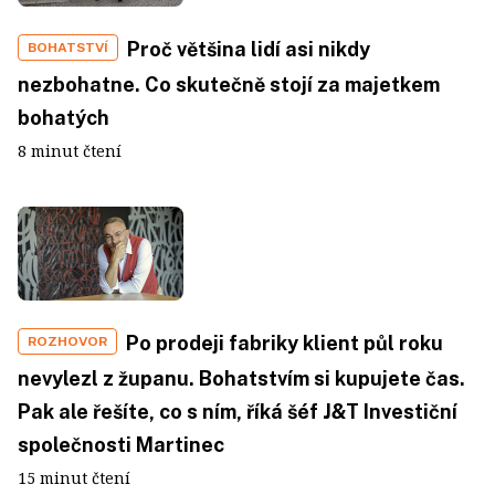
Proč většina lidí asi nikdy
BOHATSTVÍ
nezbohatne. Co skutečně stojí za majetkem
bohatých
8 minut čtení
Po prodeji fabriky klient půl roku
ROZHOVOR
nevylezl z županu. Bohatstvím si kupujete čas.
Pak ale řešíte, co s ním, říká šéf J&T Investiční
společnosti Martinec
15 minut čtení