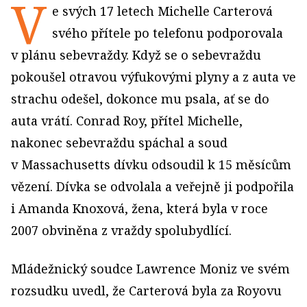
V
e svých 17 letech Michelle Carterová
svého přítele po telefonu podporovala
v plánu sebevraždy. Když se o sebevraždu
pokoušel otravou výfukovými plyny a z auta ve
strachu odešel, dokonce mu psala, ať se do
auta vrátí. Conrad Roy, přítel Michelle,
nakonec sebevraždu spáchal a soud
v Massachusetts dívku odsoudil k 15 měsícům
vězení. Dívka se odvolala a veřejně ji podpořila
i Amanda Knoxová, žena, která byla v roce
2007 obviněna z vraždy spolubydlící.
Mládežnický soudce Lawrence Moniz ve svém
rozsudku uvedl, že Carterová byla za Royovu