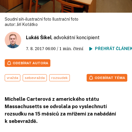
Soudní síň- ilustrační foto Ilustrační foto
autor:
Jiří Koťátko
Lukáš Šikel
, advokátní koncipient
7. 8. 2017
06:00
/ 1 min. čtení
PŘEHRÁT ČLÁNE
ODEBÍRAT AUTORA
vražda
sebevražda
rozsudek
ODEBÍRAT TÉMA
Michelle Carterová z amerického státu
Massachusetts se odvolala po vyslechnutí
rozsudku na 15 měsíců za mřížemi za nabádání
k sebevraždě.