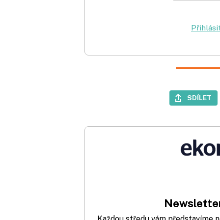
Přihlási
SDÍLET
Newsletter
Každou středu vám představíme nej