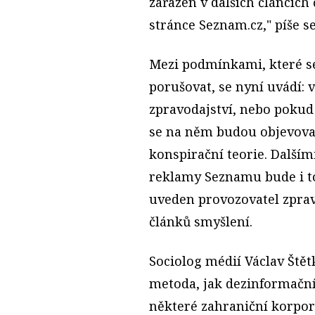
zařazen v dalších článcíc
stránce Seznam.cz," píše s
Mezi podmínkami, které s
porušovat, se nyní uvádí:
zpravodajství, nebo pokud 
se na něm budou objevovat
konspirační teorie. Další
reklamy Seznamu bude i t
uveden provozovatel zpra
článků smyšlení.
Sociolog médií Václav Štět
metoda, jak dezinformačním
některé zahraniční korpor