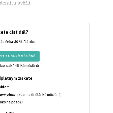
dentitu ověřit.
ete číst dál?
vás čeká 50 % článku.
IT ZA 39 KČ MĚSÍČNĚ
íce, pak 149 Kč měsíčně
dplatným získáte
eklam
iový obsah
zdarma (5 článků měsíčně)
nky na později
Nebo