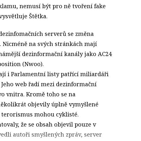
klamu, nemusí být pro ně tvoření fake
vysvětluje Štětka.
 dezinfomačních serverů se změna
. Nicméně na svých stránkách mají
ámější dezinformační kanály jako AC24
osition (Nwoo).
í i Parlamentní listy patřící miliardáři
. Jeho web řadí mezi dezinformační
vo vnitra. Kromě toho se na
několikrát objevily úplně vymyšlené
za terorismus mohou cyklisté.
ovaly, že se obsah objevil pouze v
vedli autoři smyšlených zpráv, server