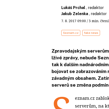
Lukáš Prchal
, redaktor
Jakub Zelenka
, redaktor
7. 8. 2017
09:00
/ 3 min. čt
Seznam.cz
fake news
Zpravodajským serverům, 
lživé zprávy, nebude Sezn
tak k dalším nadnárodním
bojovat se zobrazováním 
závadným obsahem. Zatím
serverů se změna podmín
eznam.cz zablo
serverům, na kt