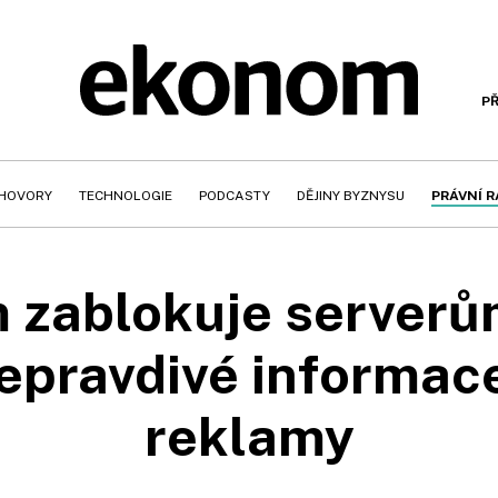
PŘ
HOVORY
TECHNOLOGIE
PODCASTY
DĚJINY BYZNYSU
PRÁVNÍ 
 zablokuje serverům
nepravdivé informace
reklamy