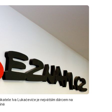
katele Iva Lukačeviče je největším dárcem na
ině