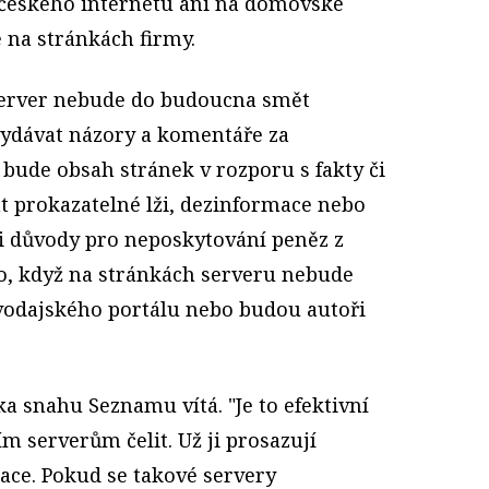
h českého internetu ani na domovské
e na stránkách firmy.
erver nebude do budoucna smět
 vydávat názory a komentáře za
bude obsah stránek v rozporu s fakty či
 prokazatelné lži, dezinformace nebo
mi důvody pro neposkytování peněz z
o, když na stránkách serveru nebude
vodajského portálu nebo budou autoři
ka snahu Seznamu vítá. "Je to efektivní
 serverům čelit. Už ji prosazují
ace. Pokud se takové servery