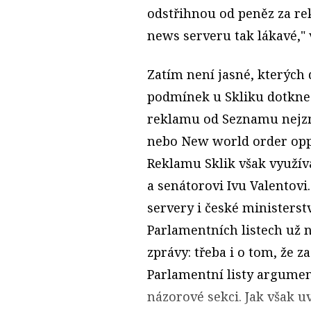
odstřihnou od peněz za re
news serveru tak lákavé," 
Zatím není jasné, kterých
podmínek u Skliku dotkne
reklamu od Seznamu nejzn
nebo New world order opp
Reklamu Sklik však využívaj
a senátorovi Ivu Valentovi
servery i české ministerst
Parlamentních listech už 
zprávy: třeba i o tom, že 
Parlamentní listy argument
názorové sekci. Jak však u