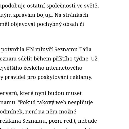
apodobuje ostatní společnosti ve světě,
ešným zprávám bojují. Na stránkách
měl objevovat pochybný obsah či
" potvrdila HN mluvčí Seznamu Táňa
Seznam sdělit během příštího týdne. Už
největšího českého internetového
y pravidel pro poskytování reklamy.
serverů, které nyní budou muset
eznamu. "Pokud takový web nesplňuje
 podmínek, není na něm možné
 (reklama Seznamu, pozn. red.), nebude