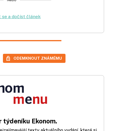
t se a dočíst článek
ODEMKNOUT ZNÁMÉMU
 týdeníku Ekonom.
zajímavější texty aktuálního vydání, které si