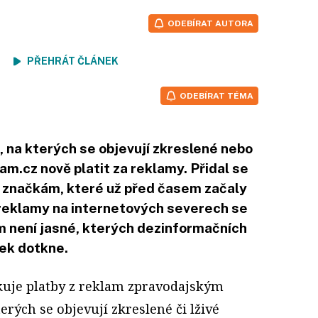
ODEBÍRAT AUTORA
ení
PŘEHRÁT ČLÁNEK
ODEBÍRAT TÉMA
na kterých se objevují zkreslené nebo
am.cz nově platit za reklamy. Přidal se
 značkám, které už před časem začaly
reklamy na internetových severech se
 není jasné, kterých dezinformačních
ek dotkne.
kuje platby z reklam zpravodajským
erých se objevují zkreslené či lživé