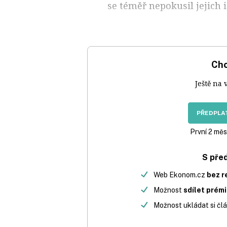
se téměř nepokusil jejich i
Chc
Ještě na 
PŘEDPLAT
První 2 měs
S pře
Web Ekonom.cz
bez r
Možnost
sdílet prém
Možnost ukládat si člá