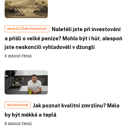
Naletěli jste při investování
INVESTIČNÍ PODVODY
a přišli o velké peníze? Mohlo být i hůř, alespoň
jste neskončili vyhladovělí v džungli
6 minut čtení
Jak poznat kvalitní zmrzlinu? Měla
ROZHOVOR
by být měkká a teplá
8 minut čtení