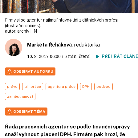
Firmy si od agentur najímají hlavně lidi z dělnických profesí
(ilustrační snímek).
autor:
archiv HN
Markéta Řeháková
, redaktorka
10. 8. 2017
06:00
/ 5 min. čtení
PŘEHRÁT ČLÁN
ODEBÍRAT AUTORKU
právo
trh práce
agentura práce
DPH
podvod
zaměstnanost
ODEBÍRAT TÉMA
Řada pracovních agentur se podle finanční správy
snaží vyhnout placení DPH. Firmám pak hrozí, že