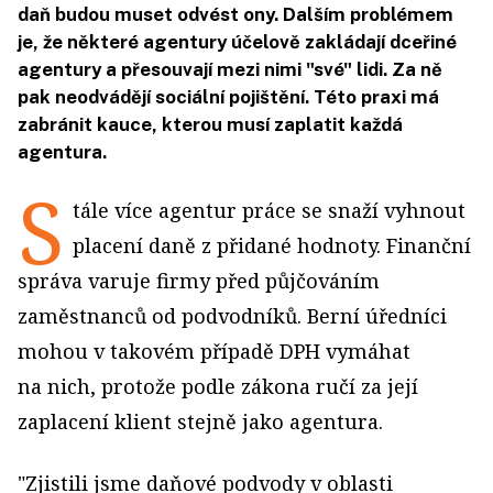
daň budou muset odvést ony. Dalším problémem
je, že některé agentury účelově zakládají dceřiné
agentury a přesouvají mezi nimi "své" lidi. Za ně
pak neodvádějí sociální pojištění. Této praxi má
zabránit kauce, kterou musí zaplatit každá
agentura.
S
tále více agentur práce se snaží vyhnout
placení daně z přidané hodnoty. Finanční
správa varuje firmy před půjčováním
zaměstnanců od podvodníků. Berní úředníci
mohou v takovém případě DPH vymáhat
na nich, protože podle zákona ručí za její
zaplacení klient stejně jako agentura.
"Zjistili jsme daňové podvody v oblasti