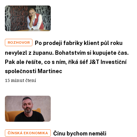
Po prodeji fabriky klient půl roku
ROZHOVOR
nevylezl z županu. Bohatstvím si kupujete čas.
Pak ale řešíte, co s ním, říká šéf J&T Investiční
společnosti Martinec
15 minut čtení
Čínu bychom neměli
ČÍNSKÁ EKONOMIKA