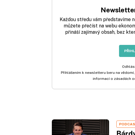
Newsletter
Každou středu vám představíme nej
můžete přečíst na webu ekonom.
přináší zajímavý obsah, bez kte
PŘIH
Odhlási
Přihlášením k newsletteru beru na vědomí,
informací o zásadách o
PODCA
Bárdy