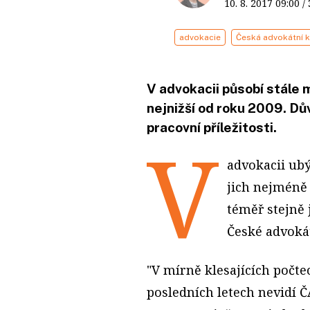
10. 8. 2017
09:00
/
advokacie
Česká advokátní 
V advokacii působí stále 
nejnižší od roku 2009. Dův
pracovní příležitosti.
V
advokacii ubý
jich nejméně 
téměř stejně 
České advoká
"V mírně klesajících počte
posledních letech nevidí 