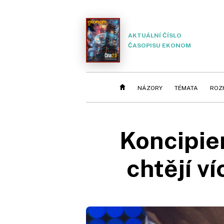
AKTUÁLNÍ ČÍSLO
ČASOPISU EKONOM
NÁZORY
TÉMATA
ROZ
Koncipie
chtějí ví