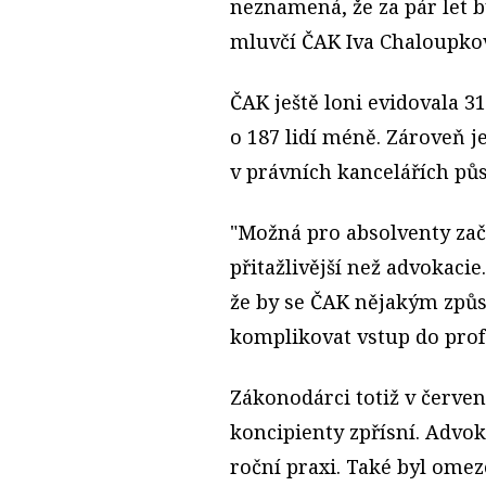
neznamená, že za pár let 
mluvčí ČAK Iva Chaloupko
ČAK ještě loni evidovala 31
o 187 lidí méně. Zároveň je
v právních kancelářích půs
"Možná pro absolventy zača
přitažlivější než advokaci
že by se ČAK nějakým způ
komplikovat vstup do prof
Zákonodárci totiž v červen
koncipienty zpřísní. Advok
roční praxi. Také byl ome