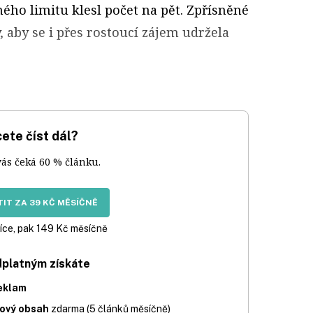
ého limitu klesl počet na pět. Zpřísněné
 aby se i přes rostoucí zájem udržela
ete číst dál?
vás čeká 60 % článku.
IT ZA 39 KČ MĚSÍČNĚ
íce, pak 149 Kč měsíčně
dplatným získáte
eklam
iový obsah
zdarma (5 článků měsíčně)