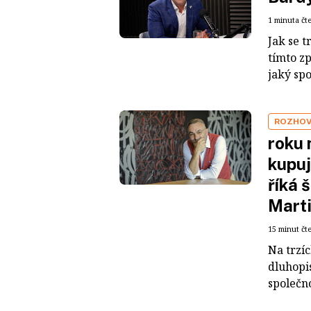
1 minuta čt
Jak se t
tímto z
jaký sp
ROZHO
roku 
kupuj
říká 
Mart
15 minut čt
Na trzí
dluhopis
společno