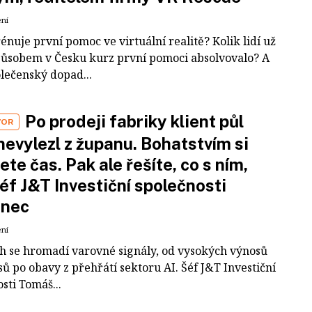
ení
rénuje první pomoc ve virtuální realitě? Kolik lidí už
působem v Česku kurz první pomoci absolvovalo? A
olečenský dopad...
Po prodeji fabriky klient půl
VOR
nevylezl z županu. Bohatstvím si
ete čas. Pak ale řešíte, co s ním,
šéf J&T Investiční společnosti
inec
ení
ch se hromadí varovné signály, od vysokých výnosů
ů po obavy z přehřátí sektoru AI. Šéf J&T Investiční
sti Tomáš...