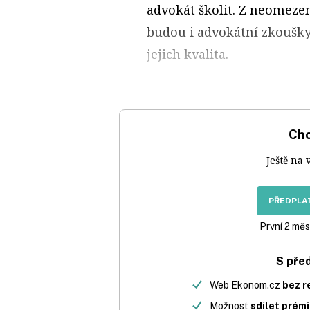
advokát školit. Z neomezen
budou i advokátní zkoušky,
jejich kvalita.
Chc
Ještě na 
PŘEDPLAT
První 2 měs
S pře
Web Ekonom.cz
bez r
Možnost
sdílet prém