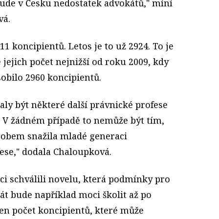
bude v Česku nedostatek advokátů," míní
vá.
11 koncipientů. Letos je to už 2924. To je
 jejich počet nejnižší od roku 2009, kdy
obilo 2960 koncipientů.
ly být některé další právnické profese
e. V žádném případě to nemůže být tím,
sobem snažila mladé generaci
ese," dodala Chaloupková.
ci schválili novelu, která podmínky pro
át bude například moci školit až po
zen počet koncipientů, které může