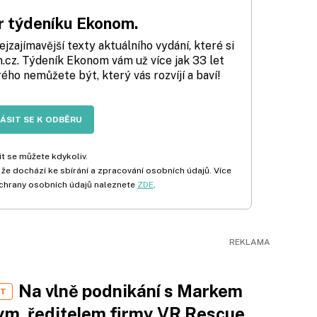
 týdeníku Ekonom.
zajímavější texty aktuálního vydání, které si
cz. Týdeník Ekonom vám už více jak 33 let
rého nemůžete být, který vás rozvíjí a baví!
LÁSIT SE K ODBĚRU
t se můžete kdykoliv.
 že dochází ke sbírání a zpracování osobních údajů. Více
chrany osobních údajů naleznete
ZDE
.
Na vlně podnikání s Markem
ST
m, ředitelem firmy VR Rescue