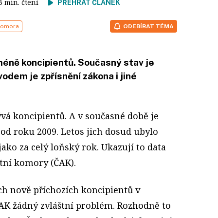
 3 min. čtení
PŘEHRÁT ČLÁNEK
komora
ODEBÍRAT TÉMA
méně koncipientů. Současný stav je
odem je zpřísnění zákona i jiné
vá koncipientů. A v současné době je
od roku 2009. Letos jich dosud ubylo
jako za celý loňský rok. Ukazují to data
tní komory (ČAK).
ch nově příchozích koncipientů v
ČAK žádný zvláštní problém. Rozhodně to