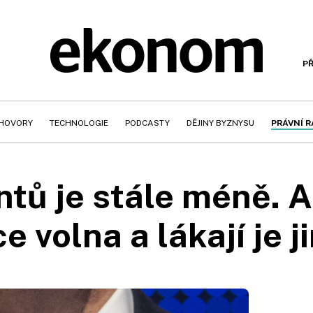
PŘ
HOVORY
TECHNOLOGIE
PODCASTY
DĚJINY BYZNYSU
PRÁVNÍ 
ntů je stále méně. A
ce volna a lákají je 