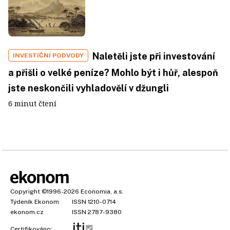
Naletěli jste při investování
INVESTIČNÍ PODVODY
a přišli o velké peníze? Mohlo být i hůř, alespoň
jste neskončili vyhladovělí v džungli
6 minut čtení
Copyright
©1996-2026
Economia, a.s.
Týdeník Ekonom
ISSN 1210-0714
ekonom.cz
ISSN 2787-9380
Certifikováno: