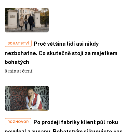
Proč většina lidí asi nikdy
BOHATSTVÍ
nezbohatne. Co skutečně stojí za majetkem
bohatých
8 minut čtení
Po prodeji fabriky klient půl roku
ROZHOVOR
nevylezl z županu. Bohatstvím si kupujete čas.