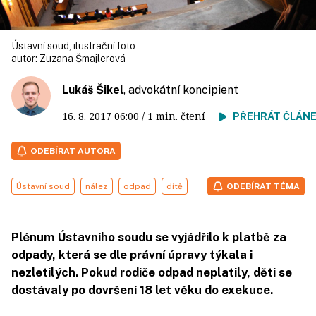
Ústavní soud, ilustrační foto
autor:
Zuzana Šmajlerová
Lukáš Šikel
, advokátní koncipient
16. 8. 2017
06:00
/ 1 min. čtení
PŘEHRÁT ČLÁN
ODEBÍRAT AUTORA
Ústavní soud
nález
odpad
dítě
ODEBÍRAT TÉMA
Plénum Ústavního soudu se vyjádřilo k platbě za
odpady, která se dle právní úpravy týkala i
nezletilých. Pokud rodiče odpad neplatily, děti se
dostávaly po dovršení 18 let věku do exekuce.