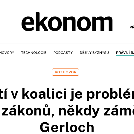
PŘ
HOVORY
TECHNOLOGIE
PODCASTY
DĚJINY BYZNYSU
PRÁVNÍ 
ROZHOVOR
í v koalici je problé
í zákonů, někdy zámě
Gerloch