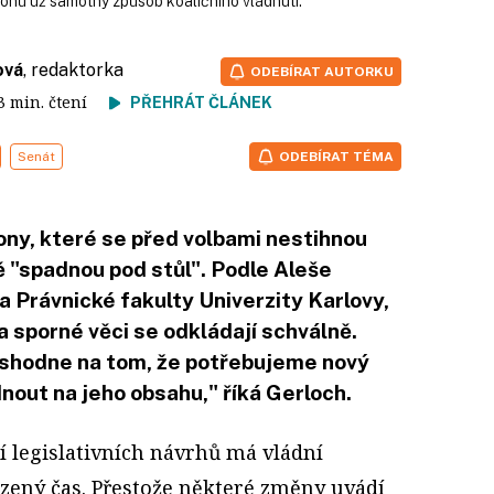
konů už samotný způsob koaličního vládnutí.
ová
, redaktorka
ODEBÍRAT AUTORKU
 3 min. čtení
PŘEHRÁT ČLÁNEK
Senát
ODEBÍRAT TÉMA
ony, které se před volbami nestihnou
 "spadnou pod stůl". Podle Aleše
 Právnické fakulty Univerzity Karlovy,
 sporné věci se odkládají schválně.
e shodne na tom, že potřebujeme nový
nout na jeho obsahu," říká Gerloch.
í legislativních návrhů má vládní
zený čas. Přestože některé změny uvádí