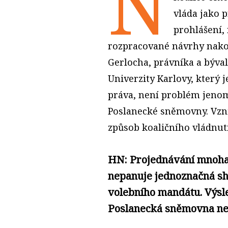
N
vláda jako 
prohlášení,
rozpracované návrhy nakon
Gerlocha, právníka a býva
Univerzity Karlovy, který 
práva, není problém jeno
Poslanecké sněmovny. Vzn
způsob koaličního vládnutí
HN: Projednávání mnoha 
nepanuje jednoznačná sh
volebního mandátu. Výsle
Poslanecká sněmovna nes