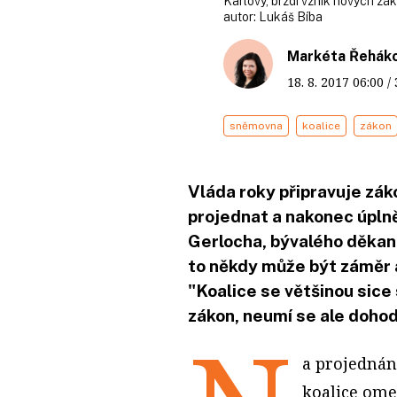
Karlovy, brzdí vznik nových zá
autor:
Lukáš Bíba
Markéta Řehák
18. 8. 2017
06:00
/
sněmovna
koalice
zákon
Vláda roky připravuje zák
projednat a nakonec úplně
Gerlocha, bývalého děkana
to někdy může být záměr a
"Koalice se většinou sic
zákon, neumí se ale dohod
a projednán
koalice ome