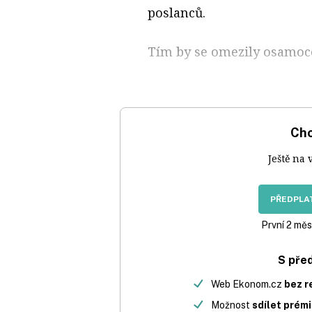
poslanců.
Tím by se omezily osamoc
Chc
Ještě na 
PŘEDPLAT
První 2 měs
S pře
Web Ekonom.cz
bez r
Možnost
sdílet prém