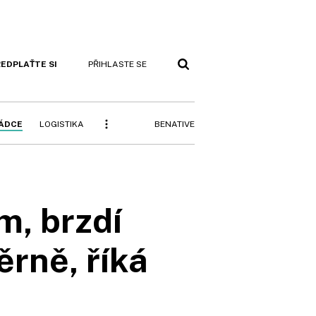
EDPLAŤTE SI
PŘIHLASTE SE
BENATIVE
RÁDCE
LOGISTIKA
m, brzdí
rně, říká