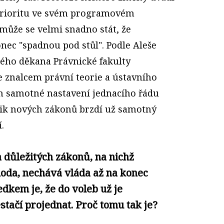
prioritu ve svém programovém
 může se velmi snadno stát, že
ec "spadnou pod stůl". Podle Aleše
lého děkana Právnické fakulty
je znalcem právní teorie a ústavního
m samotné nastavení jednacího řádu
ik nových zákonů brzdí už samotný
.
důležitých zákonů, na nichž
oda, nechává vláda až na konec
dkem je, že do voleb už je
tačí projednat. Proč tomu tak je?