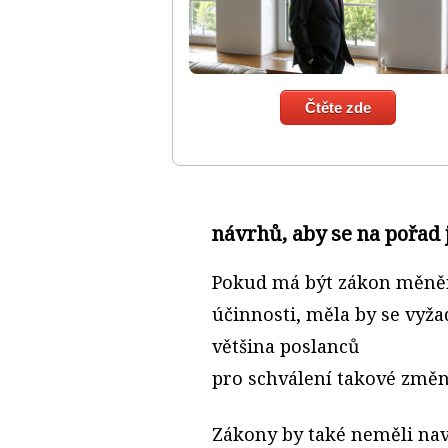
Čtěte zde
návrhů, aby se na pořad j
Pokud má být zákon měněn 
účinnosti, měla by se vyža
většina poslanců
pro schválení takové změn
Zákony by také neměli navr