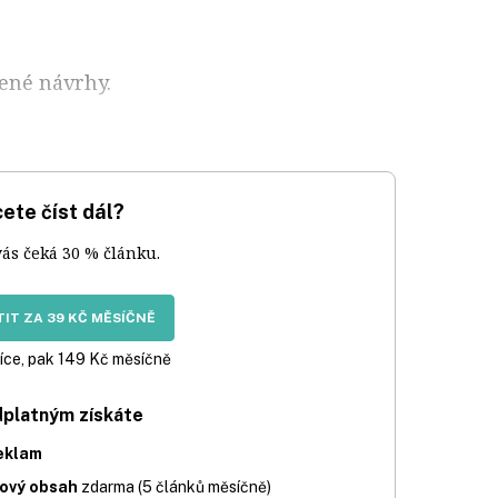
ené návrhy.
ete číst dál?
vás čeká 30 % článku.
IT ZA 39 KČ MĚSÍČNĚ
íce, pak 149 Kč měsíčně
dplatným získáte
eklam
iový obsah
zdarma (5 článků měsíčně)