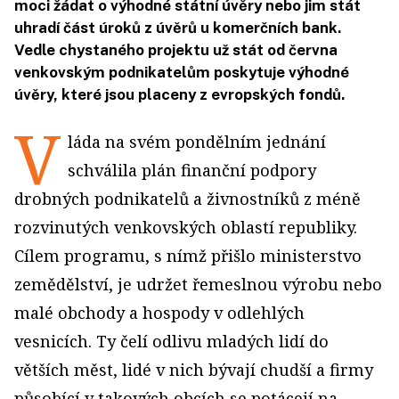
moci žádat o výhodné státní úvěry nebo jim stát
uhradí část úroků z úvěrů u komerčních bank.
Vedle chystaného projektu už stát od června
venkovským podnikatelům poskytuje výhodné
úvěry, které jsou placeny z evropských fondů.
V
láda na svém pondělním jednání
schválila plán finanční podpory
drobných podnikatelů a živnostníků z méně
rozvinutých venkovských oblastí republiky.
Cílem programu, s nímž přišlo ministerstvo
zemědělství, je udržet řemeslnou výrobu nebo
malé obchody a hospody v odlehlých
vesnicích. Ty čelí odlivu mladých lidí do
větších měst, lidé v nich bývají chudší a firmy
působící v takových obcích se potácejí na