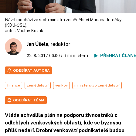
Návrh pochází ze stolu ministra zemědělství Mariana Jurečky
(KDU-ČSL).
autor:
Václav Kozák
Jan Úšela
, redaktor
22. 8. 2017
06:00
/ 5 min. čtení
PŘEHRÁT ČLÁN
ODEBÍRAT AUTORA
finance
zemědělství
venkov
ministerstvo zemědělství
ODEBÍRAT TÉMA
Vláda schválila plán na podporu živnostníků z
odlehlých venkovských oblastí, kde se byznysu
příliš nedaří. Drobní venkovští podnikatelé budou