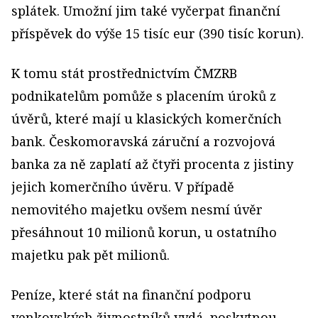
splátek. Umožní jim také vyčerpat finanční
příspěvek do výše 15 tisíc eur (390 tisíc korun).
K tomu stát prostřednictvím ČMZRB
podnikatelům pomůže s placením úroků z
úvěrů, které mají u klasických komerčních
bank. Českomoravská záruční a rozvojová
banka za ně zaplatí až čtyři procenta z jistiny
jejich komerčního úvěru. V případě
nemovitého majetku ovšem nesmí úvěr
přesáhnout 10 milionů korun, u ostatního
majetku pak pět milionů.
Peníze, které stát na finanční podporu
venkovských živnostníků vydá, poskytnou