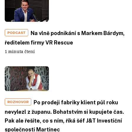
Na vlně podnikání s Markem Bárdym,
PODCAST
ředitelem firmy VR Rescue
1 minuta čtení
Po prodeji fabriky klient půl roku
ROZHOVOR
nevylezl z županu. Bohatstvím si kupujete čas.
Pak ale řešíte, co s ním, říká šéf J&T Investiční
společnosti Martinec