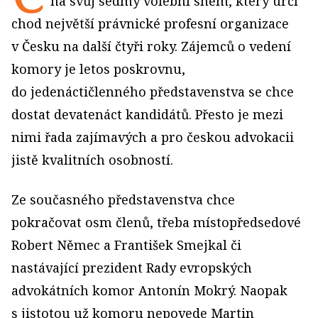
na svůj sedmý volební sněm, který určí
chod největší právnické profesní organizace
v Česku na další čtyři roky. Zájemců o vedení
komory je letos poskrovnu,
do jedenáctičlenného představenstva se chce
dostat devatenáct kandidátů. Přesto je mezi
nimi řada zajímavých a pro českou advokacii
jistě kvalitních osobností.
Ze současného představenstva chce
pokračovat osm členů, třeba místopředsedové
Robert Němec a František Smejkal či
nastávající prezident Rady evropských
advokátních komor Antonín Mokrý. Naopak
s jistotou už komoru nepovede Martin