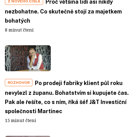
Proč většina lidí asi nikdy
Z NOVÉHO ČÍSLA
nezbohatne. Co skutečně stojí za majetkem
bohatých
8 minut čtení
Po prodeji fabriky klient půl roku
ROZHOVOR
nevylezl z županu. Bohatstvím si kupujete čas.
Pak ale řešíte, co s ním, říká šéf J&T Investiční
společnosti Martinec
15 minut čtení