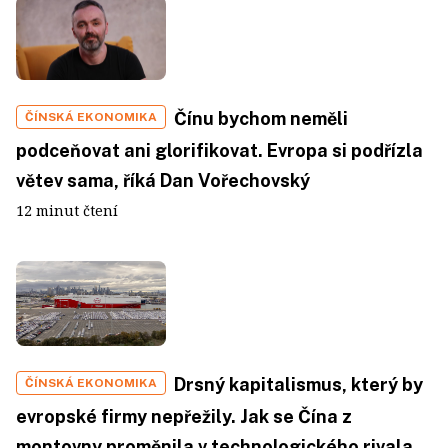
Čínu bychom neměli
ČÍNSKÁ EKONOMIKA
podceňovat ani glorifikovat. Evropa si podřízla
větev sama, říká Dan Vořechovský
12 minut čtení
Drsný kapitalismus, který by
ČÍNSKÁ EKONOMIKA
evropské firmy nepřežily. Jak se Čína z
montovny proměnila v technologického rivala,