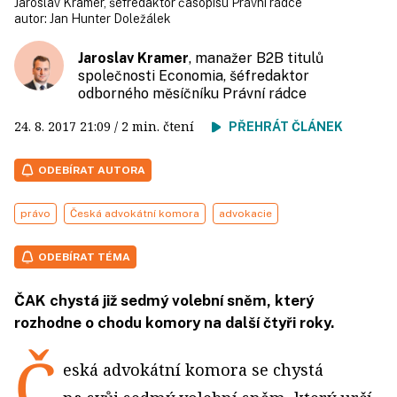
Jaroslav Kramer, šéfredaktor časopisu Právní rádce
autor:
Jan Hunter Doležálek
Jaroslav Kramer
, manažer B2B titulů
společnosti Economia, šéfredaktor
odborného měsíčníku Právní rádce
24. 8. 2017
21:09
/ 2 min. čtení
PŘEHRÁT ČLÁNEK
ODEBÍRAT AUTORA
právo
Česká advokátní komora
advokacie
ODEBÍRAT TÉMA
ČAK chystá již sedmý volební sněm, který
rozhodne o chodu komory na další čtyři roky.
Č
eská advokátní komora se chystá