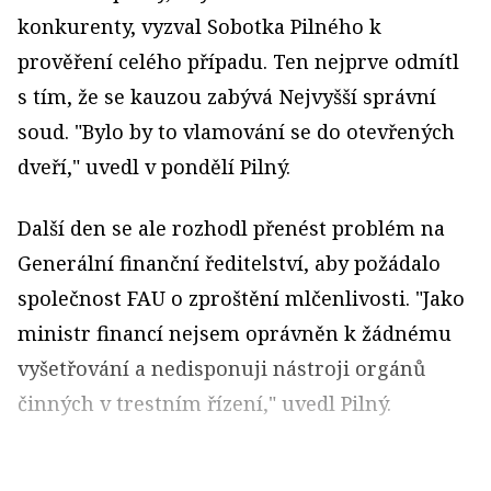
konkurenty, vyzval Sobotka Pilného k
prověření celého případu. Ten nejprve odmítl
s tím, že se kauzou zabývá Nejvyšší správní
soud. "Bylo by to vlamování se do otevřených
dveří," uvedl v pondělí Pilný.
Další den se ale rozhodl přenést problém na
Generální finanční ředitelství, aby požádalo
společnost FAU o zproštění mlčenlivosti. "Jako
ministr financí nejsem oprávněn k žádnému
vyšetřování a nedisponuji nástroji orgánů
činných v trestním řízení," uvedl Pilný.