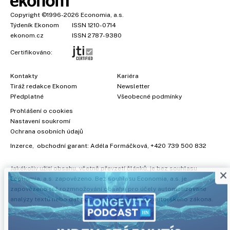
Copyright
©1996-2026
Economia, a.s.
Týdeník Ekonom
ISSN 1210-0714
ekonom.cz
ISSN 2787-9380
Certifikováno:
Kontakty
Kariéra
Tiráž redakce Ekonom
Newsletter
Předplatné
Všeobecné podmínky
Prohlášení o cookies
Nastavení soukromí
Ochrana osobních údajů
Inzerce
, obchodní garant:
Adéla Formáčková
,
+420 739 500 832
×
Jakékoliv užití obsahu, včetně převzetí článků, je bez souhlasu
Economia, a.s. zapovězeno. Bez souhlasu Economia, a.s. je
zapovězeno též rozmnožování obsahu pro účely automatizované
analýzy textů nebo dat podle ustanovení § 39c autorského zákona.