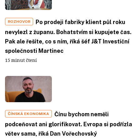
Po prodeji fabriky klient půl roku
ROZHOVOR
nevylezl z županu. Bohatstvím si kupujete čas.
Pak ale řešíte, co s ním, říká šéf J&T Investiční
společnosti Martinec
15 minut čtení
Čínu bychom neměli
ČÍNSKÁ EKONOMIKA
podceňovat ani glorifikovat. Evropa si podřízla
větev sama, říká Dan Vořechovský