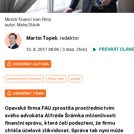
Ministr financí Ivan Pilný.
autor:
Matej Slávik
Martin Ťopek
, redaktor
31. 8. 2017
08:00
/ 3 min. čtení
PŘEHRÁT ČLÁN
ODEBÍRAT AUTORA
ministerstvo financí
Pilný Ivan
vláda
ODEBÍRAT TÉMA
Opavská firma FAU zprostila prostřednictvím
svého advokáta Alfréda Šrámka mlčenlivosti
finanční správu, která čelí podezření, že firmu
chtěla účelově zlikvidovat. Správa tak nyní může