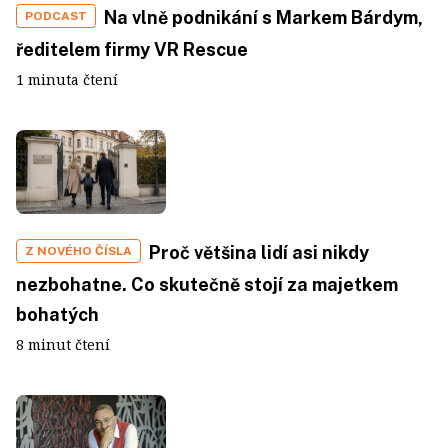
Na vlně podnikání s Markem Bárdym,
PODCAST
ředitelem firmy VR Rescue
1 minuta čtení
Proč většina lidí asi nikdy
Z NOVÉHO ČÍSLA
nezbohatne. Co skutečně stojí za majetkem
bohatých
8 minut čtení