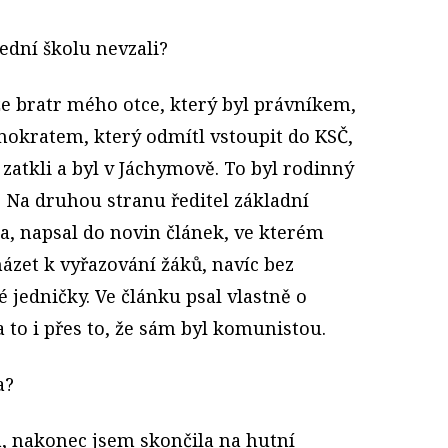
ední školu nevzali?
e bratr mého otce, který byl právníkem,
okratem, který odmítl vstoupit do KSČ,
 zatkli a byl v Jáchymově. To byl rodinný
. Na druhou stranu ředitel základní
la, napsal do novin článek, ve kterém
ázet k vyřazování žáků, navíc bez
é jedničky. Ve článku psal vlastně o
to i přes to, že sám byl komunistou.
a?
, nakonec jsem skončila na hutní