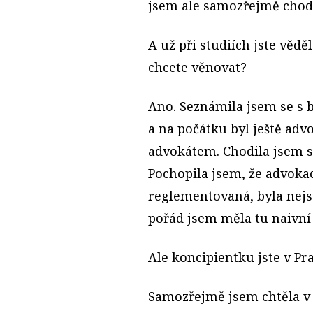
jsem ale samozřejmě chod
A už při studiích jste věd
chcete věnovat?
Ano. Seznámila jsem se s
a na počátku byl ještě ad
advokátem. Chodila jsem s
Pochopila jsem, že advoka
reglementovaná, byla nej
pořád jsem měla tu naivn
Ale koncipientku jste v Pra
Samozřejmě jsem chtěla v Pr