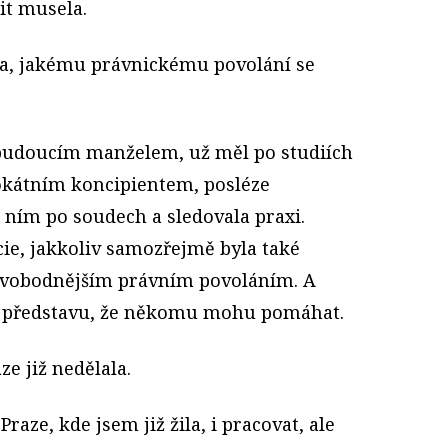
it musela.
ěla, jakému právnickému povolání se
 budoucím manželem, už měl po studiích
vokátním koncipientem, posléze
 ním po soudech a sledovala praxi.
cie, jakkoliv samozřejmě byla také
svobodnějším právním povoláním. A
í představu, že někomu mohu pomáhat.
ze již nedělala.
aze, kde jsem již žila, i pracovat, ale