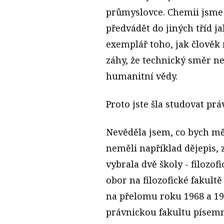
průmyslovce. Chemii jsme
předvádět do jiných tříd j
exemplář toho, jak člověk
záhy, že technický směr n
humanitní vědy.
Proto jste šla studovat prá
Nevěděla jsem, co bych mě
neměli například dějepis,
vybrala dvě školy - filozo
obor na filozofické fakultě
na přelomu roku 1968 a 196
právnickou fakultu písemn