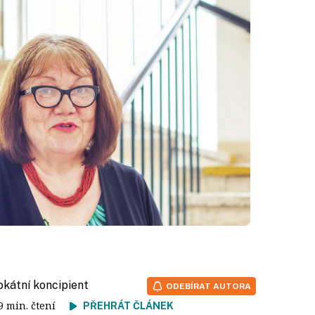
vokátní koncipient
ODEBÍRAT AUTORA
19 min. čtení
PŘEHRÁT ČLÁNEK