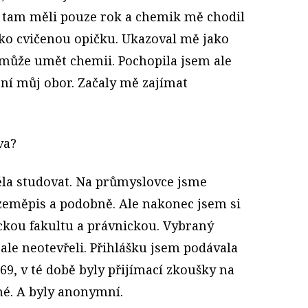
 tam měli pouze rok a chemik mě chodil
ako cvičenou opičku. Ukazoval mě jako
 může umět chemii. Pochopila jsem ale
ení můj obor. Začaly mě zajímat
va?
la studovat. Na průmyslovce jsme
 zeměpis a podobně. Ale nakonec jsem si
fickou fakultu a právnickou. Vybraný
 ale neotevřeli. Přihlášku jsem podávala
9, v té době byly přijímací zkoušky na
é. A byly anonymní.