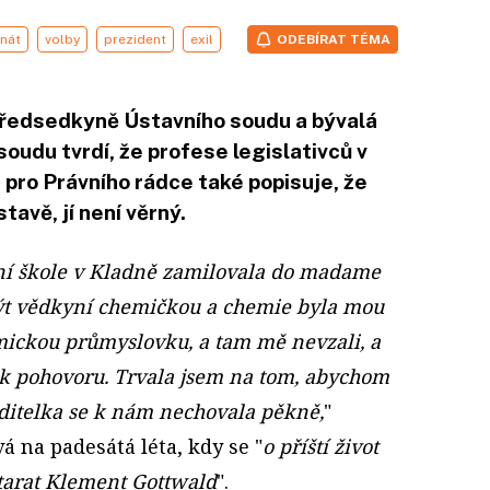
nát
volby
prezident
exil
ODEBÍRAT TÉMA
předsedkyně Ústavního soudu a bývalá
udu tvrdí, že profese legislativců v
pro Právního rádce také popisuje, že
tavě, jí není věrný.
dní škole v Kladně zamilovala do madame
být vědkyní chemičkou a chemie byla mou
mickou průmyslovku, a tam mě nevzali, a
 k pohovoru. Trvala jsem na tom, abychom
ředitelka se k nám nechovala pěkně,
"
 na padesátá léta, kdy se "
o příští život
starat Klement Gottwald
".