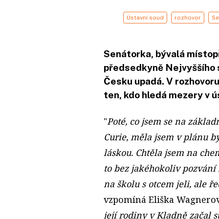
Ústavní soud
rozhovor
Se
Senátorka, bývalá místo
předsedkyně Nejvyššího so
Česku upadá. V rozhovoru 
ten, kdo hledá mezery v ús
"
Poté, co jsem se na zákla
Curie, měla jsem v plánu 
láskou. Chtěla jsem na che
to bez jakéhokoliv pozvání
na školu s otcem jeli, ale 
vzpomíná Eliška Wagnerová
její rodiny v Kladně začal 