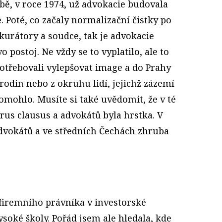
bě, v roce 1974, už advokacie budovala
 Poté, co začaly normalizační čistky po
kurátory a soudce, tak je advokacie
o postoj. Ne vždy se to vyplatilo, ale to
 potřebovali vylepšovat image a do Prahy
 rodin nebo z okruhu lidí, jejichž zázemí
omohlo. Musíte si také uvědomit, že v té
rus clausus a advokátů byla hrstka. V
advokátů a ve středních Čechách zhruba
 firemního právníka v investorské
ysoké školy. Pořád jsem ale hledala, kde