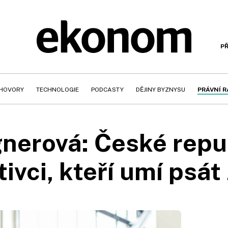
PŘ
HOVORY
TECHNOLOGIE
PODCASTY
DĚJINY BYZNYSU
PRÁVNÍ 
nerová: České repu
tivci, kteří umí psá