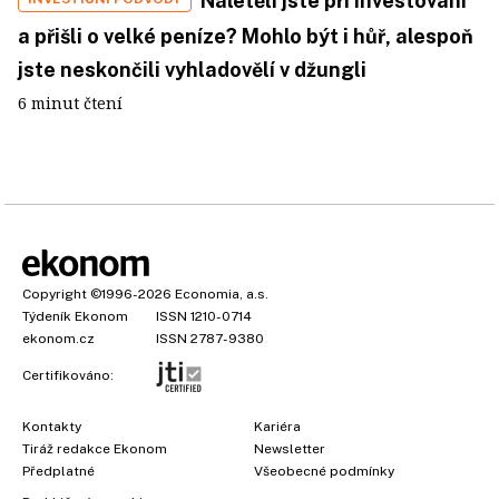
Naletěli jste při investování
a přišli o velké peníze? Mohlo být i hůř, alespoň
jste neskončili vyhladovělí v džungli
6 minut čtení
Copyright
©1996-2026
Economia, a.s.
Týdeník Ekonom
ISSN 1210-0714
ekonom.cz
ISSN 2787-9380
Certifikováno:
Kontakty
Kariéra
Tiráž redakce Ekonom
Newsletter
Předplatné
Všeobecné podmínky