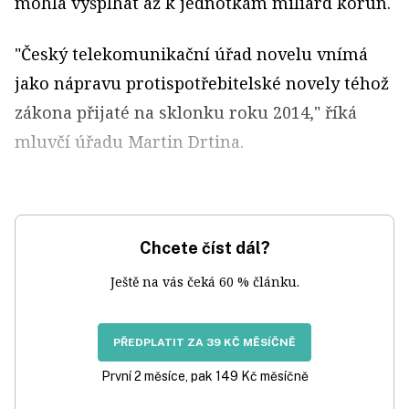
mohla vyšplhat až k jednotkám miliard korun.
"Český telekomunikační úřad novelu vnímá
jako nápravu protispotřebitelské novely téhož
zákona přijaté na sklonku roku 2014," říká
mluvčí úřadu Martin Drtina.
Chcete číst dál?
Ještě na vás čeká 60 % článku.
PŘEDPLATIT ZA 39 KČ MĚSÍČNĚ
První 2 měsíce, pak 149 Kč měsíčně