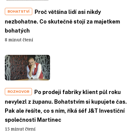
Proč většina lidí asi nikdy
BOHATSTVÍ
nezbohatne. Co skutečně stojí za majetkem
bohatých
8 minut čtení
Po prodeji fabriky klient půl roku
ROZHOVOR
nevylezl z županu. Bohatstvím si kupujete čas.
Pak ale řešíte, co s ním, říká šéf J&T Investiční
společnosti Martinec
15 minut čtení