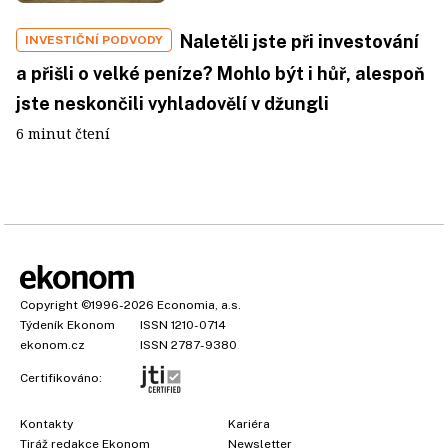
Naletěli jste při investování
INVESTIČNÍ PODVODY
a přišli o velké peníze? Mohlo být i hůř, alespoň
jste neskončili vyhladovělí v džungli
6 minut čtení
Copyright
©1996-2026
Economia, a.s.
Týdeník Ekonom
ISSN 1210-0714
ekonom.cz
ISSN 2787-9380
Certifikováno:
Kontakty
Kariéra
Tiráž redakce Ekonom
Newsletter