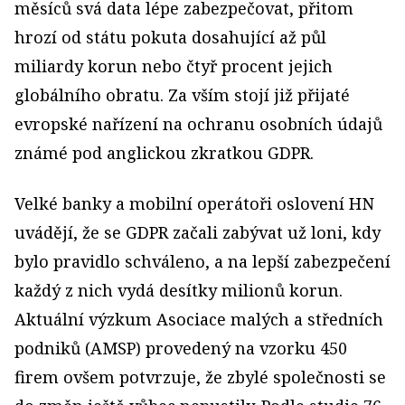
měsíců svá data lépe zabezpečovat, přitom
hrozí od státu pokuta dosahující až půl
miliardy korun nebo čtyř procent jejich
globálního obratu. Za vším stojí již přijaté
evropské nařízení na ochranu osobních údajů
známé pod anglickou zkratkou GDPR.
Velké banky a mobilní operátoři oslovení HN
uvádějí, že se GDPR začali zabývat už loni, kdy
bylo pravidlo schváleno, a na lepší zabezpečení
každý z nich vydá desítky milionů korun.
Aktuální výzkum Asociace malých a středních
podniků (AMSP) provedený na vzorku 450
firem ovšem potvrzuje, že zbylé společnosti se