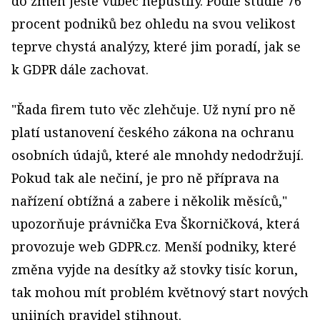
do změn ještě vůbec nepustily. Podle studie 76
procent podniků bez ohledu na svou velikost
teprve chystá analýzy, které jim poradí, jak se
k GDPR dále zachovat.
"Řada firem tuto věc zlehčuje. Už nyní pro ně
platí ustanovení českého zákona na ochranu
osobních údajů, které ale mnohdy nedodržují.
Pokud tak ale nečiní, je pro ně příprava na
nařízení obtížná a zabere i několik měsíců,"
upozorňuje právnička Eva Škorničková, která
provozuje web GDPR.cz. Menší podniky, které
změna vyjde na desítky až stovky tisíc korun,
tak mohou mít problém květnový start nových
unijních pravidel stihnout.