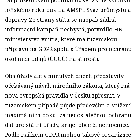
Do proškolování podniků už se tak na sklonku
loňského roku pustila AMSP i Svaz průmyslu a
dopravy. Ze strany státu se naopak žádná
informační kampaň nechystá, potvrdilo HN
ministerstvo vnitra, které má tuzemskou
přípravu na GDPR spolu s Úřadem pro ochranu
osobních údajů (ÚOOÚ) na starosti.
Oba úřady ale v minulých dnech představily
očekávaný návrh národního zákona, který má
nová evropská pravidla v Česku zpřesnit. V
tuzemském případě půjde především o snížení
maximálních pokut za nedostatečnou ochranu
dat pro státní úřady, kraje, obce či nemocnice.
Podle nařízení GDPR mohou takové organizace