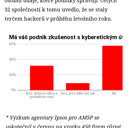
osobní údaje, které podniky spravují. Celých
32 společností k tomu uvedlo, že se staly
terčem hackerů v průběhu letošního roku.
* Výzkum agentury Ipsos pro AMSP se
uskutečnil v červnu na vzorku 450 firem různé