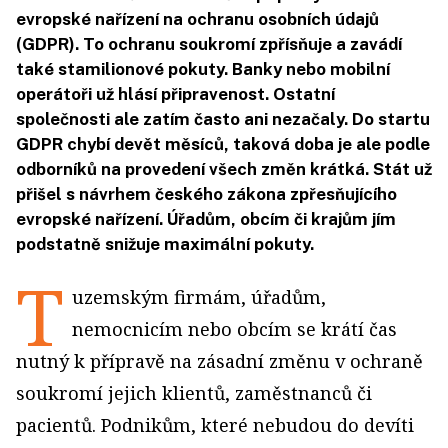
evropské nařízení na ochranu osobních údajů
(GDPR). To ochranu soukromí zpřísňuje a zavádí
také stamilionové pokuty. Banky nebo mobilní
operátoři už hlásí připravenost. Ostatní
společnosti ale zatím často ani nezačaly. Do startu
GDPR chybí devět měsíců, taková doba je ale podle
odborníků na provedení všech změn krátká. Stát už
přišel s návrhem českého zákona zpřesňujícího
evropské nařízení. Úřadům, obcím či krajům jím
podstatně snižuje maximální pokuty.
T
uzemským firmám, úřadům,
nemocnicím nebo obcím se krátí čas
nutný k přípravě na zásadní změnu v ochraně
soukromí jejich klientů, zaměstnanců či
pacientů. Podnikům, které nebudou do devíti