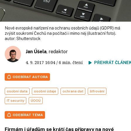
Nové evropské nařízení na ochranu osobních údajů (GDPR) má
zvýšit soukromí Čechů na počítači i mimo něj (ilustrační foto).
autor:
Shutterstock
Jan Úšela
, redaktor
4. 9. 2017
16:04
/ 6 min. čtení
PŘEHRÁT ČLÁNE
ODEBÍRAT AUTORA
osobní data
osobní údaje
ochrana dat
šifrování
IT security
ÚOOÚ
ODEBÍRAT TÉMA
Firmám i úřadům se krátí čas přípravy na nové