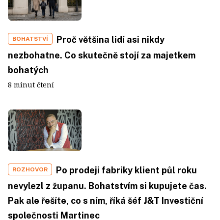
Proč většina lidí asi nikdy
BOHATSTVÍ
nezbohatne. Co skutečně stojí za majetkem
bohatých
8 minut čtení
Po prodeji fabriky klient půl roku
ROZHOVOR
nevylezl z županu. Bohatstvím si kupujete čas.
Pak ale řešíte, co s ním, říká šéf J&T Investiční
společnosti Martinec