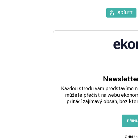
SDÍLET
Newsletter
Každou středu vám představíme nej
můžete přečíst na webu ekonom.
přináší zajímavý obsah, bez kte
PŘIH
Odhlási