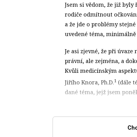
Jsem si vědom, že již byly
rodiče odmítnout očkování 
a že jde o problémy stejn
uvedené téma, minimálně s
Je asi zjevné, že při úvaz
právní, ale zejména, a do
Kvůli medicínským aspekt
1
Jiřího Knora, Ph.D.
(dále té
dané téma, jejž jsem poně
Chc