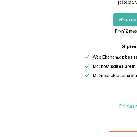
Ještě na 
PŘEDPLAT
První 2 měs
S pře
Web Ekonom.cz
bez r
Možnost
sdílet prém
Možnost ukládat si člá
Přihlási