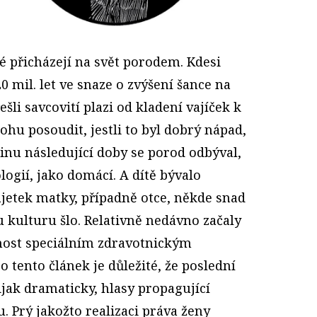
dé přicházejí na svět porodem. Kdesi
0 mil. let ve snaze o zvýšení šance na
šli savcovití plazi od kladení vajíček k
hu posoudit, jestli to byl dobrý nápad,
tšinu následující doby se porod odbýval,
ogií, jako domácí. A dítě bývalo
etek matky, případně otce, někde snad
 kulturu šlo. Relativně nedávno začaly
nost speciálním zdravotnickým
o tento článek je důležité, že poslední
ijak dramaticky, hlasy propagující
 Prý jakožto realizaci práva ženy