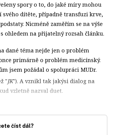
 řešeny spory o to, do jaké míry mohou
svého dítěte, případně transfuzi krve,
é podstaty. Nicméně zaměřím se na výše
 ohledem na přijatelný rozsah článku.
e na dané téma nejde jen o problém
konce primárně o problém medicínský.
ům jsem požádal o spolupráci MUDr.
ž "
JK
"). A vznikl tak jakýsi dialog na
kud vzletně nazval duet.
ete číst dál?