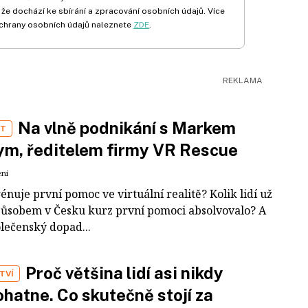
 že dochází ke sbírání a zpracování osobních údajů. Více
chrany osobních údajů naleznete
ZDE
.
Na vlně podnikání s Markem
ST
m, ředitelem firmy VR Rescue
ení
rénuje první pomoc ve virtuální realitě? Kolik lidí už
působem v Česku kurz první pomoci absolvovalo? A
olečenský dopad...
Proč většina lidí asi nikdy
TVÍ
hatne. Co skutečně stojí za