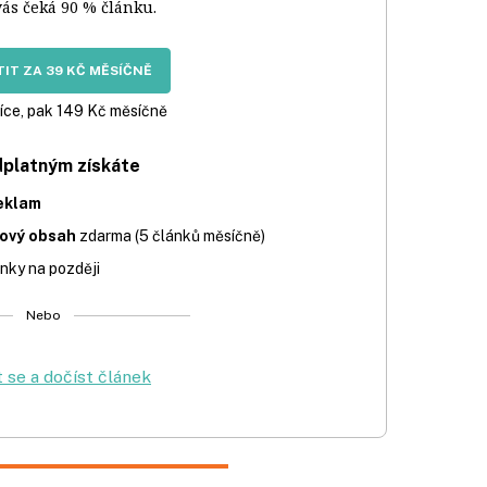
vás čeká 90 % článku.
IT ZA 39 KČ MĚSÍČNĚ
íce, pak 149 Kč měsíčně
dplatným získáte
eklam
iový obsah
zdarma (5 článků měsíčně)
nky na později
Nebo
t se a dočíst článek