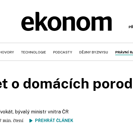
PŘ
HOVORY
TECHNOLOGIE
PODCASTY
DĚJINY BYZNYSU
PRÁVNÍ 
t o domácích poro
dvokát, bývalý ministr vnitra ČR
27 min. čtení
PŘEHRÁT ČLÁNEK