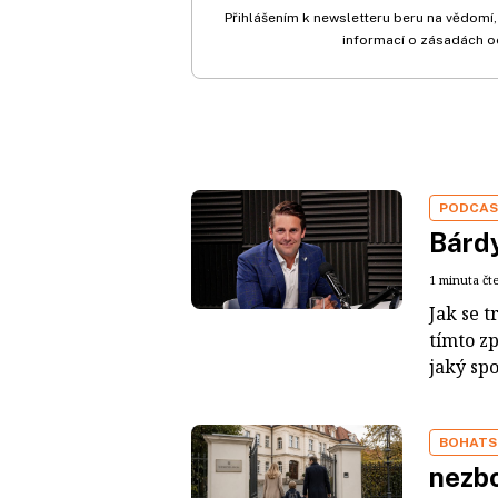
Přihlášením k newsletteru beru na vědomí,
informací o zásadách o
PODCA
Bárdy
1 minuta čt
Jak se t
tímto z
jaký sp
BOHATS
nezbo