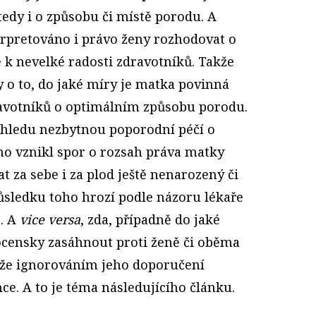
tedy i o způsobu či místě porodu. A
rpretováno i právo ženy rozhodovat o
 k nevelké radosti zdravotníků. Takže
 o to, do jaké míry je matka povinná
ravotníků o optimálním způsobu porodu.
ohledu nezbytnou poporodní péčí o
o vznikl spor o rozsah práva matky
t za sebe i za plod ještě nenarozený či
důsledku toho hrozí podle názoru lékaře
. A
vice versa
, zda, případně do jaké
ocensky zasáhnout proti ženě či oběma
, že ignorováním jeho doporučení
ce. A to je téma následujícího článku.