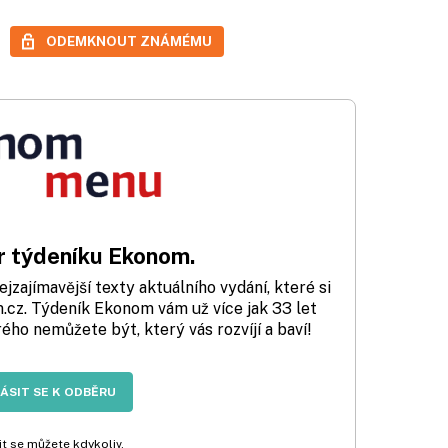
ODEMKNOUT ZNÁMÉMU
 týdeníku Ekonom.
zajímavější texty aktuálního vydání, které si
cz. Týdeník Ekonom vám už více jak 33 let
rého nemůžete být, který vás rozvíjí a baví!
LÁSIT SE K ODBĚRU
t se můžete kdykoliv.