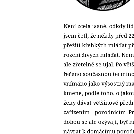
Není zcela jasné, odkdy li
jsem četl, že někdy před 22
přežití křehkých mláďat pře
rození živých mláďat. Nemo
ale zřetelně se ujal. Po vě
řečeno současnou terminol
vnímáno jako výsostný maj
kmene, podle toho, o jakou
ženy dávat většinově před
zařízením - porodnicím. Pr
dobou se ale ozývají, byť n
návrat k domácímu porodu.