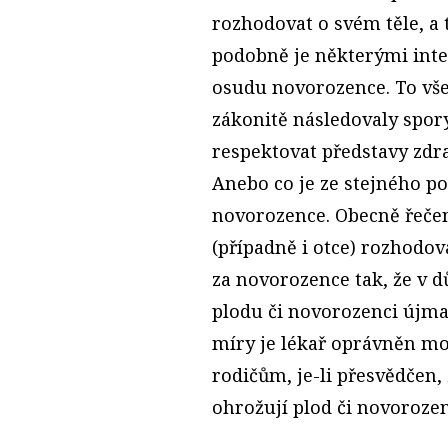
rozhodovat o svém těle, a 
podobně je některými inte
osudu novorozence. To vše
zákonitě následovaly spory
respektovat představy zd
Anebo co je ze stejného p
novorozence. Obecně řečen
(případně i otce) rozhodova
za novorozence tak, že v 
plodu či novorozenci újma
míry je lékař oprávněn m
rodičům, je-li přesvědčen
ohrožují plod či novorozen