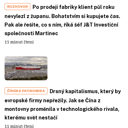
Po prodeji fabriky klient půl roku
ROZHOVOR
nevylezl z županu. Bohatstvím si kupujete čas.
Pak ale řešíte, co s ním, říká šéf J&T Investiční
společnosti Martinec
15 minut čtení
Drsný kapitalismus, který by
ČÍNSKÁ EKONOMIKA
evropské firmy nepřežily. Jak se Čína z
montovny proměnila v technologického rivala,
kterému svět nestačí
11 minut čtení