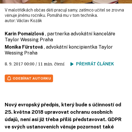
V malotřídkách občas děti pracují samy, zatímco učitel se zrovna
věnuje jinému ročníku. Pomáhá mu v tom technika.
autor:
Václav Kozák
Karin Pomaizlová
, partnerka advokátní kanceláře
Taylor Wessing Praha
Monika Fürstová
, advokátní koncipientka Taylor
Wessing Praha
8. 9. 2017
00:00
/ 11 min. čtení
PŘEHRÁT ČLÁNEK
ODEBÍRAT AUTORKU
Nový evropský předpis, který bude s účinností od
25. května 2018 upravovat ochranu osobních
údajů, není asi již třeba příliš představovat. GDPR
ve svých ustanoveních věnuje pozornost také