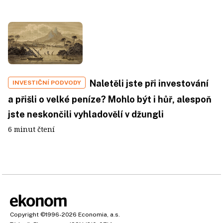
Naletěli jste při investování
INVESTIČNÍ PODVODY
a přišli o velké peníze? Mohlo být i hůř, alespoň
jste neskončili vyhladovělí v džungli
6 minut čtení
Copyright
©1996-2026
Economia, a.s.