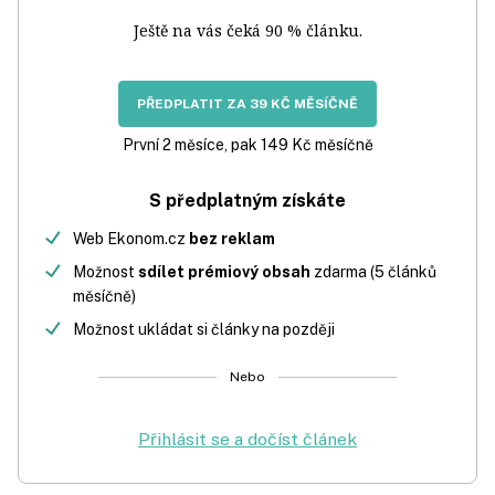
Ještě na vás čeká 90 % článku.
PŘEDPLATIT ZA 39 KČ MĚSÍČNĚ
První 2 měsíce, pak 149 Kč měsíčně
S předplatným získáte
Web Ekonom.cz
bez reklam
Možnost
sdílet prémiový obsah
zdarma (5 článků
měsíčně)
Možnost ukládat si články na později
Nebo
Přihlásit se a dočíst článek