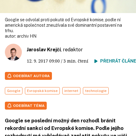
Google se odvolal proti pokutě od Evropské komise, podle ní
americká společnost zneužívala své dominantní postavení na
trhu.
autor:
archiv HN
Jaroslav Krejčí
, redaktor
12. 9. 2017
09:00
/ 3 min. čtení
PŘEHRÁT ČLÁN
ODEBÍRAT AUTORA
Google
Evropská komise
internet
technologie
ODEBÍRAT TÉMA
Google se poslední možný den rozhodl bránit
rekordní sankci od Evropské komise. Podle jejího
rozhodnutí má vyhledávač zaplatit pokutu ve výši