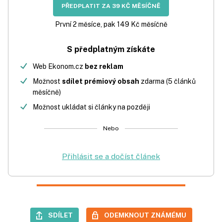
PŘEDPLATIT ZA 39 KČ MĚSÍČNĚ
První 2 měsíce, pak 149 Kč měsíčně
S předplatným získáte
Web Ekonom.cz
bez reklam
Možnost
sdílet prémiový obsah
zdarma (5 článků
měsíčně)
Možnost ukládat si články na později
Nebo
Přihlásit se a dočíst článek
SDÍLET
ODEMKNOUT ZNÁMÉMU