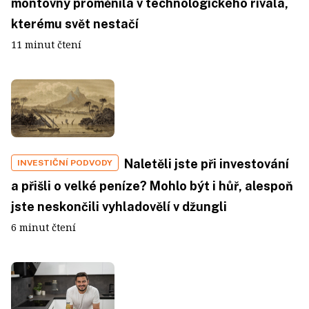
montovny proměnila v technologického rivala,
kterému svět nestačí
11 minut čtení
Naletěli jste při investování
INVESTIČNÍ PODVODY
a přišli o velké peníze? Mohlo být i hůř, alespoň
jste neskončili vyhladovělí v džungli
6 minut čtení