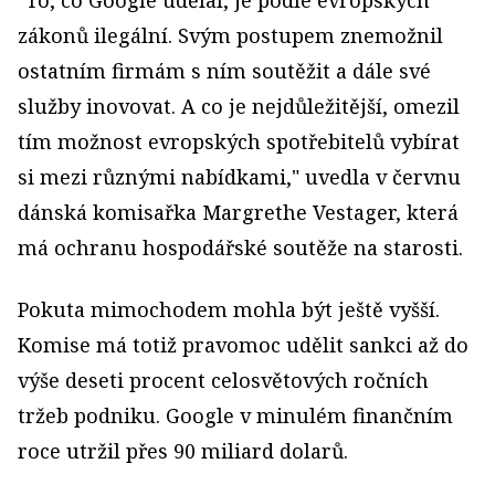
"To, co Google udělal, je podle evropských
zákonů ilegální. Svým postupem znemožnil
ostatním firmám s ním soutěžit a dále své
služby inovovat. A co je nejdůležitější, omezil
tím možnost evropských spotřebitelů vybírat
si mezi různými nabídkami," uvedla v červnu
dánská komisařka Margrethe Vestager, která
má ochranu hospodářské soutěže na starosti.
Pokuta mimochodem mohla být ještě vyšší.
Komise má totiž pravomoc udělit sankci až do
výše deseti procent celosvětových ročních
tržeb podniku. Google v minulém finančním
roce utržil přes 90 miliard dolarů.