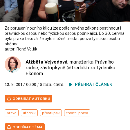
Za porušení nočního klidu lze podle nového zákona postihnout i
právnickou osobu nebo fyzickou osobu podnikající. Do 30. června
byla praxe taková, že bylo možné trestat pouze fyzickou osobu –
občana.
autor:
René Volfík
Alžběta Vejvodová
, manažerka Právního
rádce, zástupkyně šéfredaktora týdeníku
Ekonom
13. 9. 2017
06:00
/ 6 min. čtení
PŘEHRÁT ČLÁNEK
ODEBÍRAT AUTORKU
právo
úředník
přestupek
trestní právo
ODEBÍRAT TÉMA