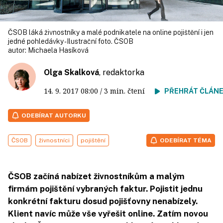
ČSOB láká živnostníky a malé podnikatele na online pojištění i jen
jedné pohledávky - Ilustrační foto. ČSOB
autor:
Michaela Hasíková
Olga Skalková
, redaktorka
14. 9. 2017
08:00
/ 3 min. čtení
PŘEHRÁT ČLÁN
ODEBÍRAT AUTORKU
ČSOB
živnostníci
pojištění
ODEBÍRAT TÉMA
ČSOB začíná nabízet živnostníkům a malým
firmám pojištění vybraných faktur. Pojistit jednu
konkrétní fakturu dosud pojišťovny nenabízely.
Klient navíc může vše vyřešit online. Zatím novou