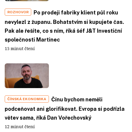
Po prodeji fabriky klient půl roku
ROZHOVOR
nevylezl z županu. Bohatstvím si kupujete čas.
Pak ale řešíte, co s ním, říká šéf J&T Investiční
společnosti Martinec
15 minut čtení
Čínu bychom neměli
ČÍNSKÁ EKONOMIKA
podceňovat ani glorifikovat. Evropa si podřízla
větev sama, říká Dan Vořechovský
12 minut čtení