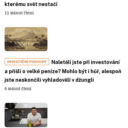
kterému svět nestačí
11 minut čtení
Naletěli jste při investování
INVESTIČNÍ PODVODY
a přišli o velké peníze? Mohlo být i hůř, alespoň
jste neskončili vyhladovělí v džungli
6 minut čtení