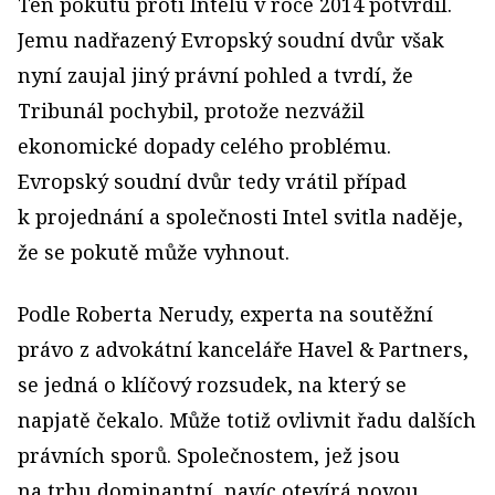
Ten pokutu proti Intelu v roce 2014 potvrdil.
Jemu nadřazený Evropský soudní dvůr však
nyní zaujal jiný právní pohled a tvrdí, že
Tribunál pochybil, protože nezvážil
ekonomické dopady celého problému.
Evropský soudní dvůr tedy vrátil případ
k projednání a společnosti Intel svitla naděje,
že se pokutě může vyhnout.
Podle Roberta Nerudy, experta na soutěžní
právo z advokátní kanceláře Havel & Partners,
se jedná o klíčový rozsudek, na který se
napjatě čekalo. Může totiž ovlivnit řadu dalších
právních sporů. Společnostem, jež jsou
na trhu dominantní, navíc otevírá novou