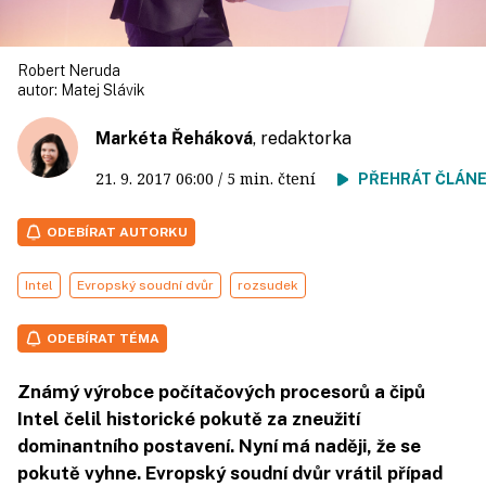
Robert Neruda
autor:
Matej Slávik
Markéta Řeháková
, redaktorka
21. 9. 2017
06:00
/ 5 min. čtení
PŘEHRÁT ČLÁN
ODEBÍRAT AUTORKU
Intel
Evropský soudní dvůr
rozsudek
ODEBÍRAT TÉMA
Známý výrobce počítačových procesorů a čipů
Intel čelil historické pokutě za zneužití
dominantního postavení. Nyní má naději, že se
pokutě vyhne. Evropský soudní dvůr vrátil případ