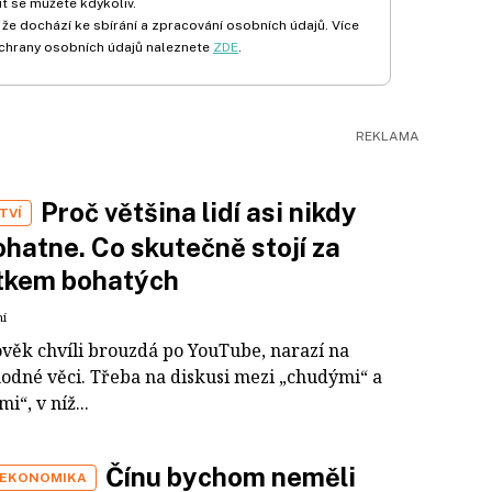
t se můžete kdykoliv.
 že dochází ke sbírání a zpracování osobních údajů. Více
chrany osobních údajů naleznete
ZDE
.
Proč většina lidí asi nikdy
TVÍ
hatne. Co skutečně stojí za
tkem bohatých
ní
ověk chvíli brouzdá po YouTube, narazí na
odné věci. Třeba na diskusi mezi „chudými“ a
i“, v níž...
Čínu bychom neměli
 EKONOMIKA