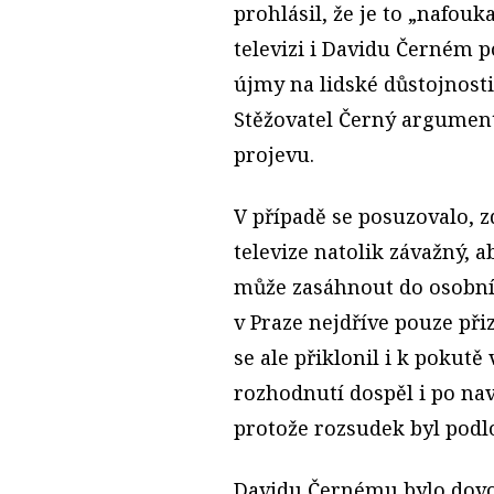
prohlásil, že je to „nafouk
televizi i Davidu Černém 
újmy na lidské důstojnosti
Stěžovatel Černý argumen
projevu.
V případě se posuzovalo, 
televize natolik závažný, 
může zasáhnout do osobní
v Praze nejdříve pouze p
se ale přiklonil i k pokutě
rozhodnutí dospěl i po na
protože rozsudek byl podl
Davidu Černému bylo dovol