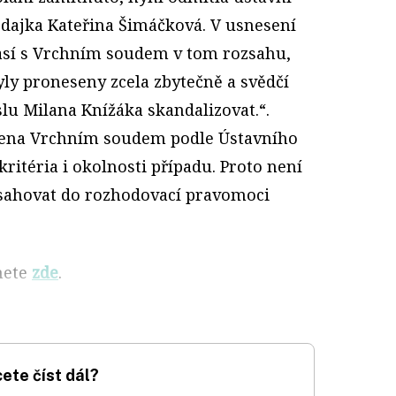
odajka Kateřina Šimáčková. V usnesení
hlasí s Vrchním soudem v tom rozsahu,
ly proneseny zcela zbytečně a svědčí
lu Milana Knížáka skandalizovat.“.
ovena Vrchním soudem podle Ústavního
ritéria i okolnosti případu. Proto není
asahovat do rozhodovací pravomoci
nete
zde
.
ete číst dál?