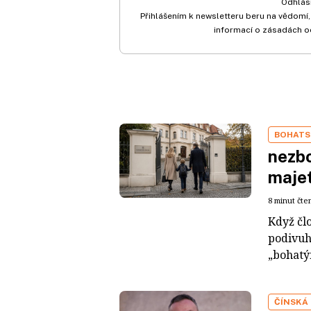
Odhlási
Přihlášením k newsletteru beru na vědomí,
informací o zásadách o
BOHATS
nezbo
maje
8 minut čte
Když čl
podivuh
„bohatým
ČÍNSKÁ