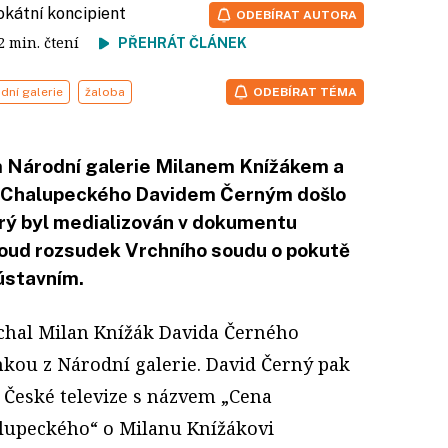
vokátní koncipient
ODEBÍRAT AUTORA
 2 min. čtení
PŘEHRÁT ČLÁNEK
dní galerie
žaloba
ODEBÍRAT TÉMA
 Národní galerie Milanem Knížákem a
a Chalupeckého Davidem Černým došlo
erý byl medializován v dokumentu
soud rozsudek Vrchního soudu o pokutě
ústavním.
chal Milan Knížák Davida Černého
kou z Národní galerie. David Černý pak
České televize s názvem „Cena
alupeckého“ o Milanu Knížákovi