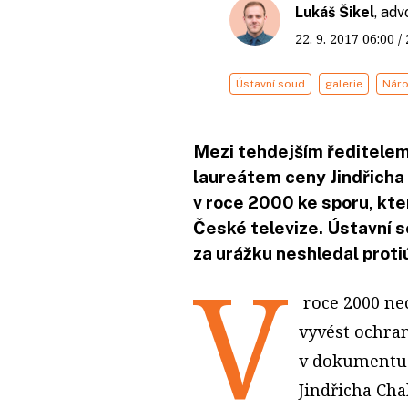
Lukáš Šikel
, ad
22. 9. 2017
06:00
/
Ústavní soud
galerie
Náro
Mezi tehdejším ředitelem
laureátem ceny Jindřich
v roce 2000 ke sporu, kt
České televize. Ústavní 
za urážku neshledal proti
V
roce 2000 ne
vyvést ochran
v dokumentu 
Jindřicha Ch