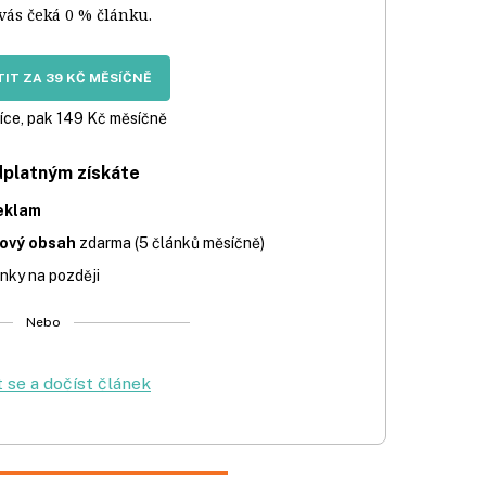
 vás čeká 0 % článku.
IT ZA 39 KČ MĚSÍČNĚ
íce, pak 149 Kč měsíčně
dplatným získáte
eklam
iový obsah
zdarma (5 článků měsíčně)
nky na později
Nebo
t se a dočíst článek