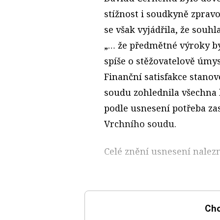
stížnost i soudkyně zprav
se však vyjádřila, že sou
„… že předmětné výroky by
spíše o stěžovatelově úmys
Finanční satisfakce stan
soudu zohlednila všechna k
podle usnesení potřeba z
Vrchního soudu.
Celé znění usnesení nalez
Chc