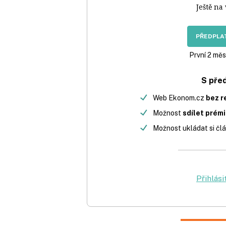
Ještě na
PŘEDPLAT
První 2 měs
S pře
Web Ekonom.cz
bez r
Možnost
sdílet prém
Možnost ukládat si člá
Přihlási