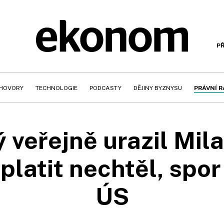
PŘ
HOVORY
TECHNOLOGIE
PODCASTY
DĚJINY BYZNYSU
PRÁVNÍ 
 veřejně urazil Mil
platit nechtěl, spor
ÚS