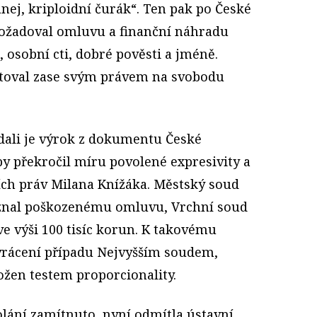
anej, kriploidní čurák“. Ten pak po České
požadoval omluvu a finanční náhradu
, osobní cti, dobré pověsti a jméně.
toval zase svým právem na svobodu
zdali je výrok z dokumentu České
aby překročil míru povolené expresivity a
ch práv Milana Knížáka. Městský soud
řiznal poškozenému omluvu, Vrchní soud
 ve výši 100 tisíc korun. K takovému
vrácení případu Nejvyšším soudem,
ožen testem proporcionality.
ání zamítnuto, nyní odmítla ústavní