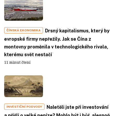
Drsný kapitalismus, který by
ČÍNSKÁ EKONOMIKA
evropské firmy nepřežily. Jak se Čína z
montovny proměnila v technologického rivala,
kterému svět nestačí
11 minut čtení
Naletěli jste při investování
INVESTIČNÍ PODVODY
a přišli o velké peníze? Mohlo být i hůř, alespoň