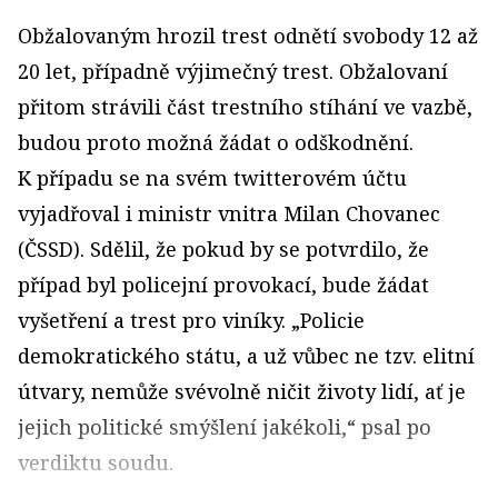
Obžalovaným hrozil trest odnětí svobody 12 až
20 let, případně výjimečný trest. Obžalovaní
přitom strávili část trestního stíhání ve vazbě,
budou proto možná žádat o odškodnění.
K případu se na svém twitterovém účtu
vyjadřoval i ministr vnitra Milan Chovanec
(ČSSD). Sdělil, že pokud by se potvrdilo, že
případ byl policejní provokací, bude žádat
vyšetření a trest pro viníky. „Policie
demokratického státu, a už vůbec ne tzv. elitní
útvary, nemůže svévolně ničit životy lidí, ať je
jejich politické smýšlení jakékoli,“ psal po
verdiktu soudu.