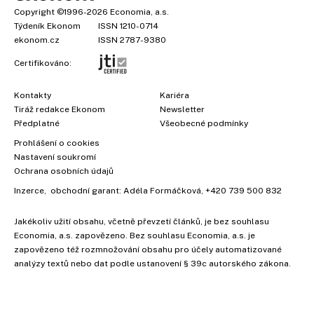
Copyright
©1996-2026
Economia, a.s.
Týdeník Ekonom
ISSN 1210-0714
ekonom.cz
ISSN 2787-9380
Certifikováno:
Kontakty
Kariéra
Tiráž redakce Ekonom
Newsletter
Předplatné
Všeobecné podmínky
Prohlášení o cookies
Nastavení soukromí
Ochrana osobních údajů
Inzerce
, obchodní garant:
Adéla Formáčková
,
+420 739 500 832
Jakékoliv užití obsahu, včetně převzetí článků, je bez souhlasu
Economia, a.s. zapovězeno. Bez souhlasu Economia, a.s. je
zapovězeno též rozmnožování obsahu pro účely automatizované
analýzy textů nebo dat podle ustanovení § 39c autorského zákona.