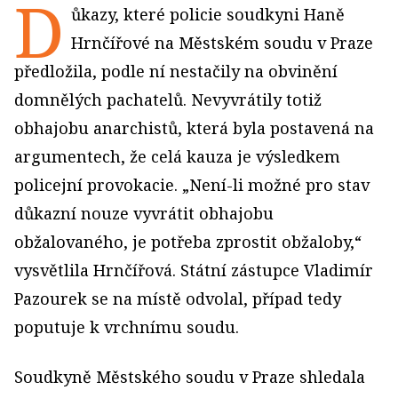
D
ůkazy, které policie soudkyni Haně
Hrnčířové na Městském soudu v Praze
předložila, podle ní nestačily na obvinění
domnělých pachatelů. Nevyvrátily totiž
obhajobu anarchistů, která byla postavená na
argumentech, že celá kauza je výsledkem
policejní provokacie. „Není-li možné pro stav
důkazní nouze vyvrátit obhajobu
obžalovaného, je potřeba zprostit obžaloby,“
vysvětlila Hrnčířová. Státní zástupce Vladimír
Pazourek se na místě odvolal, případ tedy
poputuje k vrchnímu soudu.
Soudkyně Městského soudu v Praze shledala