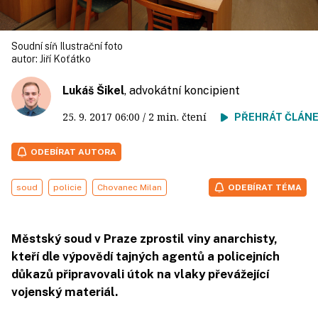
Soudní síň Ilustrační foto
autor:
Jiří Koťátko
Lukáš Šikel
, advokátní koncipient
25. 9. 2017
06:00
/ 2 min. čtení
PŘEHRÁT ČLÁN
ODEBÍRAT AUTORA
soud
policie
Chovanec Milan
ODEBÍRAT TÉMA
Městský soud v Praze zprostil viny anarchisty,
kteří dle výpovědí tajných agentů a policejních
důkazů připravovali útok na vlaky převážející
vojenský materiál.