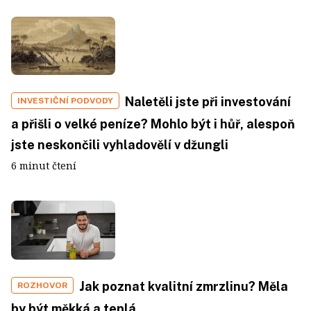
Naletěli jste při investování
INVESTIČNÍ PODVODY
a přišli o velké peníze? Mohlo být i hůř, alespoň
jste neskončili vyhladovělí v džungli
6 minut čtení
Jak poznat kvalitní zmrzlinu? Měla
ROZHOVOR
by být měkká a teplá