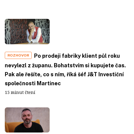
Po prodeji fabriky klient půl roku
ROZHOVOR
nevylezl z županu. Bohatstvím si kupujete čas.
Pak ale řešíte, co s ním, říká šéf J&T Investiční
společnosti Martinec
15 minut čtení