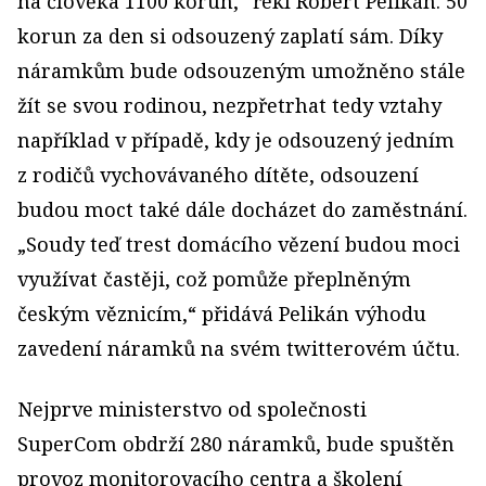
na člověka 1100 korun,“ řekl Robert Pelikán. 50
korun za den si odsouzený zaplatí sám. Díky
náramkům bude odsouzeným umožněno stále
žít se svou rodinou, nezpřetrhat tedy vztahy
například v případě, kdy je odsouzený jedním
z rodičů vychovávaného dítěte, odsouzení
budou moct také dále docházet do zaměstnání.
„Soudy teď trest domácího vězení budou moci
využívat častěji, což pomůže přeplněným
českým věznicím,“ přidává Pelikán výhodu
zavedení náramků na svém twitterovém účtu.
Nejprve ministerstvo od společnosti
SuperCom obdrží 280 náramků, bude spuštěn
provoz monitorovacího centra a školení