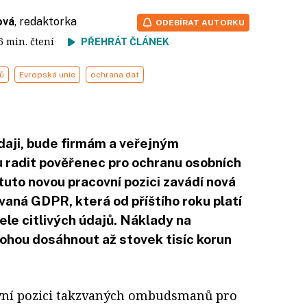
ová
, redaktorka
ODEBÍRAT AUTORKU
 6 min. čtení
PŘEHRÁT ČLÁNEK
ů
Evropská unie
ochrana dat
údaji, bude firmám a veřejným
ku radit pověřenec pro ochranu osobních
tuto novou pracovní pozici zavádí nová
vaná GDPR, která od příštího roku platí
ele citlivých údajů. Náklady na
hou dosáhnout až stovek tisíc korun
vní pozici takzvaných ombudsmanů pro