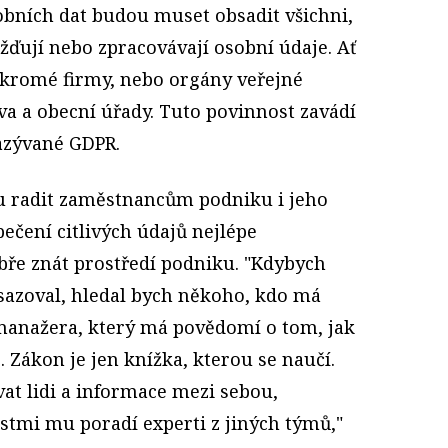
bních dat budou muset obsadit všichni,
ďují nebo zpracovávají osobní údaje. Ať
ukromé firmy, nebo orgány veřejné
va a obecní úřady. Tuto povinnost zavádí
azývané GDPR.
 radit zaměstnancům podniku i jeho
pečení citlivých údajů nejlépe
bře znát prostředí podniku. "Kdybych
bsazoval, hledal bych někoho, kdo má
manažera, který má povědomí o tom, jak
. Zákon je jen knížka, kterou se naučí.
t lidi a informace mezi sebou,
stmi mu poradí experti z jiných týmů,"