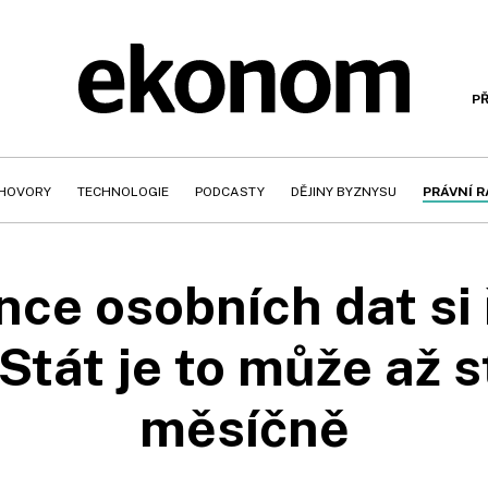
PŘ
HOVORY
TECHNOLOGIE
PODCASTY
DĚJINY BYZNYSU
PRÁVNÍ 
nce osobních dat si 
Stát je to může až s
měsíčně