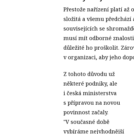
Přestože nařízení platí až
složitá a všemu předchází 
souvisejících se shromaž
musí mít odborné znalosti 
důležité ho proškolit. Z
v organizaci, aby jeho dop
Z tohoto důvodu už
některé podniky, ale
i česká ministerstva
s přípravou na novou
povinnost začaly.
"V současné době
vybíráme nejvhodnější