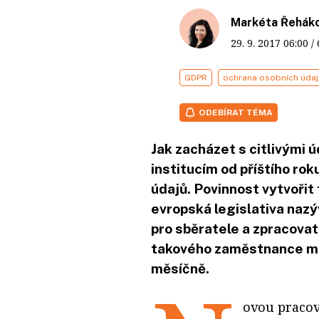
Markéta Řehák
29. 9. 2017
06:00
/
GDPR
ochrana osobních údaj
ODEBÍRAT TÉMA
Jak zacházet s citlivými 
institucím od příštího ro
údajů. Povinnost vytvořit 
evropská legislativa nazý
pro sběratele a zpracovat
takového zaměstnance mo
měsíčně.
ovou praco