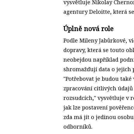
vysvětluje Nikolay Chern
agentury Deloitte, která s
Úplně nová role
Podle Mileny Jabůrkové, v
dopravy, která se touto o
neobejdou například podni
shromažďují data o jejich
"Potřebovat je budou také
zpracování citlivých údajů
rozsudcích," vysvětluje v
jak lze postavení pověřenc
zda má jít o jedinou osobu
odborníků.