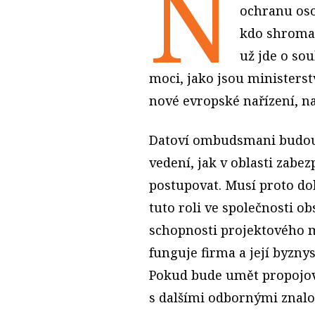
N
ochranu oso
kdo shromaž
už jde o so
moci, jako jsou ministerst
nové evropské nařízení, n
Datoví ombudsmani budou
vedení, jak v oblasti zabez
postupovat. Musí proto do
tuto roli ve společnosti o
schopnosti projektového 
funguje firma a její byznys
Pokud bude umět propojova
s dalšími odbornými znalo