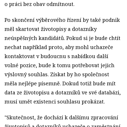
o práci bez obav odmítnout.
Po skončení výběrového řízení by také podnik
měl skartovat životopisy a dotazníky
neúspěšných kan­didátů. Pokud si je bude chtít
nechat například proto, aby mohl uchazeče
kontaktovat v budoucnu s nabídkou další
volné pozice, bude k tomu potřebovat jejich
vý­slovný souhlas. Získat by ho společnost
měla nejlépe písemně. Dokud totiž bude mít
data ze životopisu a dotazníků ve své databázi,
musí umět existenci souhlasu prokázat.
"Skutečnost, že dochází k dalšímu zpracování
životopisů a dotazníků uchazeče o zaměstnání,