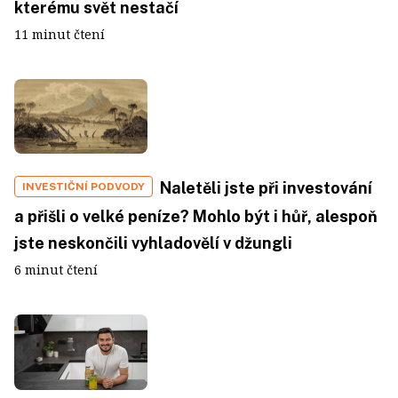
kterému svět nestačí
11 minut čtení
Naletěli jste při investování
INVESTIČNÍ PODVODY
a přišli o velké peníze? Mohlo být i hůř, alespoň
jste neskončili vyhladovělí v džungli
6 minut čtení