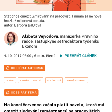
Stát chce omezit „šmírování“ na pracovišti. Firmám za ně nově
hrozí až milionová pokuta.
autor:
Barbora Balgová
Alžběta Vejvodová
, manažerka Právního
rádce, zástupkyně šéfredaktora týdeníku
Ekonom
4. 10. 2017
06:00
/ 6 min. čtení
PŘEHRÁT ČLÁNEK
ODEBÍRAT AUTORKU
právo
zaměstnavatel
soukromí
zaměstnanec
ODEBÍRAT TÉMA
Na konci července začala platit novela, která má
omezit sledování zaměstnanců na pracovištích.