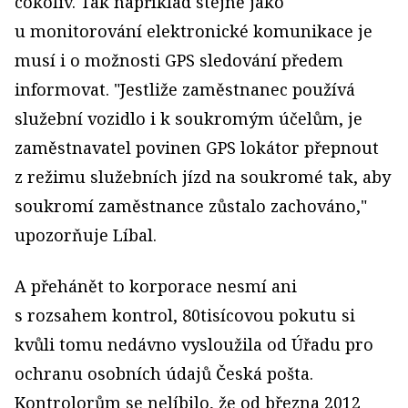
cokoliv. Tak například stejně jako
u monitorování elektronické komunikace je
musí i o možnosti GPS sledování předem
informovat. "Jestliže zaměstnanec používá
služební vozidlo i k soukromým účelům, je
zaměstnavatel povinen GPS lokátor přepnout
z režimu služebních jízd na soukromé tak, aby
soukromí zaměstnance zůstalo zachováno,"
upozorňuje Líbal.
A přehánět to korporace nesmí ani
s rozsahem kontrol, 80tisícovou pokutu si
kvůli tomu nedávno vysloužila od Úřadu pro
ochranu osobních údajů Česká pošta.
Kontrolorům se nelíbilo, že od března 2012