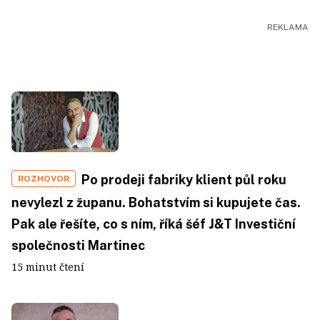
Po prodeji fabriky klient půl roku
ROZHOVOR
nevylezl z županu. Bohatstvím si kupujete čas.
Pak ale řešíte, co s ním, říká šéf J&T Investiční
společnosti Martinec
15 minut čtení