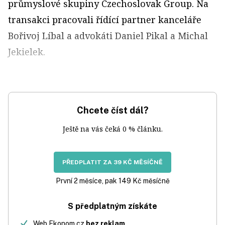
průmyslové skupiny Czechoslovak Group. Na
transakci pracovali řídící partner kanceláře
Bořivoj Líbal a advokáti Daniel Pikal a Michal
Jekielek.
Chcete číst dál?
Ještě na vás čeká 0 % článku.
PŘEDPLATIT ZA 39 KČ MĚSÍČNĚ
První 2 měsíce, pak 149 Kč měsíčně
S předplatným získáte
Web Ekonom.cz
bez reklam