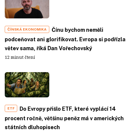
Čínu bychom neměli
ČÍNSKÁ EKONOMIKA
podceňovat ani glorifikovat. Evropa si podřízla
větev sama, říká Dan Vořechovský
12 minut čtení
Do Evropy přišlo ETF, které vyplácí 14
ETF
procent ročně, většinu peněz má v amerických
státních dluhopisech