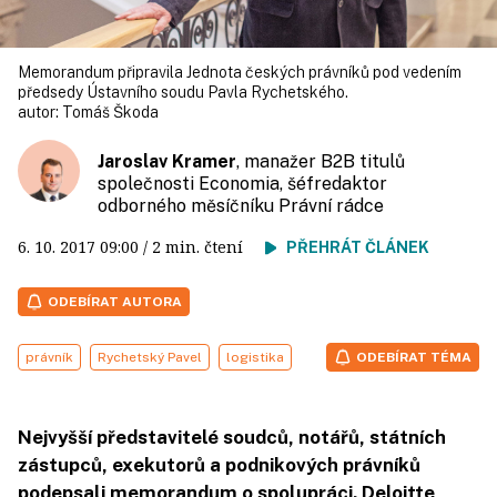
Memorandum připravila Jednota českých právníků pod vedením
předsedy Ústavního soudu Pavla Rychetského.
autor:
Tomáš Škoda
Jaroslav Kramer
, manažer B2B titulů
společnosti Economia, šéfredaktor
odborného měsíčníku Právní rádce
6. 10. 2017
09:00
/ 2 min. čtení
PŘEHRÁT ČLÁNEK
ODEBÍRAT AUTORA
právník
Rychetský Pavel
logistika
ODEBÍRAT TÉMA
Nejvyšší představitelé soudců, notářů, státních
zástupců, exekutorů a podnikových právníků
podepsali memorandum o spolupráci. Deloitte