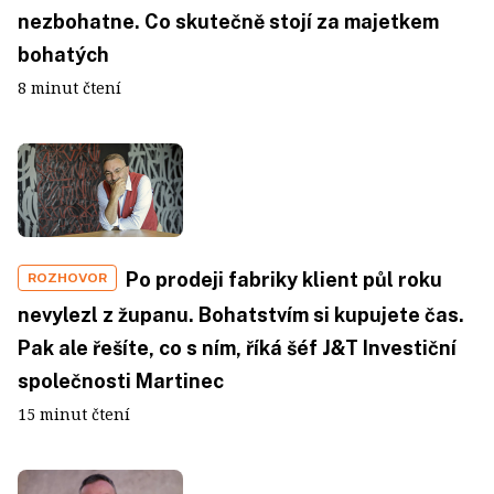
nezbohatne. Co skutečně stojí za majetkem
bohatých
8 minut čtení
Po prodeji fabriky klient půl roku
ROZHOVOR
nevylezl z županu. Bohatstvím si kupujete čas.
Pak ale řešíte, co s ním, říká šéf J&T Investiční
společnosti Martinec
15 minut čtení