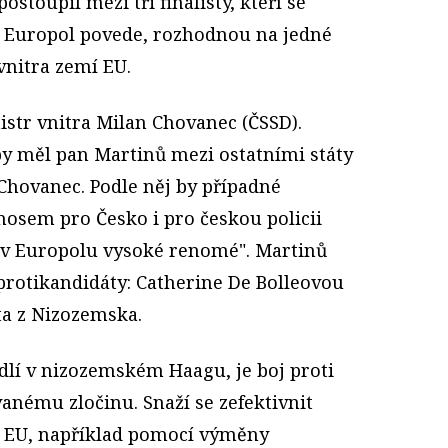
ostoupil mezi tři finalisty, kteří se
do Europol povede, rozhodnou na jedné
vnitra zemí EU.
istr vnitra Milan Chovanec (ČSSD).
by měl pan Martinů mezi ostatními státy
 Chovanec. Podle něj by případné
ínosem pro Česko i pro českou policii
v Europolu vysoké renomé". Martinů
protikandidáty: Catherine De Bolleovou
ta z Nizozemska.
dlí v nizozemském Haagu, je boj proti
nému zločinu. Snaží se zefektivnit
í EU, například pomocí výměny