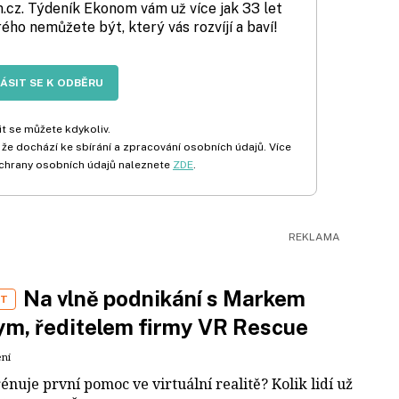
cz. Týdeník Ekonom vám už více jak 33 let
rého nemůžete být, který vás rozvíjí a baví!
LÁSIT SE K ODBĚRU
t se můžete kdykoliv.
 že dochází ke sbírání a zpracování osobních údajů. Více
chrany osobních údajů naleznete
ZDE
.
Na vlně podnikání s Markem
ST
m, ředitelem firmy VR Rescue
ení
rénuje první pomoc ve virtuální realitě? Kolik lidí už