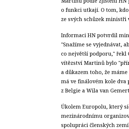
Martinů podle zjištění HN p
o funkci utkají. O tom, k
ze svých schůzek ministři 
Informaci HN potvrdil min
"Snažíme se vyjednávat, a
co největší podporu," řekl
vítězství Martinů bylo "př
a důkazem toho, že máme 
má ve finálovém kole dva 
z Belgie a Wila van Gemer
Úkolem Europolu, který sí
mezinárodnímu organizova
spolupráci členských zem