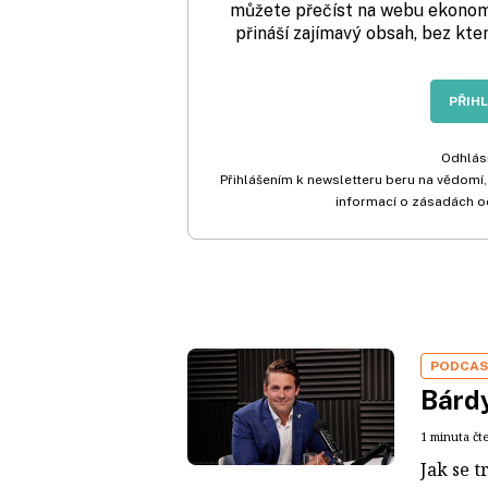
můžete přečíst na webu ekonom.
přináší zajímavý obsah, bez kte
PŘIH
Odhlási
Přihlášením k newsletteru beru na vědomí,
informací o zásadách o
PODCA
Bárdy
1 minuta čt
Jak se t