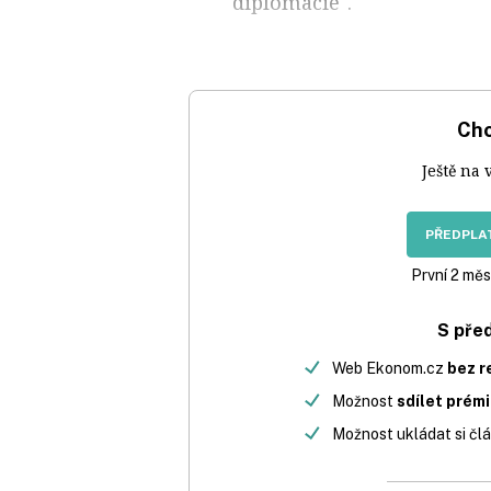
diplomacie".
Chc
Ještě na 
PŘEDPLAT
První 2 měs
S pře
Web Ekonom.cz
bez r
Možnost
sdílet prém
Možnost ukládat si člá