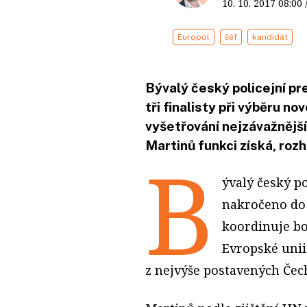
10. 10. 2017
08:00
Europol
šéf
kandidát
Bývalý český policejní pr
tři finalisty při výběru n
vyšetřování nejzávažnější 
Martinů funkci získá, rozh
B
ývalý český p
nakročeno do 
koordinuje bo
Evropské unii
z nejvýše postavených Čec