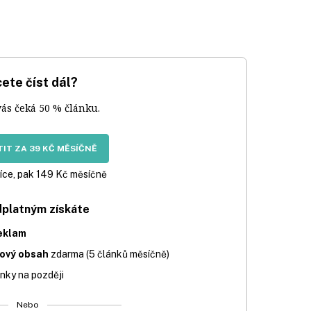
ete číst dál?
vás čeká 50 % článku.
IT ZA 39 KČ MĚSÍČNĚ
íce, pak 149 Kč měsíčně
dplatným získáte
eklam
iový obsah
zdarma (5 článků měsíčně)
nky na později
Nebo