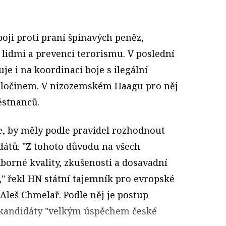
oji proti praní špinavých peněz,
lidmi a prevenci terorismu. V poslední
je i na koordinaci boje s ilegální
zločinem. V nizozemském Haagu pro něj
ěstnanců.
, by měly podle pravidel rozhodnout
átů. "Z tohoto důvodu na všech
orné kvality, zkušenosti a dosavadní
," řekl HN státní tajemník pro evropské
 Aleš Chmelař. Podle něj je postup
 kandidáty "velkým úspěchem české