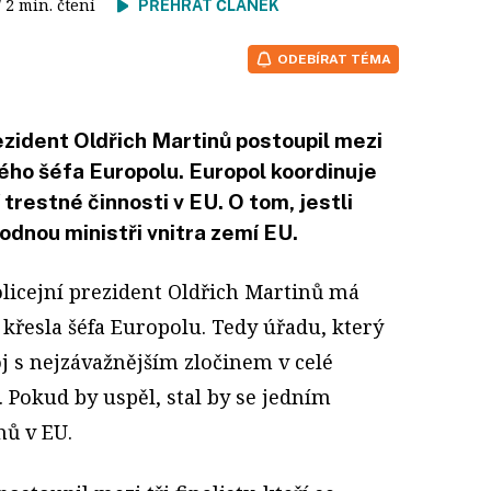
/ 2 min. čtení
PŘEHRÁT ČLÁNEK
ODEBÍRAT TÉMA
ezident Oldřich Martinů postoupil mezi
ového šéfa Europolu. Europol koordinuje
trestné činnosti v EU. O tom, jestli
odnou ministři vnitra zemí EU.
olicejní prezident Oldřich Martinů má
křesla šéfa Europolu. Tedy úřadu, který
j s nejzávažnějším zločinem v celé
. Pokud by uspěl, stal by se jedním
hů v EU.