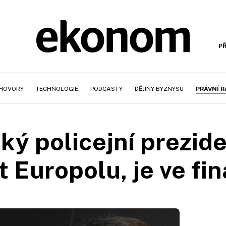
PŘ
HOVORY
TECHNOLOGIE
PODCASTY
DĚJINY BYZNYSU
PRÁVNÍ 
ký policejní prezid
 Europolu, je ve fi