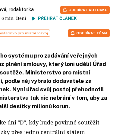
ová
, redaktorka
ODEBÍRAT AUTORKU
/ 6 min. čtení
PŘEHRÁT ČLÁNEK
isterstvo pro místní rozvoj
ODEBÍRAT TÉMA
ího systému pro zadávání veřejných
 plnění smlouvy, který loni udělil Úřad
soutěže. Ministerstvo pro místní
í, podle něj vybralo dodavatele za
ek. Nyní úřad svůj postoj přehodnotil
nisterstvu tak nic nebrání v tom, aby za
lší desítky milionů korun.
ke dni "D", kdy bude povinné soutěžit
ázky přes jedno centrální státem