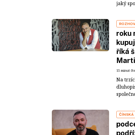
jaký sp
ROZHO
roku 
kupuj
říká 
Mart
15 minut čt
Na trzí
dluhopis
společno
ČÍNSKÁ
podce
podří