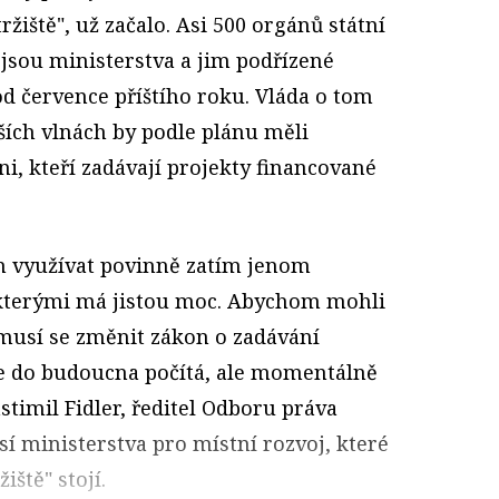
ržiště", už začalo. Asi 500 orgánů státní
 jsou ministerstva a jim podřízené
d července příštího roku. Vláda o tom
lších vlnách by podle plánu měli
i, kteří zadávají projekty financované
m využívat povinně zatím jenom
kterými má jistou moc. Abychom mohli
, musí se změnit zákon o zadávání
se do budoucna počítá, ale momentálně
astimil Fidler, ředitel Odboru práva
í ministerstva pro místní rozvoj, které
iště" stojí.