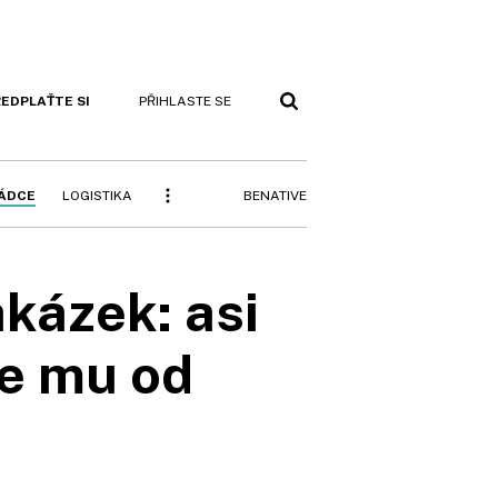
EDPLAŤTE SI
PŘIHLASTE SE
BENATIVE
RÁDCE
LOGISTIKA
kázek: asi
se mu od