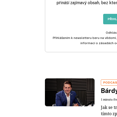
přináší zajímavý obsah, bez kte
PŘIH
Odhlási
Přihlášením k newsletteru beru na vědomí,
informací o zásadách o
PODCA
Bárdy
1 minuta čt
Jak se t
tímto z