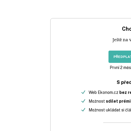
Chc
Ještě na 
PŘEDPLAT
První 2 měs
S pře
Web Ekonom.cz
bez r
Možnost
sdílet prém
Možnost ukládat si člá