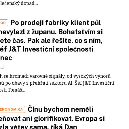
olečenský dopad...
Po prodeji fabriky klient půl
VOR
nevylezl z županu. Bohatstvím si
ete čas. Pak ale řešíte, co s ním,
šéf J&T Investiční společnosti
inec
ení
ch se hromadí varovné signály, od vysokých výnosů
ů po obavy z přehřátí sektoru AI. Šéf J&T Investiční
sti Tomáš...
Čínu bychom neměli
 EKONOMIKA
ňovat ani glorifikovat. Evropa si
zla větev sama, říká Dan