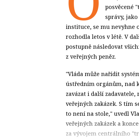
O
posvěcené "t
správy, jako
instituce, se mu nevyhne o
rozhodla letos v létě. V da
postupně následovat všichn
z veřejných peněz.
"Vláda může nařídit systé
ústředním orgánům, nad 
zavázat i další zadavatele
veřejných zakázek. S tím 
to není na stole," uvedl Vl
veřejných zakázek a konces
za vývojem centrálního "trž