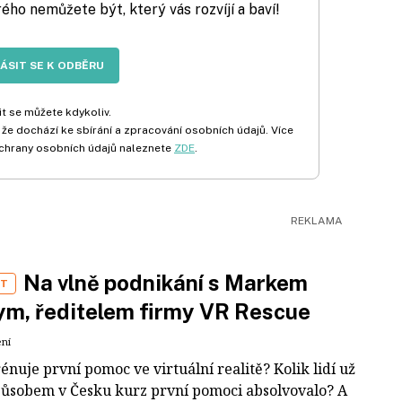
rého nemůžete být, který vás rozvíjí a baví!
LÁSIT SE K ODBĚRU
t se můžete kdykoliv.
 že dochází ke sbírání a zpracování osobních údajů. Více
chrany osobních údajů naleznete
ZDE
.
Na vlně podnikání s Markem
ST
m, ředitelem firmy VR Rescue
ení
rénuje první pomoc ve virtuální realitě? Kolik lidí už
působem v Česku kurz první pomoci absolvovalo? A