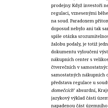
prodejny. Když investoři 
regulaci, vznesenými běhe
na soud. Paradoxem přitom
doposud nebylo ani tak sa
spíše otázka srozumitelno
žalobu podaly, je totiž je
dokumentu vyloučení výst
nákupních center s veliko
čtverečních v samostatný
samostatných nákupních ce
představa regulace u soud
domečcích
" absurdní, Kraj
jazykový výklad části územ
napadenou část územního 