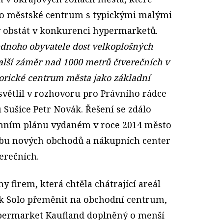
nilo městské centrum s typickými malými
y obstát v konkurenci hypermarketů.
ednoho obyvatele dost velkoplošných
alší záměr nad 1000 metrů čtverečních v
storické centrum města jako základní
ysvětlil v rozhovoru pro Právního rádce
Sušice Petr Novák. Řešení se zdálo
mním plánu vydaném v roce 2014 město
vbu nových obchodů a nákupních center
erečních.
ny firem, která chtěla chátrající areál
ek Solo přeměnit na obchodní centrum,
permarket Kaufland doplněný o menší