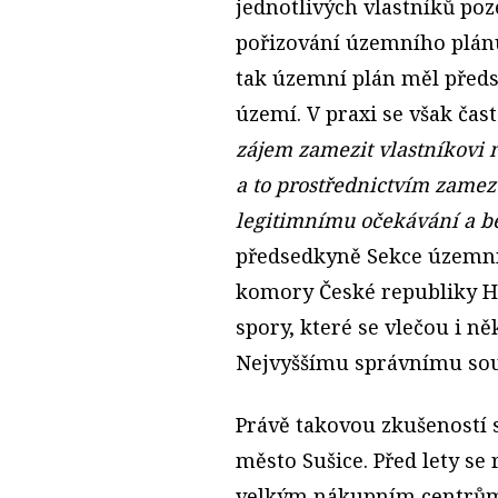
jednotlivých vlastníků poz
pořizování územního plánu
tak územní plán měl před
území. V praxi se však čast
zájem zamezit vlastníkovi 
a to prostřednictvím zamez
legitimnímu očekávání a b
předsedkyně Sekce územní
komory České republiky H
spory, které se vlečou i ně
Nejvyššímu správnímu soud
Právě takovou zkušeností 
město Sušice. Před lety se 
velkým nákupním centrům 