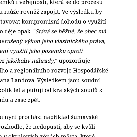
emků i veřejnosti, která se do procesu
 může rovněž zapojit. Ve výsledku by
stavovat kompromisní dohodu o využití
o děje opak. "
Stává se běžně, že obec má
nerušený výkon jeho vlastnického práva,
ení využití jeho pozemku oproti
ez jakékoliv náhrady
," upozorňuje
ho a regionálního rozvoje Hospodářské
ana Landová. Výsledkem jsou soudní
kolik let a putují od krajských soudů k
u a zase zpět.
si nyní prochází například šumavské
rozhodlo, že nedopustí, aby se kvůli
v okrajových zónách města, které