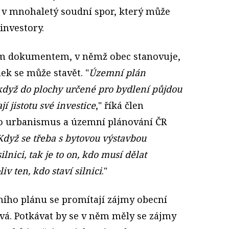
 v mnohaletý soudní spor, který může
investory.
m dokumentem, v němž obec stanovuje,
ek se může stavět. "
Územní plán
 když do plochy určené pro bydlení půjdou
í jistotu své investice
," říká člen
ro urbanismus a územní plánování ČR
Když se třeba s bytovou výstavbou
ilnici, tak je to on, kdo musí dělat
iv ten, kdo staví silnici
."
ího plánu se promítají zájmy obecní
ává. Potkávat by se v něm měly se zájmy