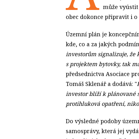
může vyústit
obec dokonce připravit i o 
Územní plán je koncepční
kde, co a za jakých podmín
investorům signalizuje, že
s projektem bytovky, tak maj
předsednictva Asociace p
Tomáš Sklenář a dodává: "
investor blíží k plánované s
protihluková opatření, nikol
Do výsledné podoby územn
samosprávy, která jej vyd