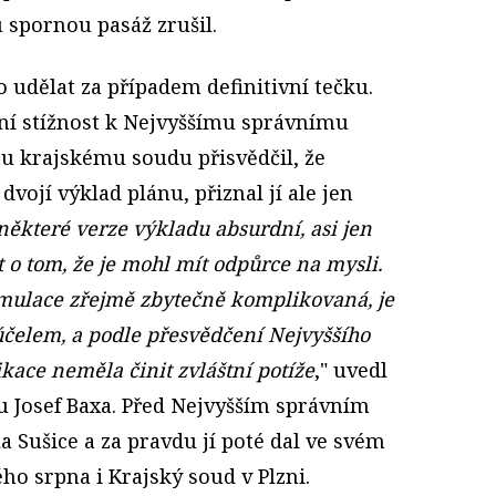
spornou pasáž zrušil.
o udělat za případem definitivní tečku.
ní stížnost k Nejvyššímu správnímu
u krajskému soudu přisvědčil, že
dvojí výklad plánu, přiznal jí ale jen
 některé verze výkladu absurdní, asi jen
 o tom, že je mohl mít odpůrce na mysli.
ormulace zřejmě zbytečně komplikovaná, je
 účelem, a podle přesvědčení Nejvyššího
ikace neměla činit zvláštní potíže
," uvedl
 Josef Baxa. Před Nejvyšším správním
 Sušice a za pravdu jí poté dal ve svém
o srpna i Krajský soud v Plzni.