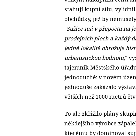
stahují kupní sílu, vylid
obchůdky, jež by nemusel
"
Sušice má v přepočtu na j
prodejních ploch a každý d
jedné lokalitě ohrožuje hi
urbanistickou hodnotu
," v
tajemník Městského úřadu 
jednoduché: v novém úze
jednoduše zakázalo výsta
větších než 1000 metrů čtv
To ale zkřížilo plány skupi
někdejšího výrobce zápal
kterému by dominoval su