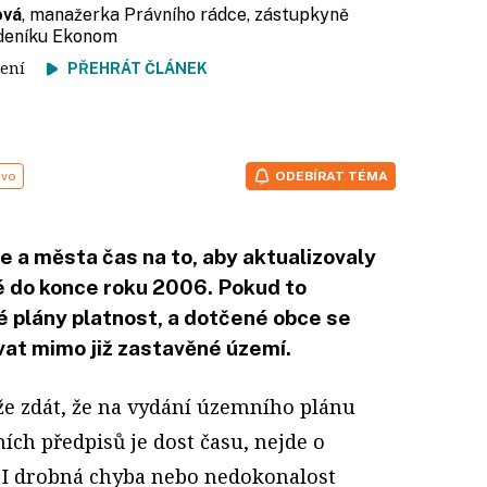
ová
, manažerka Právního rádce, zástupkyně
ýdeníku Ekonom
 čtení
PŘEHRÁT ČLÁNEK
ávo
ODEBÍRAT TÉMA
e a města čas na to, aby aktualizovaly
é do konce roku 2006. Pokud to
é plány platnost, a dotčené obce se
vat mimo již zastavěné území.
že zdát, že na vydání územního plánu
ích předpisů je dost času, nejde o
 I drobná chyba nebo nedokonalost