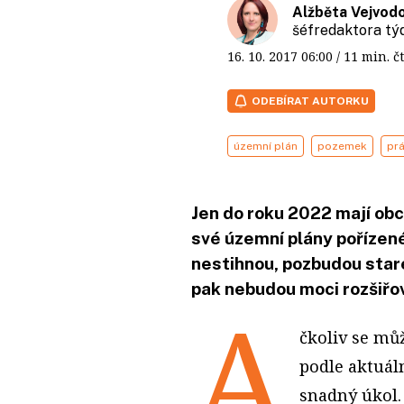
Alžběta Vejvod
šéfredaktora t
16. 10. 2017
06:00
/ 11 min.
ODEBÍRAT AUTORKU
územní plán
pozemek
pr
Jen do roku 2022 mají obc
své územní plány pořízen
nestihnou, pozbudou star
pak nebudou moci rozšiřo
A
čkoliv se mů
podle aktuáln
snadný úkol.