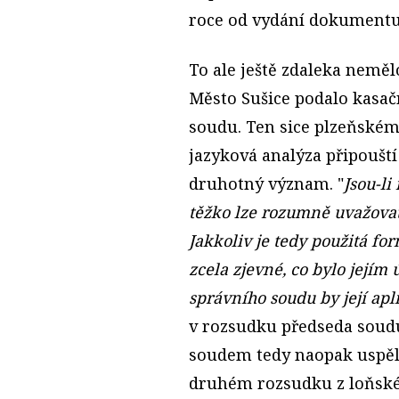
roce od vydání dokumentu 
To ale ještě zdaleka neměl
Město Sušice podalo kasač
soudu. Ten sice plzeňském
jazyková analýza připouští 
druhotný význam. "
Jsou-li
těžko lze rozumně uvažovat
Jakkoliv je tedy použitá f
zcela zjevné, co bylo jejím
správního soudu by její apl
v rozsudku předseda soudu
soudem tedy naopak uspěla
druhém rozsudku z loňskéh