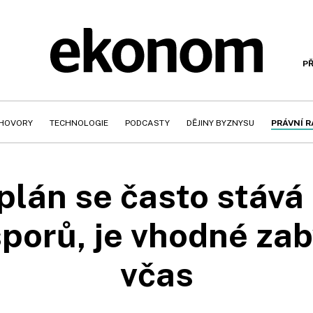
PŘ
HOVORY
TECHNOLOGIE
PODCASTY
DĚJINY BYZNYSU
PRÁVNÍ 
plán se často stává
porů, je vhodné zab
včas