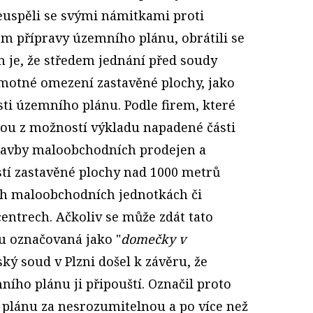
neuspěli se svými námitkami proti
m přípravy územního plánu, obrátili se
 je, že středem jednání před soudy
motné omezení zastavěné plochy, jako
sti územního plánu. Podle firem, které
dnou z možností výkladu napadené části
avby maloobchodních prodejen a
stí zastavěné plochy nad 1000 metrů
ch maloobchodních jednotkách či
ntrech. Ačkoliv se může zdát tato
u označovaná jako "
domečky v
ský soud v Plzni došel k závěru, že
ního plánu ji připouští. Označil proto
plánu za nesrozumitelnou a po více než