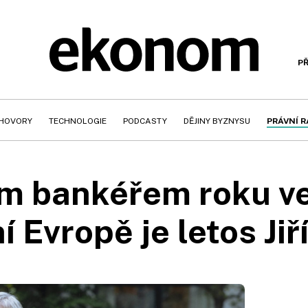
PŘ
HOVORY
TECHNOLOGIE
PODCASTY
DĚJINY BYZNYSU
PRÁVNÍ 
m bankéřem roku ve
 Evropě je letos Ji