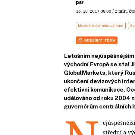
par
16. 10. 2017
08:00
/ 2 min. 
Mezinárodní měnový fond
Sv
ODEBÍRAT TÉMA
Letošním nejúspěšnějším 
východní Evropě se stal Ji
GlobalMarkets, který Rusn
ukončení devizových inter
efektivní komunikace. Oc
udělováno od roku 2004 n
guvernérům centrálních ban
ejúspěšnějš
střední a v