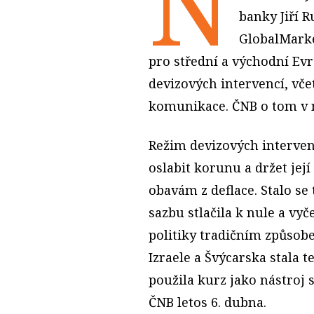
N
banky Jiří 
GlobalMarke
pro střední a východní Ev
devizových intervencí, vče
komunikace.
ČNB o tom v 
Režim devizových intervenc
oslabit korunu a držet její
obavám z deflace. Stalo se
sazbu stlačila k nule a vy
politiky tradičním způsob
Izraele a Švýcarska stala t
použila kurz jako nástroj 
ČNB letos 6. dubna.