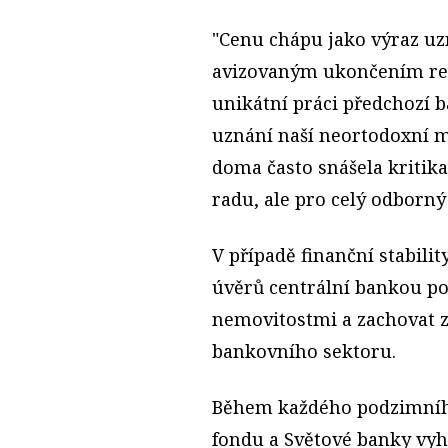
"Cenu chápu jako výraz uz
avizovaným ukončením rež
unikátní práci předchozí b
uznání naší neortodoxní m
doma často snášela kritik
radu, ale pro celý odborný
V případě finanční stabili
úvěrů centrální bankou p
nemovitostmi a zachovat z
bankovního sektoru.
Během každého podzimníh
fondu a Světové banky vyh