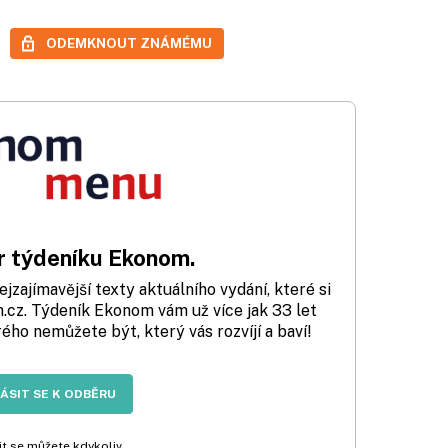
ODEMKNOUT ZNÁMÉMU
 týdeníku Ekonom.
zajímavější texty aktuálního vydání, které si
cz. Týdeník Ekonom vám už více jak 33 let
rého nemůžete být, který vás rozvíjí a baví!
LÁSIT SE K ODBĚRU
t se můžete kdykoliv.