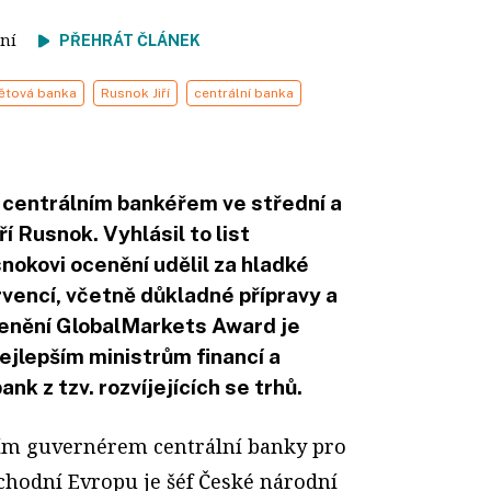
čtení
PŘEHRÁT ČLÁNEK
ětová banka
Rusnok Jiří
centrální banka
centrálním bankéřem ve střední a
ří Rusnok. Vyhlásil to list
okovi ocenění udělil za hladké
vencí, včetně důkladné přípravy a
enění GlobalMarkets Award je
ejlepším ministrům financí a
k z tzv. rozvíjejících se trhů.
ím guvernérem centrální banky pro
ýchodní Evropu je šéf České národní