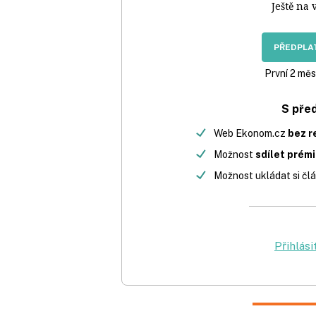
Ještě na 
PŘEDPLAT
První 2 měs
S pře
Web Ekonom.cz
bez r
Možnost
sdílet prém
Možnost ukládat si člá
Přihlási