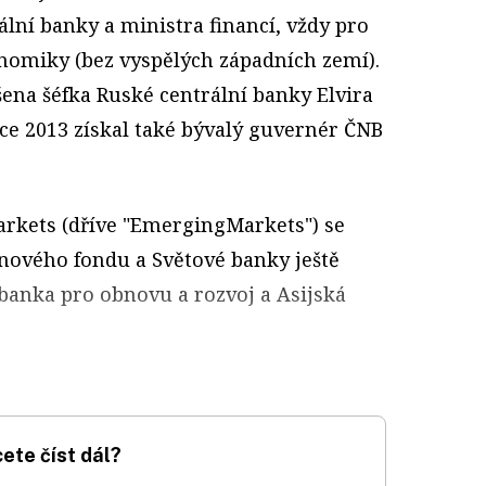
ální banky a ministra financí, vždy pro
nomiky (bez vyspělých západních zemí).
šena šéfka Ruské centrální banky Elvira
ce 2013 získal také bývalý guvernér ČNB
arkets (dříve "EmergingMarkets") se
vého fondu a Světové banky ještě
 banka pro obnovu a rozvoj a Asijská
ete číst dál?