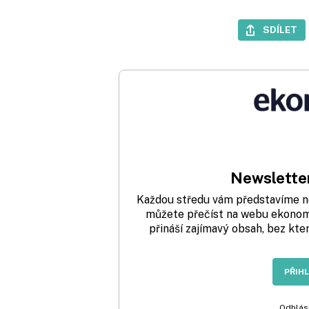
SDÍLET
Newsletter
Každou středu vám představíme nej
můžete přečíst na webu ekonom.
přináší zajímavý obsah, bez kte
PŘIH
Odhlási