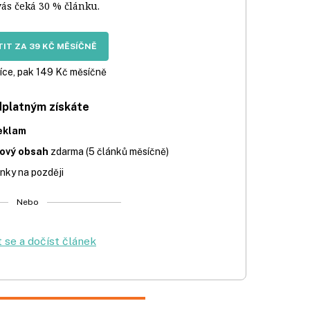
vás čeká 30 % článku.
IT ZA 39 KČ MĚSÍČNĚ
íce, pak 149 Kč měsíčně
dplatným získáte
eklam
iový obsah
zdarma (5 článků měsíčně)
nky na později
Nebo
t se a dočíst článek