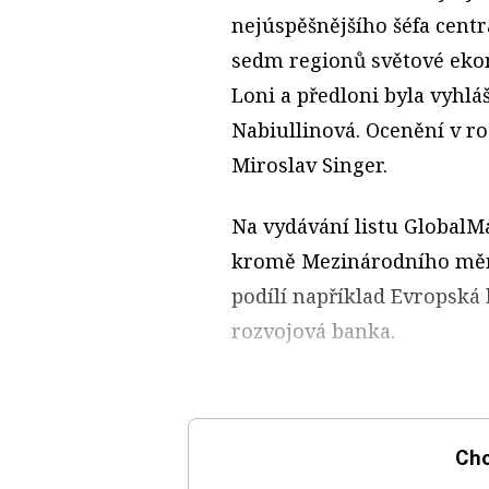
nejúspěšnějšího šéfa centr
sedm regionů světové eko
Loni a předloni byla vyhlá
Nabiullinová. Ocenění v ro
Miroslav Singer.
Na vydávání listu GlobalM
kromě Mezinárodního měno
podílí například Evropská
rozvojová banka.
Chc