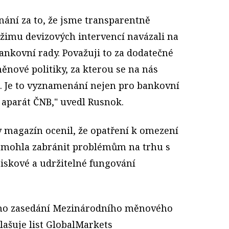
nání za to, že jsme transparentně
imu devizových intervencí navázali na
ankovní rady. Považuji to za dodatečné
ěnové politiky, za kterou se na nás
a. Je to vyznamenání nejen pro bankovní
 aparát ČNB," uvedl Rusnok.
ty magazín ocenil, že opatření k omezení
omohla zabránit problémům na trhu s
iskové a udržitelné fungování
o zasedání Mezinárodního měnového
lašuje list GlobalMarkets