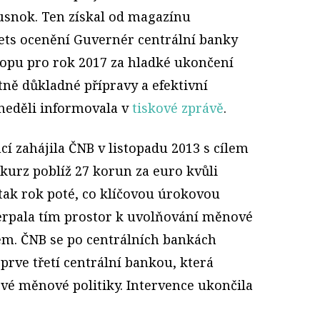
Rusnok. Ten
získal od magazínu
ts ocenění Guvernér centrální banky
ropu pro rok 2017 za hladké ukončení
tně důkladné přípravy a efektivní
neděli informovala v
tiskové zprávě
.
í zahájila ČNB v listopadu 2013 s cílem
 kurz poblíž 27 korun za euro kvůli
 tak rok poté, co klíčovou úrokovou
čerpala tím prostor k uvolňování měnové
em. ČNB se po centrálních bankách
eprve třetí centrální bankou, která
své měnové politiky. Intervence ukončila