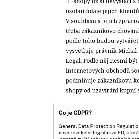
"E-shopy už si nevystačí s
osobní údaje jejich klien
V souhlasu s jejich zprac
třeba zákazníkovo chování
podle toho budou vytvářet 
vysvětluje právník Michal
Legal. Podle něj nesmí bý
internetových obchodů so
podmiňuje zákazníkovu ko
shopy od uzavírání kupní 
Co je GDPR?
General Data Protection Regulatio
nová revoluční legislativa EU, která