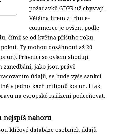
.
požadavků GDPR už chystají.
Většina firem z trhu e-
commerce je ovšem podle
u, čímž se od května příštího roku
h pokut. Ty mohou dosáhnout až 20
korun). Právníci se ovšem shodují
ch zanedbání, jako jsou právě
racováním údajů, se bude výše sankcí
ně v jednotkách milionů korun. I tak
pravu na evropské nařízení podceňovat.
u nejspíš nahoru
sou klíčové databáze osobních údajů