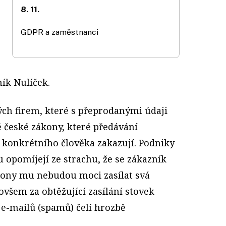
8. 11.
GDPR a zaměstnanci
ník Nulíček.
ých firem, které s přeprodanými údaji
é české zákony, které předávání
 konkrétního člověka zakazují. Podniky
opomíjejí ze strachu, že se zákazník
a ony mu nebudou moci zasílat svá
ovšem za obtěžující zasílání stovek
e-mailů (spamů) čelí hrozbě