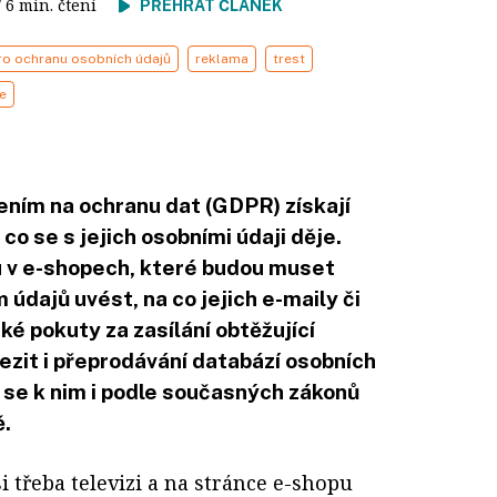
/ 6 min. čtení
PŘEHRÁT ČLÁNEK
ro ochranu osobních údajů
reklama
trest
e
ním na ochranu dat (GDPR) získají
 co se s jejich osobními údaji děje.
pu v e-shopech, které budou muset
údajů uvést, na co jejich e-maily či
aké pokuty za zasílání obtěžující
zit i přeprodávání databází osobních
 se k nim i podle současných zákonů
ě.
i třeba televizi a na stránce e-shopu