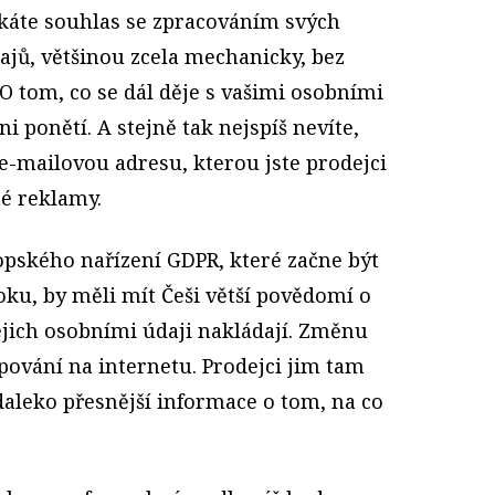
ikáte souhlas se zpracováním svých
ajů, většinou zcela mechanicky, bez
O tom, co se dál děje s vašimi osobními
i ponětí. A stejně tak nejspíš nevíte,
e-mailovou adresu, kterou jste prodejci
né reklamy.
opského nařízení GDPR, které začne být
oku, by měli mít Češi větší povědomí o
jejich osobními údaji nakládají. Změnu
upování na internetu. Prodejci jim tam
leko přesnější informace o tom, na co