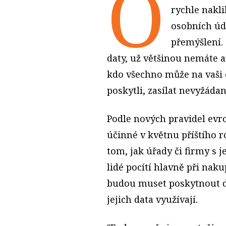
O
rychle nakl
osobních úd
přemýšlení. 
daty, už většinou nemáte an
kdo všechno může na vaši 
poskytli, zasílat nevyžáda
Podle nových pravidel evr
účinné v květnu příštího r
tom, jak úřady či firmy s 
lidé pocítí hlavně při nak
budou muset poskytnout da
jejich data využívají.