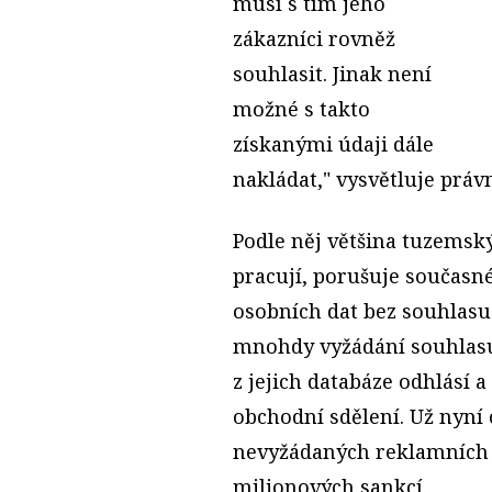
musí s tím jeho
zákazníci rovněž
souhlasit. Jinak není
možné s takto
získanými údaji dále
nakládat," vysvětluje práv
Podle něj většina tuzemsk
pracují, porušuje současn
osobních dat bez souhlasu
mnohdy vyžádání souhlasu 
z jejich databáze odhlásí 
obchodní sdělení. Už nyní 
nevyžádaných reklamních 
milionových sankcí.