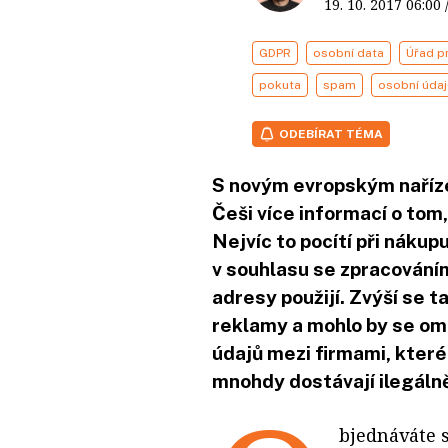
19. 10. 2017
06:00
GDPR
osobní data
Úřad p
pokuta
spam
osobní údaj
ODEBÍRAT TÉMA
S novým evropským naříze
Češi více informací o tom,
Nejvíc to pocítí při náku
v souhlasu se zpracováním 
adresy použijí. Zvýší se t
reklamy a mohlo by se ome
údajů mezi firmami, které
mnohdy dostávají ilegáln
bjednáváte s