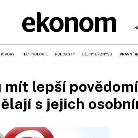
PŘ
HOVORY
TECHNOLOGIE
PODCASTY
DĚJINY BYZNYSU
PRÁVNÍ 
 mít lepší povědomí,
ělají s jejich osobní