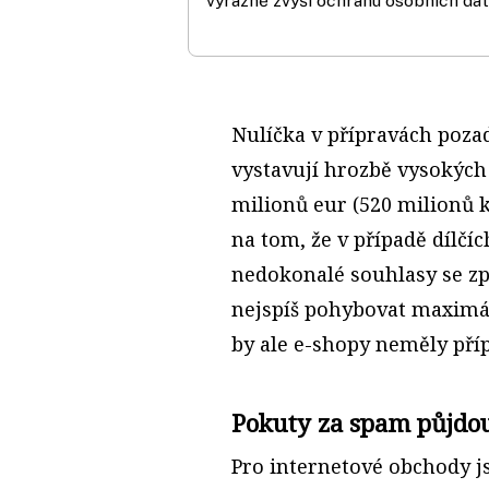
výrazně zvýší ochranu osobních dat
Nulíčka v přípravách pozad
vystavují hrozbě vysokýc
milionů eur (520 milionů 
na tom, že v případě dílčí
nedokonalé souhlasy se zp
nejspíš pohybovat maximál
by ale e-shopy neměly pří
Pokuty za spam půjdo
Pro internetové obchody j