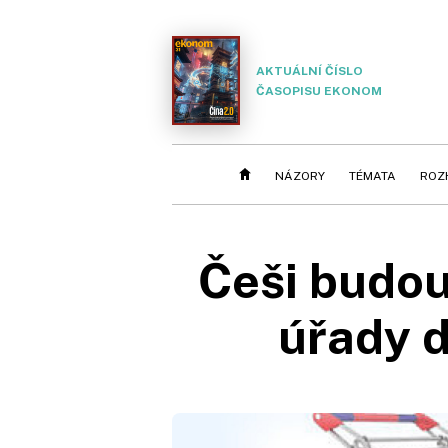
AKTUÁLNÍ ČÍSLO
ČASOPISU EKONOM
NÁZORY
TÉMATA
ROZ
Češi budou
úřady d