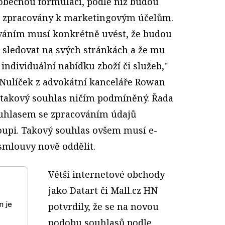
 obecnou formulací, podle níž budou
tů zpracovány k marketingovým účelům.
ováním musí konkrétně uvést, že budou
 sledovat na svých stránkách a že mu
individuální nabídku zboží či služeb,"
 Nulíček z advokátní kanceláře Rowan
t takový souhlas ničím podmíněný. Řada
uhlasem se zpracováním údajů
upi. Takový souhlas ovšem musí e-
smlouvy nově oddělit.
Větší internetové obchody
jako Datart či Mall.cz HN
n je
potvrdily, že se na novou
podobu souhlasů podle