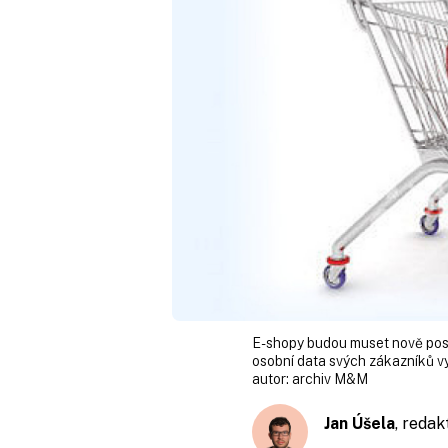
E-shopy budou muset nově posk
osobní data svých zákazníků vy
autor:
archiv M&M
Jan Úšela
, redak