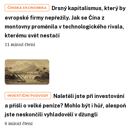
Drsný kapitalismus, který by
ČÍNSKÁ EKONOMIKA
evropské firmy nepřežily. Jak se Čína z
montovny proměnila v technologického rivala,
kterému svět nestačí
11 minut čtení
Naletěli jste při investování
INVESTIČNÍ PODVODY
a přišli o velké peníze? Mohlo být i hůř, alespoň
jste neskončili vyhladovělí v džungli
6 minut čtení