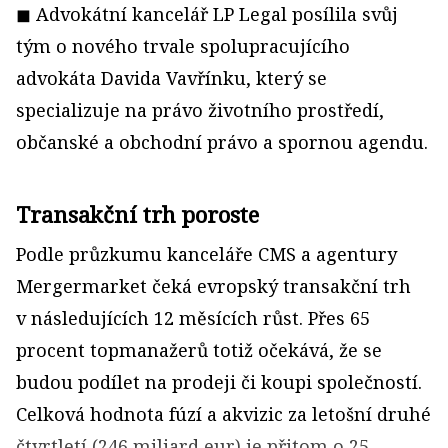
◼ Advokátní kancelář LP Legal posílila svůj
tým o nového trvale spolupracujícího
advokáta Davida Vavřínku, který se
specializuje na právo životního prostředí,
občanské a obchodní právo a spornou agendu.
Transakční trh poroste
Podle průzkumu kanceláře CMS a agentury
Mergermarket čeká evropský transakční trh
v následujících 12 měsících růst. Přes 65
procent topmanažerů totiž očekává, že se
budou podílet na prodeji či koupi společností.
Celková hodnota fúzí a akvizic za letošní druhé
čtvrtletí (246 miliard eur) je přitom o 25