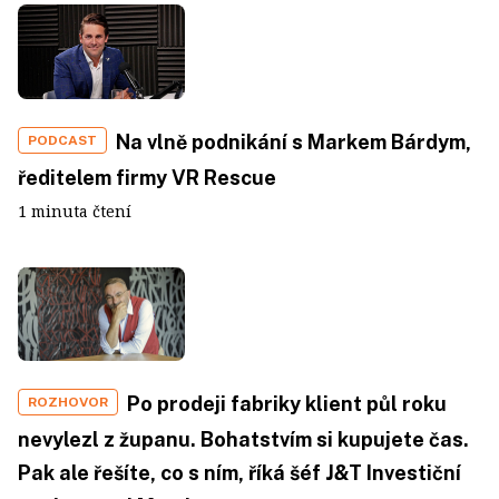
Na vlně podnikání s Markem Bárdym,
PODCAST
ředitelem firmy VR Rescue
1 minuta čtení
Po prodeji fabriky klient půl roku
ROZHOVOR
nevylezl z županu. Bohatstvím si kupujete čas.
Pak ale řešíte, co s ním, říká šéf J&T Investiční