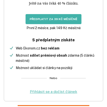
Ještě na vás čeká 40 % článku.
PŘEDPLATIT ZA 39 KČ MĚSÍČNĚ
První 2 měsíce, pak 149 Kč měsíčně
S předplatným získáte
Web Ekonom.cz
bez reklam
Možnost
sdílet prémiový obsah
zdarma (5 článků
měsíčně)
Možnost ukládat si články na později
Nebo
Přihlásit se a dočíst článek