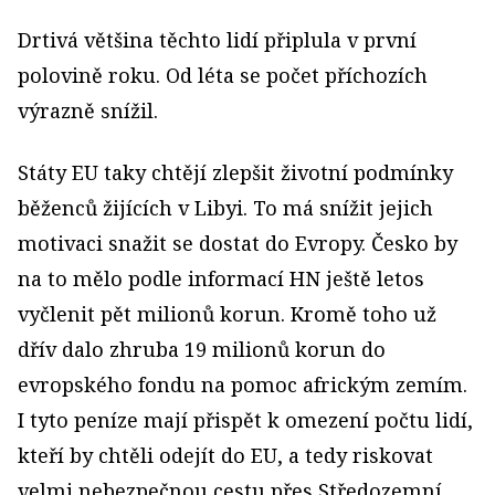
Drtivá většina těchto lidí připlula v první
polovině roku. Od léta se počet příchozích
výrazně snížil.
Státy EU taky chtějí zlepšit životní podmínky
běženců žijících v Libyi. To má snížit jejich
motivaci snažit se dostat do Evropy. Česko by
na to mělo podle informací HN ještě letos
vyčlenit pět milionů korun. Kromě toho už
dřív dalo zhruba 19 milionů korun do
evropského fondu na pomoc africkým zemím.
I tyto peníze mají přispět k omezení počtu lidí,
kteří by chtěli odejít do EU, a tedy riskovat
velmi nebezpečnou cestu přes Středozemní