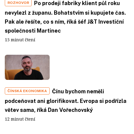
Po prodeji fabriky klient půl roku
ROZHOVOR
nevylezl z županu. Bohatstvím si kupujete čas.
Pak ale řešíte, co s ním, říká šéf J&T Investiční
společnosti Martinec
15 minut čtení
Čínu bychom neměli
ČÍNSKÁ EKONOMIKA
podceňovat ani glorifikovat. Evropa si podřízla
větev sama, říká Dan Vořechovský
12 minut čtení