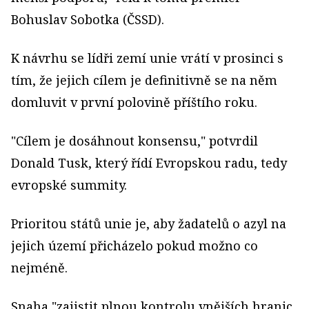
Bohuslav Sobotka (ČSSD).
K návrhu se lídři zemí unie vrátí v prosinci s
tím, že jejich cílem je definitivně se na něm
domluvit v první polovině příštího roku.
"Cílem je dosáhnout konsensu," potvrdil
Donald Tusk, který řídí Evropskou radu, tedy
evropské summity.
Prioritou států unie je, aby žadatelů o azyl na
jejich území přicházelo pokud možno co
nejméně.
Snaha "zajistit plnou kontrolu vnějších hranic