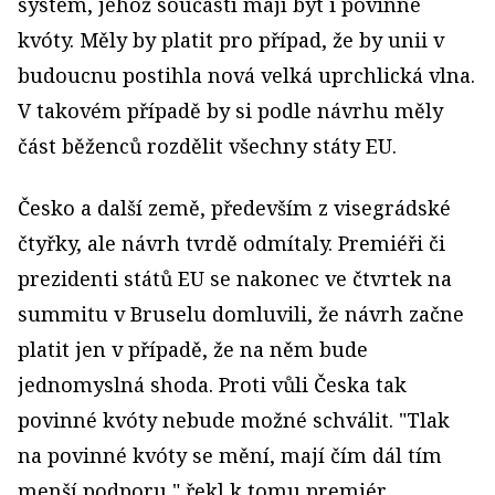
systém, jehož součástí mají být i povinné
kvóty. Měly by platit pro případ, že by unii v
budoucnu postihla nová velká uprchlická vlna.
V takovém případě by si podle návrhu měly
část běženců rozdělit všechny státy EU.
Česko a další země, především z visegrádské
čtyřky, ale návrh tvrdě odmítaly. Premiéři či
prezidenti států EU se nakonec ve čtvrtek na
summitu v Bruselu domluvili, že návrh začne
platit jen v případě, že na něm bude
jednomyslná shoda. Proti vůli Česka tak
povinné kvóty nebude možné schválit. "Tlak
na povinné kvóty se mění, mají čím dál tím
menší podporu," řekl k tomu premiér