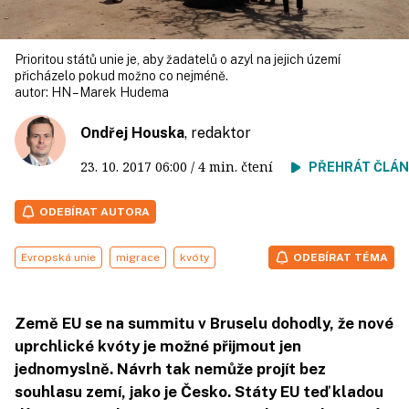
Prioritou států unie je, aby žadatelů o azyl na jejich území
přicházelo pokud možno co nejméně.
autor:
HN – Marek Hudema
Ondřej Houska
, redaktor
23. 10. 2017
06:00
/ 4 min. čtení
PŘEHRÁT ČLÁ
ODEBÍRAT AUTORA
Evropská unie
migrace
kvóty
ODEBÍRAT TÉMA
Země EU se na summitu v Bruselu dohodly, že nové
uprchlické kvóty je možné přijmout jen
jednomyslně. Návrh tak nemůže projít bez
souhlasu zemí, jako je Česko. Státy EU teď kladou