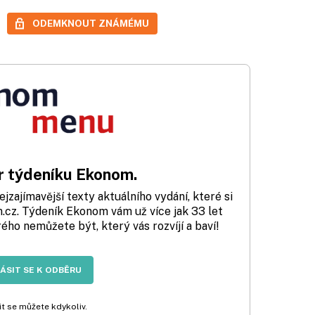
ODEMKNOUT ZNÁMÉMU
 týdeníku Ekonom.
zajímavější texty aktuálního vydání, které si
cz. Týdeník Ekonom vám už více jak 33 let
rého nemůžete být, který vás rozvíjí a baví!
LÁSIT SE K ODBĚRU
t se můžete kdykoliv.