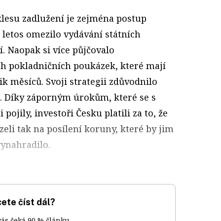
lesu zadlužení je zejména postup
é letos omezilo vydávání státních
í. Naopak si více půjčovalo
h pokladničních poukázek, které mají
ik měsíců. Svoji strategii zdůvodnilo
á. Díky záporným úrokům, které se s
jily, investoři Česku platili za to, že
zeli tak na posílení koruny, které by jim
vynahradilo.
ete číst dál?
vás čeká 90 % článku.