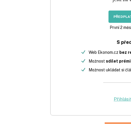
PŘEDPLAT
První 2 měs
S pře
Web Ekonom.cz
bez r
Možnost
sdílet prém
Možnost ukládat si člá
Přihlási