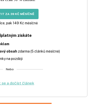
IT ZA 39 KČ MĚSÍČNĚ
íce, pak 149 Kč měsíčně
dplatným získáte
eklam
iový obsah
zdarma (5 článků měsíčně)
nky na později
Nebo
t se a dočíst článek