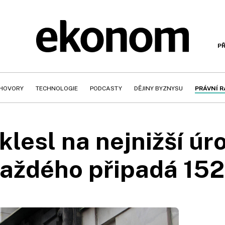
PŘ
HOVORY
TECHNOLOGIE
PODCASTY
DĚJINY BYZNYSU
PRÁVNÍ 
 klesl na nejnižší úr
aždého připadá 152 