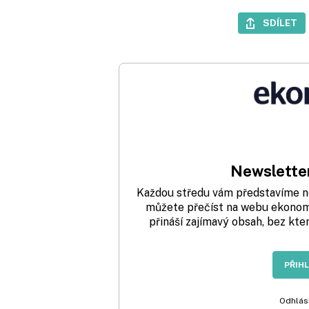
SDÍLET
Newsletter
Každou středu vám představíme nej
můžete přečíst na webu ekonom.
přináší zajímavý obsah, bez kte
PŘIH
Odhlási