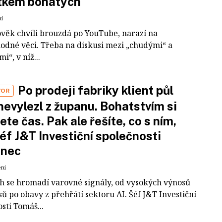
tkem bohatých
ní
ověk chvíli brouzdá po YouTube, narazí na
odné věci. Třeba na diskusi mezi „chudými“ a
i“, v níž...
Po prodeji fabriky klient půl
VOR
nevylezl z županu. Bohatstvím si
ete čas. Pak ale řešíte, co s ním,
šéf J&T Investiční společnosti
inec
ení
ch se hromadí varovné signály, od vysokých výnosů
ů po obavy z přehřátí sektoru AI. Šéf J&T Investiční
sti Tomáš...