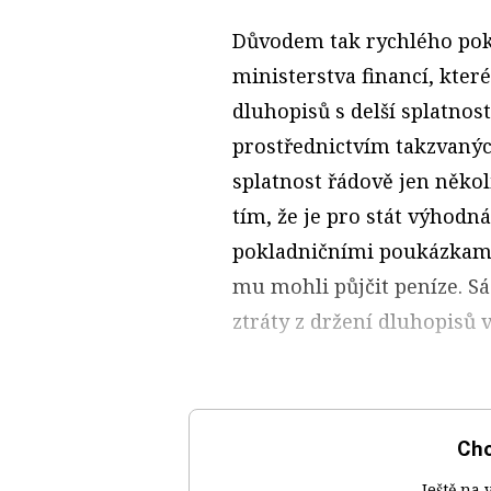
Důvodem tak rychlého pok
ministerstva financí, kter
dluhopisů s delší splatnost
prostřednictvím takzvanýc
splatnost řádově jen někol
tím, že je pro stát výhodn
pokladničními poukázkami po
mu mohli půjčit peníze. Sá
ztráty z držení dluhopisů 
Chc
Ještě na 