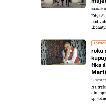
maje
8 minut čte
Když čl
podivuh
„bohatým
ROZHO
roku 
kupuj
říká 
Mart
15 minut čt
Na trzí
dluhopis
společno