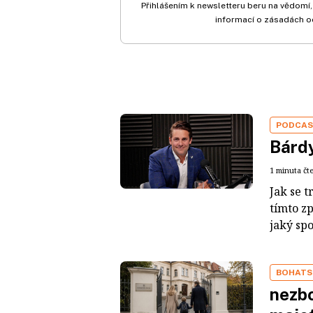
Přihlášením k newsletteru beru na vědomí,
informací o zásadách o
PODCA
Bárdy
1 minuta čt
Jak se t
tímto z
jaký sp
BOHATS
nezbo