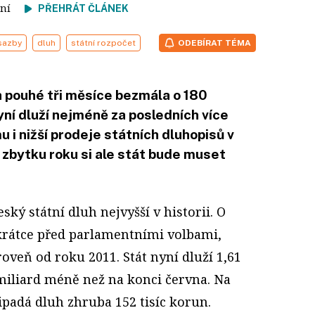
čtení
PŘEHRÁT ČLÁNEK
sazby
dluh
státní rozpočet
ODEBÍRAT TÉMA
a pouhé tři měsíce bezmála o 180
yní dluží nejméně za posledních více
mu i nižší prodeje státních dluhopisů v
e zbytku roku si ale stát bude muset
eský státní dluh nejvyšší v historii. O
 krátce před parlamentními volbami,
roveň od roku 2011. Stát nyní dluží 1,61
 miliard méně než na konci června. Na
ipadá dluh zhruba 152 tisíc korun.