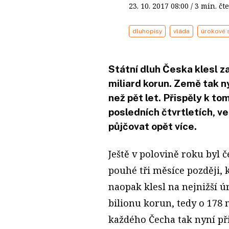
23. 10. 2017
08:00
/ 3 min. 
dluhopisy
vláda
úrokové 
Státní dluh Česka klesl z
miliard korun. Země tak n
než pět let. Přispěly k to
posledních čtvrtletích, v
půjčovat opět více.
Ještě v polovině roku byl č
pouhé tři měsíce později,
naopak klesl na nejnižší ú
bilionu korun, tedy o 178
každého Čecha tak nyní př