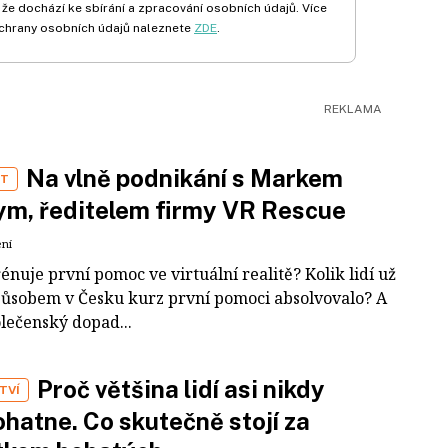
 že dochází ke sbírání a zpracování osobních údajů. Více
chrany osobních údajů naleznete
ZDE
.
Na vlně podnikání s Markem
ST
m, ředitelem firmy VR Rescue
ení
rénuje první pomoc ve virtuální realitě? Kolik lidí už
působem v Česku kurz první pomoci absolvovalo? A
olečenský dopad...
Proč většina lidí asi nikdy
TVÍ
hatne. Co skutečně stojí za