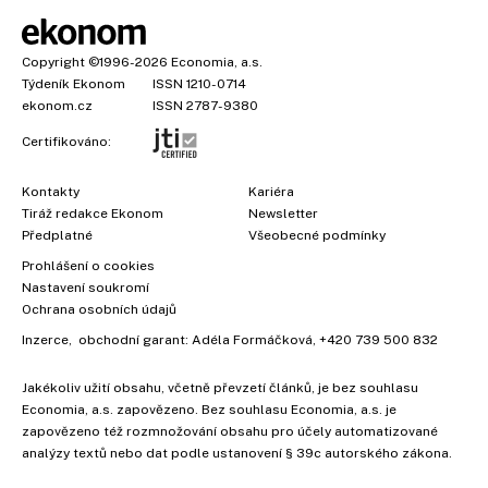
Copyright
©1996-2026
Economia, a.s.
Týdeník Ekonom
ISSN 1210-0714
ekonom.cz
ISSN 2787-9380
Certifikováno:
Kontakty
Kariéra
Tiráž redakce Ekonom
Newsletter
Předplatné
Všeobecné podmínky
Prohlášení o cookies
×
Nastavení soukromí
Ochrana osobních údajů
Inzerce
, obchodní garant:
Adéla Formáčková
,
+420 739 500 832
Jakékoliv užití obsahu, včetně převzetí článků, je bez souhlasu
Economia, a.s. zapovězeno. Bez souhlasu Economia, a.s. je
zapovězeno též rozmnožování obsahu pro účely automatizované
analýzy textů nebo dat podle ustanovení § 39c autorského zákona.