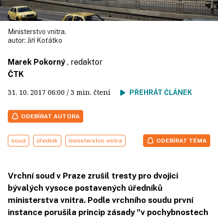
Ministerstvo vnitra.
autor:
Jiří Koťátko
Marek Pokorný
, redaktor
ČTK
31. 10. 2017
06:00
/ 3 min. čtení
PŘEHRÁT ČLÁNEK
ODEBÍRAT AUTORA
soud
úředník
ministerstvo vnitra
ODEBÍRAT TÉMA
Vrchní soud v Praze zrušil tresty pro dvojici
bývalých vysoce postavených úředníků
ministerstva vnitra. Podle vrchního soudu první
instance porušila princip zásady "v pochybnostech