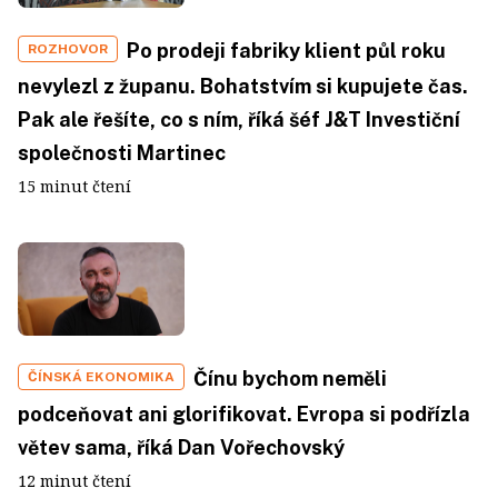
Po prodeji fabriky klient půl roku
ROZHOVOR
nevylezl z županu. Bohatstvím si kupujete čas.
Pak ale řešíte, co s ním, říká šéf J&T Investiční
společnosti Martinec
15 minut čtení
Čínu bychom neměli
ČÍNSKÁ EKONOMIKA
podceňovat ani glorifikovat. Evropa si podřízla
větev sama, říká Dan Vořechovský
12 minut čtení