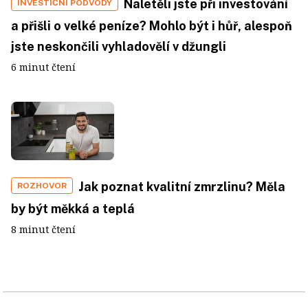
Naletěli jste při investování
INVESTIČNÍ PODVODY
a přišli o velké peníze? Mohlo být i hůř, alespoň
jste neskončili vyhladovělí v džungli
6 minut čtení
Jak poznat kvalitní zmrzlinu? Měla
ROZHOVOR
by být měkká a teplá
8 minut čtení