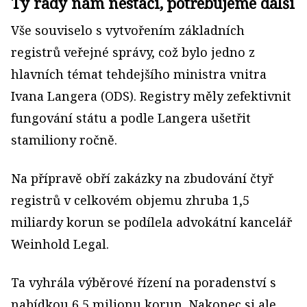
Ty rady nám nestačí, potřebujeme další
Vše souviselo s vytvořením základních
registrů veřejné správy, což bylo jedno z
hlavních témat tehdejšího ministra vnitra
Ivana Langera (ODS). Registry měly zefektivnit
fungování státu a podle Langera ušetřit
stamiliony ročně.
Na přípravě obří zakázky na zbudování čtyř
registrů v celkovém objemu zhruba 1,5
miliardy korun se podílela advokátní kancelář
Weinhold Legal.
Ta vyhrála výběrové řízení na poradenství s
nabídkou 6,5 milionu korun. Nakonec si ale