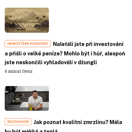
Naletěli jste při investování
INVESTIČNÍ PODVODY
a přišli o velké peníze? Mohlo být i hůř, alespoň
jste neskončili vyhladovělí v džungli
6 minut čtení
Jak poznat kvalitní zmrzlinu? Měla
ROZHOVOR
by být měkká a teplá