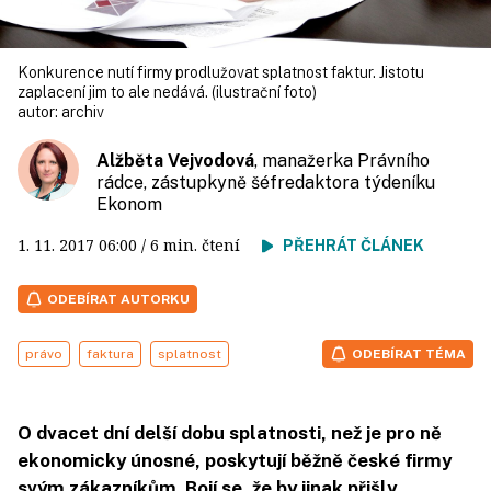
Konkurence nutí firmy prodlužovat splatnost faktur. Jistotu
zaplacení jim to ale nedává. (ilustrační foto)
autor:
archiv
Alžběta Vejvodová
, manažerka Právního
rádce, zástupkyně šéfredaktora týdeníku
Ekonom
1. 11. 2017
06:00
/ 6 min. čtení
PŘEHRÁT ČLÁNEK
ODEBÍRAT AUTORKU
právo
faktura
splatnost
ODEBÍRAT TÉMA
O dvacet dní delší dobu splatnosti, než je pro ně
ekonomicky únosné, poskytují běžně české firmy
svým zákazníkům. Bojí se, že by jinak přišly