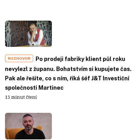
Po prodeji fabriky klient půl roku
ROZHOVOR
nevylezl z županu. Bohatstvím si kupujete čas.
Pak ale řešíte, co s ním, říká šéf J&T Investiční
společnosti Martinec
15 minut čtení