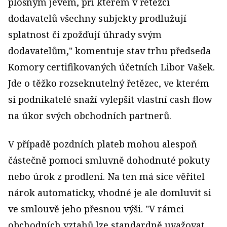
plošným jevem, při kterém v řetězci
dodavatelů všechny subjekty prodlužují
splatnost či zpožďují úhrady svým
dodavatelům," komentuje stav trhu předseda
Komory certifikovaných účetních Libor Vašek.
Jde o těžko rozseknutelný řetězec, ve kterém
si podnikatelé snaží vylepšit vlastní cash flow
na úkor svých obchodních partnerů.
V případě pozdních plateb mohou alespoň
částečně pomoci smluvně dohodnuté pokuty
nebo úrok z prodlení. Na ten má sice věřitel
nárok automaticky, vhodné je ale domluvit si
ve smlouvě jeho přesnou výši. "V rámci
obchodních vztahů lze standardně uvažovat