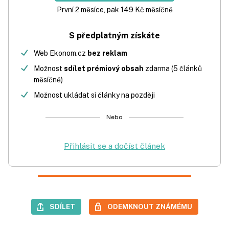
První 2 měsíce, pak 149 Kč měsíčně
S předplatným získáte
Web Ekonom.cz
bez reklam
Možnost
sdílet prémiový obsah
zdarma (5 článků
měsíčně)
Možnost ukládat si články na později
Nebo
Přihlásit se a dočíst článek
SDÍLET
ODEMKNOUT ZNÁMÉMU