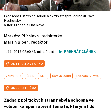
Předseda Ústavního soudu a exministr spravedlnosti Pavel
Rychetský.
autor:
Michaela Hasíková
Markéta Plíhalová
, redaktorka
Martin Biben
, redaktor
1. 11. 2017
08:00
/ 3 min. čtení
PŘEHRÁT ČLÁNEK
ODEBÍRAT AUTORKU
Volby 2017
ČSSD
ANO
Ústavní soud
Rychetský Pavel
ODEBÍRAT TÉMA
Žádná z politických stran nebyla schopna ve
volební kampani otevřít témata, kterými lidé