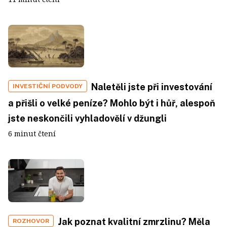
Naletěli jste při investování
INVESTIČNÍ PODVODY
a přišli o velké peníze? Mohlo být i hůř, alespoň
jste neskončili vyhladovělí v džungli
6 minut čtení
Jak poznat kvalitní zmrzlinu? Měla
ROZHOVOR