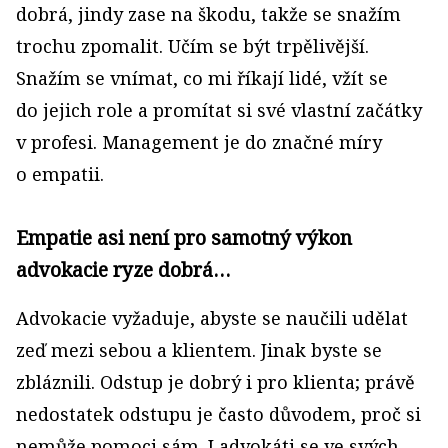
dobrá, jindy zase na škodu, takže se snažím
trochu zpomalit. Učím se být trpělivější.
Snažím se vnímat, co mi říkají lidé, vžít se
do jejich role a promítat si své vlastní začátky
v profesi. Management je do značné míry
o empatii.
Empatie asi není pro samotný výkon
advokacie ryze dobrá…
Advokacie vyžaduje, abyste se naučili udělat
zeď mezi sebou a klientem. Jinak byste se
zbláznili. Odstup je dobrý i pro klienta; právě
nedostatek odstupu je často důvodem, proč si
nemůže pomoci sám. I advokáti se ve svých