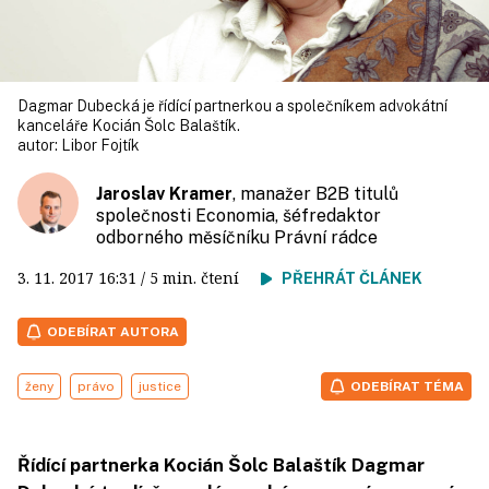
Dagmar Dubecká je řídící partnerkou a společníkem advokátní
kanceláře Kocián Šolc Balaštík.
autor:
Libor Fojtík
Jaroslav Kramer
, manažer B2B titulů
společnosti Economia, šéfredaktor
odborného měsíčníku Právní rádce
3. 11. 2017
16:31
/ 5 min. čtení
PŘEHRÁT ČLÁNEK
ODEBÍRAT AUTORA
ženy
právo
justice
ODEBÍRAT TÉMA
Řídící partnerka Kocián Šolc Balaštík Dagmar