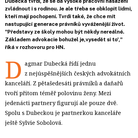
Dubecká tvrdí, že se dá vysoké pracovní nasazení
zvládnout i s rodinou. Je ale třeba se obklopit lidmi,
kteří mají pochopení. Tvrdí také, že chce mít
nastupující generace právníků vyváženější život.
"Představy ze školy mohou být někdy nereálné.
Základem advokacie bohužel je,vysedět si to',"
říká v rozhovoru pro HN.
D
agmar Dubecká řídí jednu
z nejúspěšnějších českých advokátních
kanceláří. Z pětašedesáti právníků a daňařů
tvoří přitom téměř polovinu ženy. Mezi
jedenácti partnery figurují ale pouze dvě.
Spolu s Dubeckou je partnerkou kanceláře
ještě Sylvie Sobolová.