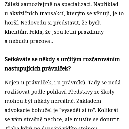
Záleží samozřejmě na specializaci. Například
u akvizičních transakcí, kterým se věnuji, je to
horší. Nedovedu si představit, že bych
klientům řekla, že jsou letní prázdniny
a nebudu pracovat.
Setkáváte se někdy s určitým rozčarováním
nastupujících právniček?
Nejen u právniček, i u právníků. Tady se nedá
rozlišovat podle pohlaví. Představy ze školy
mohou být někdy nereálné. Základem
advokacie bohužel je "vysedět si to". Kolikrát
se vám strašně nechce, ale musíte se donutit.
Třeba když po dvacáté vidíte stejnou