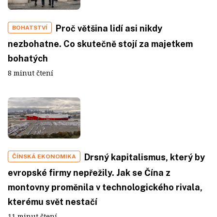
Proč většina lidí asi nikdy
BOHATSTVÍ
nezbohatne. Co skutečně stojí za majetkem
bohatých
8 minut čtení
Drsný kapitalismus, který by
ČÍNSKÁ EKONOMIKA
evropské firmy nepřežily. Jak se Čína z
montovny proměnila v technologického rivala,
kterému svět nestačí
11 minut čtení