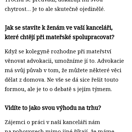
chytrost… Je to ale skutečně ojedinělé.
Jak se stavíte k ženám ve vaší kanceláři,
které chtějí při mateřské spolupracovat?
Když se kolegyně rozhodne při mateřství
věnovat advokacii, umožníme jí to. Advokacie
má svůj půvab v tom, že můžete některé věci
dělat z domova. Ne vše se dá sice řešit touto
formou, ale je to o debatě s jejím týmem.
Vidíte to jako svou výhodu na trhu?
Zájemci o práci v naší kanceláři nám
na pohovorech mimo jiné říkají, že máme