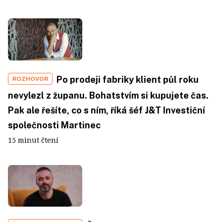
Po prodeji fabriky klient půl roku
ROZHOVOR
nevylezl z županu. Bohatstvím si kupujete čas.
Pak ale řešíte, co s ním, říká šéf J&T Investiční
společnosti Martinec
15 minut čtení