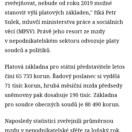
zveřejňovat, nebude od roku 2019 možné
stanovit výši platových základen," říká Petr
Sulek, mluvčí ministerstva práce a sociálních
věcí (MPSV). Právě jeho resort ze mzdy
v nepodnikatelském sektoru odvozuje platy
soudců a politiků.
Platová základna pro státní představitele letos
činí 65 733 korun. Řadový poslanec si vydělá
71 tisíc korun, hrubá měsíční mzda předsedy
sněmovny pak dosahuje 190 tisíc. Základna
pro soudce obecných soudů je 80 490 korun.
Naposledy statistici zveřejnili průměrnou
mzdu v nepodnikatelské sféře za loňský rok.