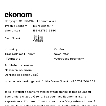
Copyright
©1996-2026
Economia, a.s.
Týdeník Ekonom
ISSN 1210-0714
ekonom.cz
ISSN 2787-9380
Certifikováno:
Kontakty
Kariéra
Tiráž redakce Ekonom
Newsletter
Předplatné
Všeobecné podmínky
Prohlášení o cookies
Nastavení soukromí
Ochrana osobních údajů
Inzerce
, obchodní garant:
Adéla Formáčková
,
+420 739 500 832
Jakékoliv užití obsahu, včetně převzetí článků, je bez souhlasu
×
Economia, a.s. zapovězeno. Bez souhlasu Economia, a.s. je
zapovězeno též rozmnožování obsahu pro účely automatizované
analýzy textů nebo dat podle ustanovení § 39c autorského zákona.