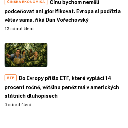
Čínu bychom neměli
ČÍNSKÁ EKONOMIKA
podceňovat ani glorifikovat. Evropa si podřízla
větev sama, říká Dan Vořechovský
12 minut čtení
Do Evropy přišlo ETF, které vyplácí 14
ETF
procent ročně, většinu peněz má v amerických
státních dluhopisech
5 minut čtení