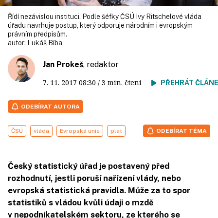
Řídí nezávislou instituci. Podle šéfky ČSÚ Ivy Ritschelové vláda
úřadu navrhuje postup, který odporuje národním i evropským
právním předpisům.
autor:
Lukáš Bíba
Jan Prokeš
, redaktor
7. 11. 2017
08:30
/ 3 min. čtení
PŘEHRÁT ČLÁN
ODEBÍRAT AUTORA
ČSÚ
vláda
Evropská unie
plat
ODEBÍRAT TÉMA
Český statistický úřad je postavený před
rozhodnutí, jestli poruší nařízení vlády, nebo
evropská statistická pravidla. Může za to spor
statistiků s vládou kvůli údaji o mzdě
v nepodnikatelském sektoru, ze kterého se