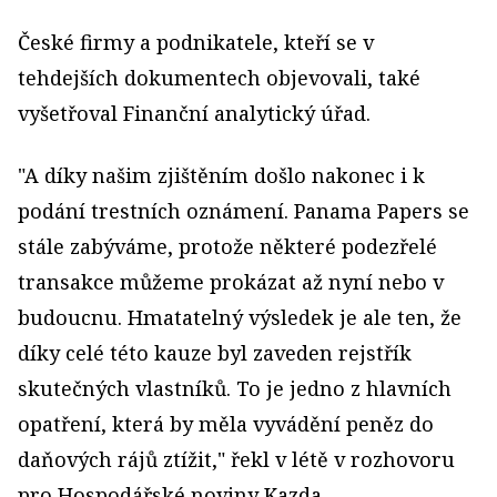
České firmy a podnikatele, kteří se v
tehdejších dokumentech objevovali, také
vyšetřoval Finanční analytický úřad.
"A díky našim zjištěním došlo nakonec i k
podání trestních oznámení. Panama Papers se
stále zabýváme, protože některé podezřelé
transakce můžeme prokázat až nyní nebo v
budoucnu. Hmatatelný výsledek je ale ten, že
díky celé této kauze byl zaveden rejstřík
skutečných vlastníků. To je jedno z hlavních
opatření, která by měla vyvádění peněz do
daňových rájů ztížit," řekl v létě v rozhovoru
pro Hospodářské noviny Kazda.