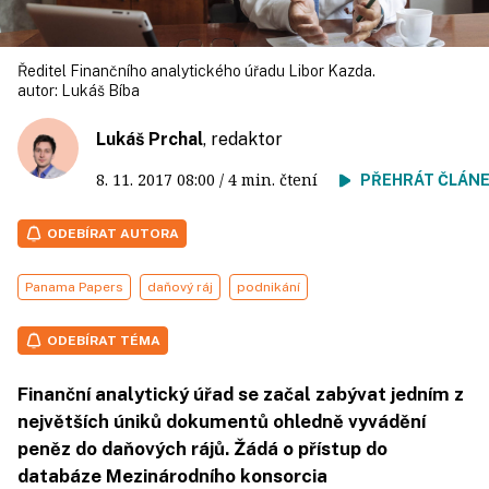
Ředitel Finančního analytického úřadu Libor Kazda.
autor:
Lukáš Bíba
Lukáš Prchal
, redaktor
8. 11. 2017
08:00
/ 4 min. čtení
PŘEHRÁT ČLÁN
ODEBÍRAT AUTORA
Panama Papers
daňový ráj
podnikání
ODEBÍRAT TÉMA
Finanční analytický úřad se začal zabývat jedním z
největších úniků dokumentů ohledně vyvádění
peněz do daňových rájů. Žádá o přístup do
databáze Mezinárodního konsorcia