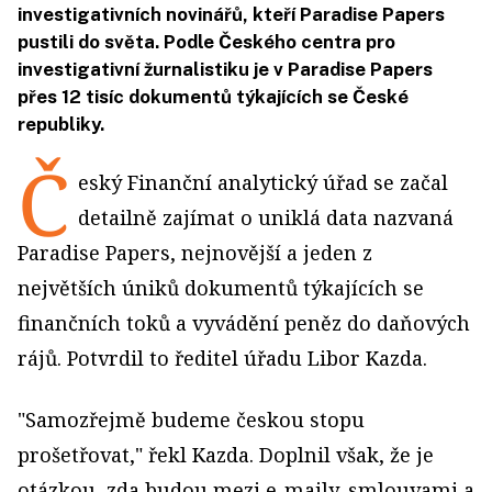
investigativních novinářů, kteří Paradise Papers
pustili do světa. Podle Českého centra pro
investigativní žurnalistiku je v Paradise Papers
přes 12 tisíc dokumentů týkajících se České
republiky.
Č
eský Finanční analytický úřad se začal
detailně zajímat o uniklá data nazvaná
Paradise Papers, nejnovější a jeden z
největších úniků dokumentů týkajících se
finančních toků a vyvádění peněz do daňových
rájů. Potvrdil to ředitel úřadu Libor Kazda.
"Samozřejmě budeme českou stopu
prošetřovat," řekl Kazda. Doplnil však, že je
otázkou, zda budou mezi e-maily, smlouvami a