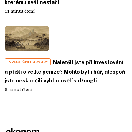
kterému svět nestačí
11 minut čtení
Naletěli jste při investování
INVESTIČNÍ PODVODY
a přišli o velké peníze? Mohlo být i hůř, alespoň
jste neskončili vyhladovělí v džungli
6 minut čtení