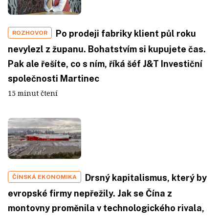
Po prodeji fabriky klient půl roku
ROZHOVOR
nevylezl z županu. Bohatstvím si kupujete čas.
Pak ale řešíte, co s ním, říká šéf J&T Investiční
společnosti Martinec
15 minut čtení
Drsný kapitalismus, který by
ČÍNSKÁ EKONOMIKA
evropské firmy nepřežily. Jak se Čína z
montovny proměnila v technologického rivala,