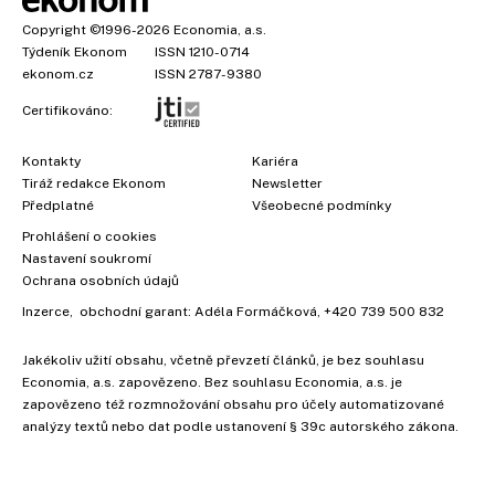
Copyright
©1996-2026
Economia, a.s.
Týdeník Ekonom
ISSN 1210-0714
ekonom.cz
ISSN 2787-9380
Certifikováno:
Kontakty
Kariéra
Tiráž redakce Ekonom
Newsletter
Předplatné
Všeobecné podmínky
Prohlášení o cookies
Nastavení soukromí
Ochrana osobních údajů
Inzerce
, obchodní garant:
Adéla Formáčková
,
+420 739 500 832
Jakékoliv užití obsahu, včetně převzetí článků, je bez souhlasu
Economia, a.s. zapovězeno. Bez souhlasu Economia, a.s. je
×
zapovězeno též rozmnožování obsahu pro účely automatizované
analýzy textů nebo dat podle ustanovení § 39c autorského zákona.