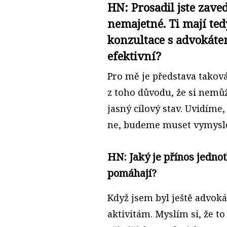
HN: Prosadil jste zav
nemajetné. Ti mají te
konzultace s advokáte
efektivní?
Pro mě je představa takov
z toho důvodu, že si nemůž
jasný cílový stav. Uvidíme,
ne, budeme muset vymysle
HN: Jaký je přínos jednot
pomáhají?
Když jsem byl ještě advoká
aktivitám. Myslím si, že to