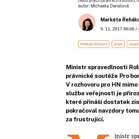
nebo jiných právních institucí, 
autor:
Michaela Danelová
Markéta Řehák
9. 11. 2017
06:00
/
Pelikán Robert
úřad
soud
Ministr spravedlnosti Ro
právnické soutěže Pro bo
V rozhovoru pro HN mimo j
služba veřejnosti je přir
které přináší dostatek zis
pokračoval navzdory tom
za frustrující.
inistr s