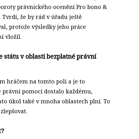
oroty právnického ocenění Pro bono &
 Tvrdí, že by rád v úřadu ještě
al, protože výsledky jeho práce
 vložil.
e státu v oblasti bezplatné právní
ním hráčem na tomto poli a je to
e právní pomoci dostalo každému,
ento úkol také v mnoha oblastech plní. To
zlepšovat.
t?