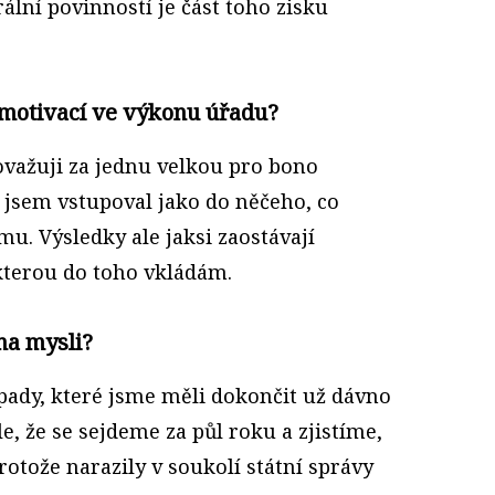
ální povinností je část toho zisku
 motivací ve výkonu úřadu?
ovažuji za jednu velkou pro bono
y jsem vstupoval jako do něčeho, co
u. Výsledky ale jaksi zaostávají
 kterou do toho vkládám.
na mysli?
ady, které jsme měli dokončit už dávno
le, že se sejdeme za půl roku a zjistíme,
otože narazily v soukolí státní správy