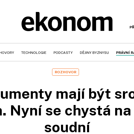
PŘ
HOVORY
TECHNOLOGIE
PODCASTY
DĚJINY BYZNYSU
PRÁVNÍ 
ROZHOVOR
umenty mají být sr
n. Nyní se chystá 
soudní