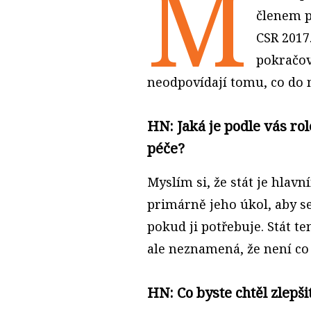
M
členem p
CSR 2017.
pokračov
neodpovídají tomu, co do ní
HN: Jaká je podle vás rol
péče?
Myslím si, že stát je hlav
primárně jeho úkol, aby s
pokud ji potřebuje. Stát t
ale neznamená, že není co 
HN: Co byste chtěl zlepši