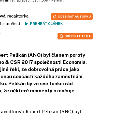
říká ministr spravedlnosti Robert Pelikán.
ová
, redaktorka
ODEBÍRAT AUTORKU
 4 min. čtení
PŘEHRÁT ČLÁNEK
ODEBÍRAT TÉMA
bert Pelikán (ANO) byl členem poroty
no & CSR 2017 společnosti Economia.
iné řekl, že dobrovolná práce jako
ozenou součástí každého zaměstnání,
ku. Pelikán by ve své funkci rád
u, že některé momenty označuje
pravedlnosti Robert Pelikán (ANO) byl