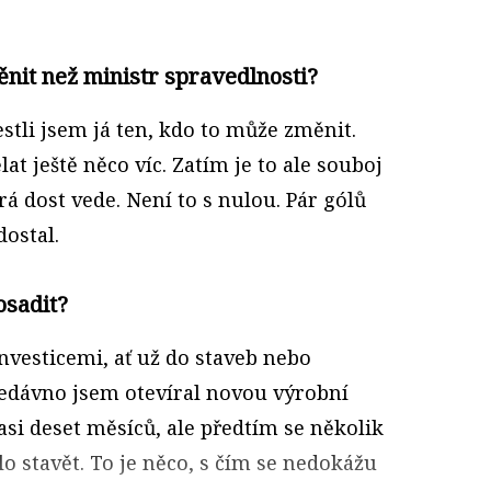
nit než ministr spravedlnosti?
estli jsem já ten, kdo to může změnit.
at ještě něco víc. Zatím je to ale souboj
rá dost vede. Není to s nulou. Pár gólů
dostal.
osadit?
nvesticemi, ať už do staveb nebo
nedávno jsem otevíral novou výrobní
 asi deset měsíců, ale předtím se několik
lo stavět. To je něco, s čím se nedokážu