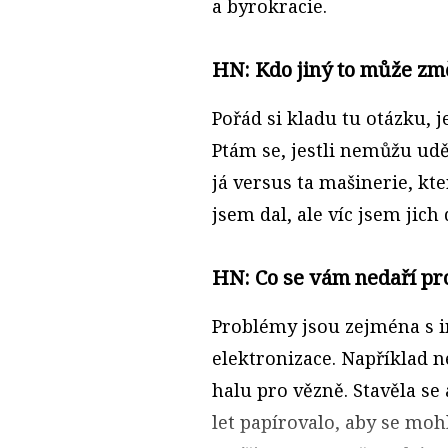
a byrokracie.
HN: Kdo jiný to může změ
Pořád si kladu tu otázku, j
Ptám se, jestli nemůžu uděl
já versus ta mašinerie, kte
jsem dal, ale víc jsem jich 
HN: Co se vám nedaří pr
Problémy jsou zejména s i
elektronizace. Například 
halu pro vězně. Stavěla se
let papírovalo, aby se moh