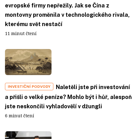
evropské firmy nepřežily. Jak se Čína z
montovny proměnila v technologického rivala,
kterému svět nestačí
11 minut čtení
Naletěli jste při investování
INVESTIČNÍ PODVODY
a přišli o velké peníze? Mohlo být i hůř, alespoň
jste neskončili vyhladovělí v džungli
6 minut čtení