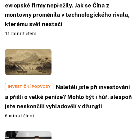
evropské firmy nepřežily. Jak se Čína z
montovny proměnila v technologického rivala,
kterému svět nestačí
11 minut čtení
Naletěli jste při investování
INVESTIČNÍ PODVODY
a přišli o velké peníze? Mohlo být i hůř, alespoň
jste neskončili vyhladovělí v džungli
6 minut čtení