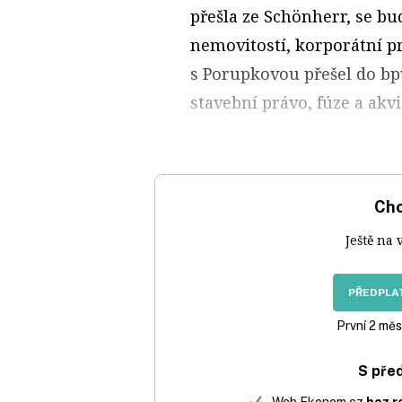
přešla ze Schönherr, se b
nemovitostí, korporátní pr
s Porupkovou přešel do bp
stavební právo, fúze a akv
Chc
Ještě na 
PŘEDPLAT
První 2 měs
S pře
Web Ekonom.cz
bez r