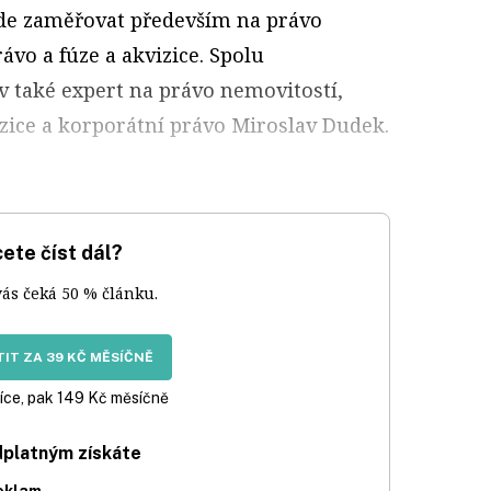
ude zaměřovat především na právo
ávo a fúze a akvizice. Spolu
v také expert na právo nemovitostí,
izice a korporátní právo Miroslav Dudek.
ete číst dál?
vás čeká 50 % článku.
IT ZA 39 KČ MĚSÍČNĚ
íce, pak 149 Kč měsíčně
dplatným získáte
eklam