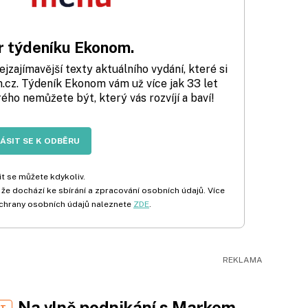
 týdeníku Ekonom.
zajímavější texty aktuálního vydání, které si
cz. Týdeník Ekonom vám už více jak 33 let
rého nemůžete být, který vás rozvíjí a baví!
LÁSIT SE K ODBĚRU
t se můžete kdykoliv.
 že dochází ke sbírání a zpracování osobních údajů. Více
chrany osobních údajů naleznete
ZDE
.
Na vlně podnikání s Markem
ST