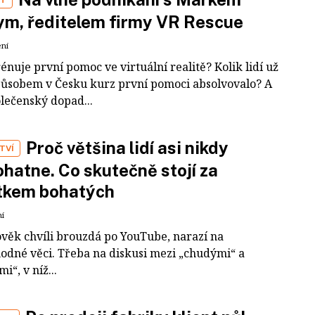
m, ředitelem firmy VR Rescue
ení
rénuje první pomoc ve virtuální realitě? Kolik lidí už
působem v Česku kurz první pomoci absolvovalo? A
olečenský dopad...
Proč většina lidí asi nikdy
TVÍ
hatne. Co skutečně stojí za
tkem bohatých
ní
ověk chvíli brouzdá po YouTube, narazí na
odné věci. Třeba na diskusi mezi „chudými“ a
i“, v níž...