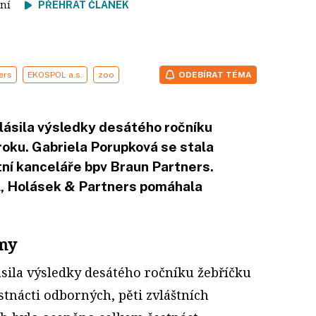
čtení
PŘEHRÁT ČLÁNEK
ers
EKOSPOL a.s.
zoo
ODEBÍRAT TÉMA
lásila výsledky desátého ročníku
roku. Gabriela Porupková se stala
ní kanceláře bpv Braun Partners.
l, Holásek & Partners pomáhala
rmy
ásila výsledky desátého ročníku žebříčku
stnácti odborných, pěti zvláštních