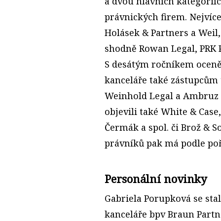
a dvou hlavních kategorií
právnických firem. Nejvíce
Holásek & Partners a Weil
shodně Rowan Legal, PRK P
S desátým ročníkem oceněn
kanceláře také zástupcům t
Weinhold Legal a Ambruz & 
objevili také White & Case,
Čermák a spol. či Brož & 
právníků pak má podle poř
Personální novinky
Gabriela Porupková se sta
kanceláře bpv Braun Partn