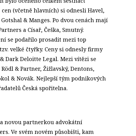
ch bylo oceněno celkem šestnáct
 cen (včetně hlavních) si odnesli Havel,
, Gotshal & Manges. Po dvou cenách mají
artners a Císař, Češka, Smutný.
í se podařilo prosadit mezi top
zv. velké čtyřky. Ceny si odnesly firmy
Dark De­loitte Legal. Mezi vítězi se
 Rödl & Partner, Žižlavský, Dentons,
Sokol & Novák. Nejlepší tým podnikových
adatelů Česká spořitelna.
la novou partnerkou advokátní
ers. Ve svém novém působišti, kam