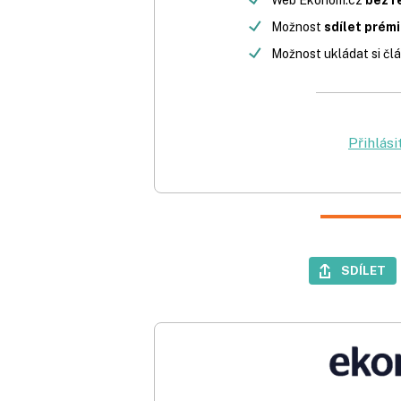
Možnost
sdílet prém
Možnost ukládat si člá
Přihlási
SDÍLET