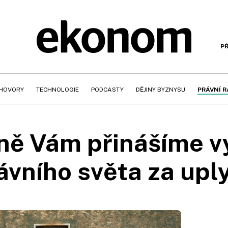
PŘ
HOVORY
TECHNOLOGIE
PODCASTY
DĚJINY BYZNYSU
PRÁVNÍ 
lně Vám přinášíme 
ávního světa za upl