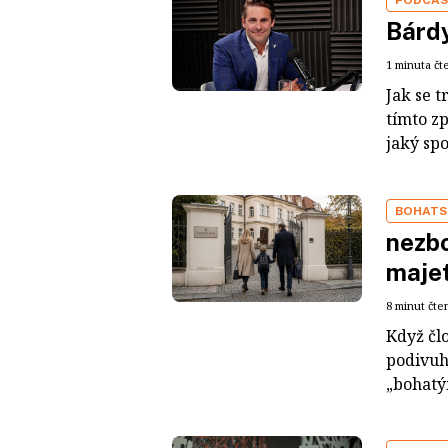
Bárdy
1 minuta čt
Jak se t
tímto z
jaký sp
BOHATS
nezbo
maje
8 minut čte
Když čl
podivuh
„bohatým