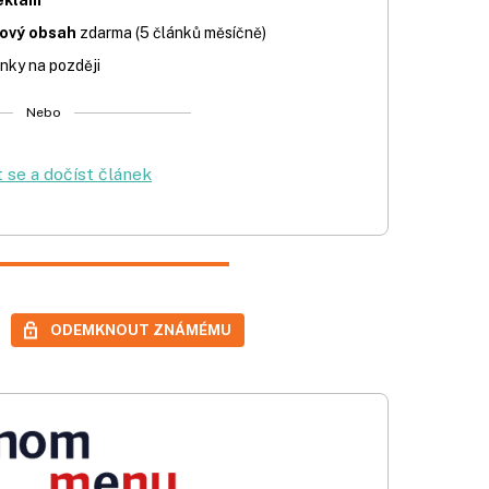
iový obsah
zdarma (5 článků měsíčně)
nky na později
Nebo
t se a dočíst článek
ODEMKNOUT ZNÁMÉMU