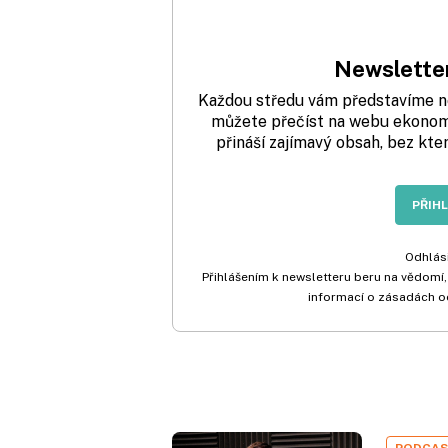
Newsletter
Každou středu vám představíme nej
můžete přečíst na webu ekonom.
přináší zajímavý obsah, bez kte
PŘIH
Odhlási
Přihlášením k newsletteru beru na vědomí,
informací o zásadách o
PODCA