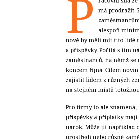
P
racovní síla z
má prodražit. 
zaměstnancům 
alespoň minim
nově by měli mít tito lidé
a příspěvky. Počítá s tím n
zaměstnanců, na němž se 
koncem října. Cílem novin
zajistit lidem z různých z
na stejném místě totožno
Pro firmy to ale znamená,
příspěvky a příplatky maj
nárok. Může jít například o
prostředí nebo různé zamě