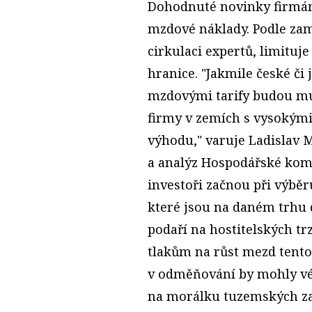
Dohodnuté novinky firmám
mzdové náklady. Podle za
cirkulaci expertů, limituj
hranice. "Jakmile české či 
mzdovými tarify budou mus
firmy v zemích s vysokými
výhodu," varuje Ladislav M
a analýz Hospodářské komo
investoři začnou při výbě
které jsou na daném trhu 
podaří na hostitelských tr
tlakům na růst mezd tento
v odměňování by mohly vé
na morálku tuzemských z