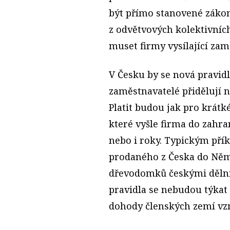
být přímo stanovené zákon
z odvětvových kolektivních
muset firmy vysílající za
V Česku by se nová pravidla
zaměstnavatelé přidělují n
Platit budou jak pro krátké
které vyšle firma do zahra
nebo i roky. Typickým přík
prodaného z Česka do Něm
dřevodomků českými dělní
pravidla se nebudou týkat 
dohody členských zemí vzn