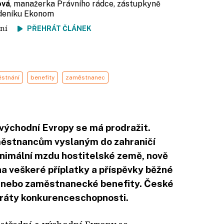
ová
, manažerka Právního rádce, zástupkyně
ýdeníku Ekonom
čtení
PŘEHRÁT ČLÁNEK
stnání
benefity
zaměstnanec
a východní Evropy se má prodražit.
aměstnancům vyslaným do zahraničí
inimální mzdu hostitelské země, nově
 na veškeré příplatky a příspěvky běžné
lat nebo zaměstnanecké benefity. České
ztráty konkurenceschopnosti.