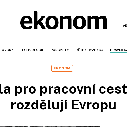
PŘ
HOVORY
TECHNOLOGIE
PODCASTY
DĚJINY BYZNYSU
PRÁVNÍ 
EKONOM
la pro pracovní cest
rozdělují Evropu