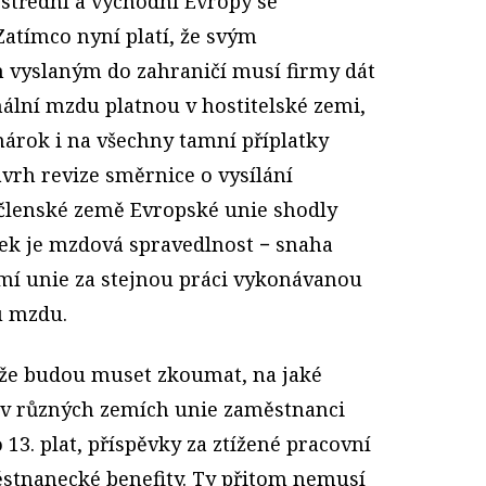
e střední a východní Evropy se
Zatímco nyní platí, že svým
vyslaným do zahraničí musí firmy dát
ální mzdu platnou v hostitelské zemi,
 nárok i na všechny tamní příplatky
ávrh revize směrnice o vysílání
členské země Evropské unie shodly
ek je mzdová spravedlnost − snaha
emí unie za stejnou práci vykonávanou
u mzdu.
 že budou muset zkoumat, na jaké
í v různých zemích unie zaměstnanci
 13. plat, příspěvky za ztížené pracovní
stnanecké benefity. Ty přitom nemusí