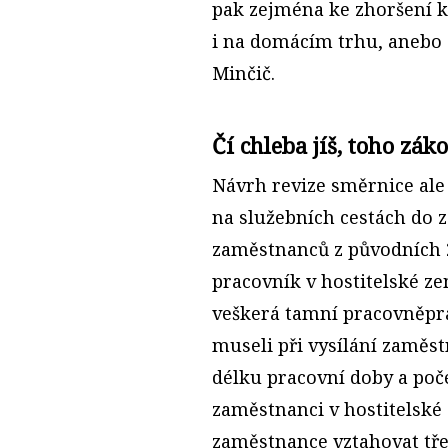
pak zejména ke zhoršení 
i na domácím trhu, anebo d
Minčič.
Čí chleba jíš, toho zák
Návrh revize směrnice ale
na služebních cestách do z
zaměstnanců z původních 2
pracovník v hosti­telské z
veškerá tamní pracovněprá
museli při vysílání zaměs
délku pracovní doby a poč
zaměstnanci v hostitelské
zaměstnance vztahovat třeb