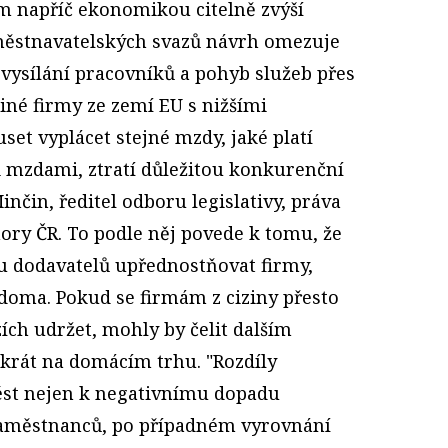
 napříč ekonomikou citelně zvýší
městnavatelských svazů návrh omezuje
e vysílání pracovníků a pohyb služeb přes
jiné firmy ze zemí EU s nižšími
et vyplácet stejné mzdy, jaké platí
 mzdami, ztratí důležitou konkurenční
inčin, ředitel odboru legislativy, práva
ry ČR. To podle něj povede k tomu, že
ru dodavatelů upřednostňovat firmy,
doma. Pokud se firmám z ciziny přesto
zích udržet, mohly by čelit dalším
krát na domácím trhu. "Rozdíly
st nejen k negativnímu dopadu
aměstnanců, po případném vyrovnání