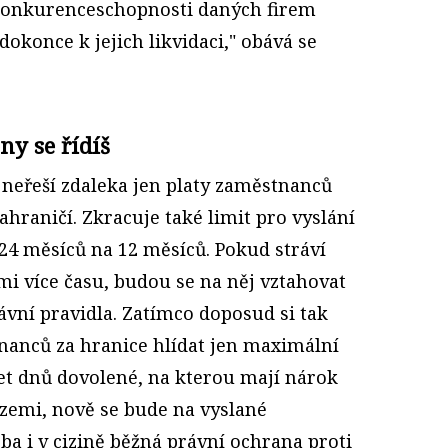
konkurenceschopnosti daných firem
okonce k jejich likvidaci," obává se
ony se řídíš
 neřeší zdaleka jen platy zaměstnanců
ahraničí. Zkracuje také limit pro vyslání
4 měsíců na 12 měsíců. Pokud stráví
emi více času, budou se na něj vztahovat
vní pravidla. Zatímco doposud si tak
tnanců za hranice hlídat jen maximální
et dnů dovolené, na kterou mají nárok
 zemi, nově se bude na vyslané
a i v cizině běžná právní ochrana proti