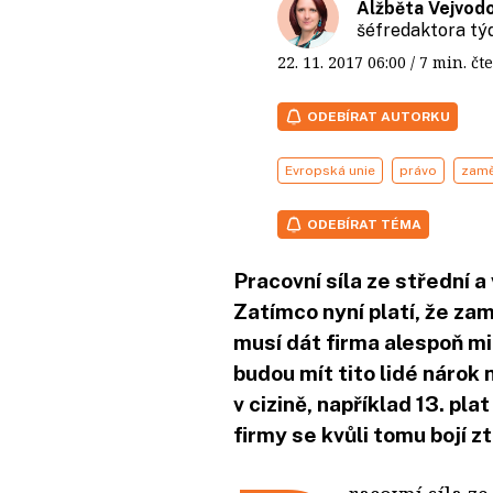
Alžběta Vejvod
šéfredaktora t
22. 11. 2017
06:00
/ 7 min. 
ODEBÍRAT AUTORKU
Evropská unie
právo
zamě
ODEBÍRAT TÉMA
Pracovní síla ze střední 
Zatímco nyní platí, že z
musí dát firma alespoň m
budou mít tito lidé nárok
v cizině, například 13. p
firmy se kvůli tomu bojí 