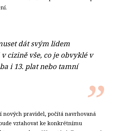
ní.
muset dát svým lidem
v cizině vše, co je obvyklé v
ba i 13. plat nebo tamní
í nových pravidel, počítá navrhovaná
nebude vztahovat ke konkrétnímu