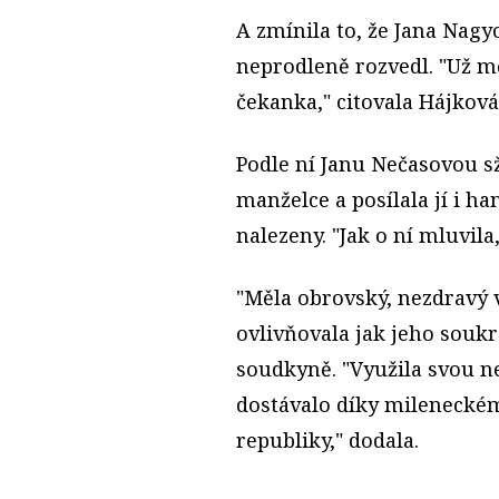
A zmínila to, že Jana Nagy
neprodleně rozvedl. "Už m
čekanka," citovala Hájková
Podle ní Janu Nečasovou s
manželce a posílala jí i ha
nalezeny. "Jak o ní mluvil
"Měla obrovský, nezdravý 
ovlivňovala jak jeho soukr
soudkyně. "Využila svou n
dostávalo díky milenecké
republiky," dodala.