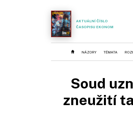
AKTUÁLNÍ ČÍSLO
ČASOPISU EKONOM
NÁZORY
TÉMATA
ROZ
Soud uzn
zneužití t