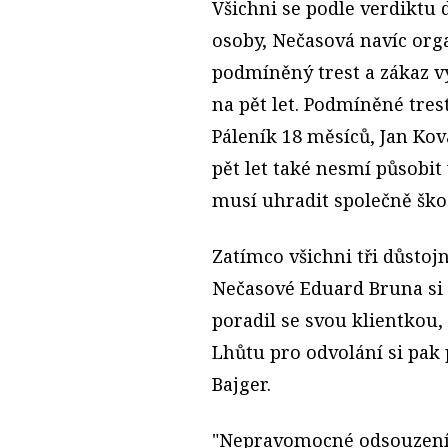
Všichni se podle verdiktu 
osoby, Nečasová navíc orga
podmíněný trest a zákaz v
na pět let. Podmíněné trest
Páleník 18 měsíců, Jan Kov
pět let také nesmí působit
musí uhradit společně škod
Zatímco všichni tři důstojn
Nečasové Eduard Bruna si 
poradil se svou klientkou,
Lhůtu pro odvolání si pak 
Bajger.
"Nepravomocné odsouzení 