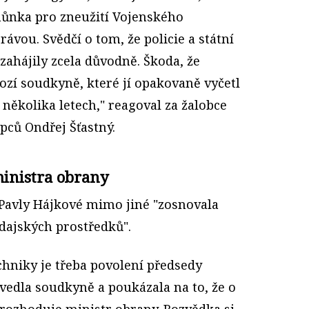
hůnka pro zneužití Vojenského
rávou. Svědčí o tom, že policie a státní
 zahájily zcela důvodně. Škoda, že
ozí soudkyně, které jí opakovaně vyčetl
 několika letech," reagoval za žalobce
pců Ondřej Šťastný.
ministra obrany
Pavly Hájkové mimo jiné "zosnovala
odajských prostředků".
chniky je třeba povolení předsedy
vedla soudkyně a poukázala na to, že o
 rozhoduje ministr obrany. Rozvědka si