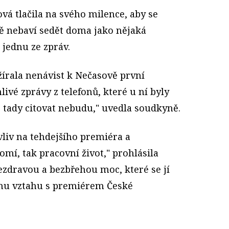
ová tlačila na svého milence, aby se
ě nebaví sedět doma jako nějaká
 jednu ze zpráv.
žírala nenávist k Nečasově první
nlivé zprávy z telefonů, které u ní byly
a, tady citovat nebudu," uvedla soudkyně.
vliv na tehdejšího premiéra a
omí, tak pracovní život," prohlásila
ezdravou a bezbřehou moc, které se jí
mu vztahu s premiérem České