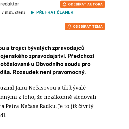
, redaktor
ODEBÍRAT AUTORA
/ 7 min. čtení
PŘEHRÁT ČLÁNEK
ODEBÍRAT TÉMA
u a trojici bývalých zpravodajců
Vojenského zpravodajství. Předchozí
obžalované u Obvodního soudu pro
dila. Rozsudek není pravomocný.
uznal Janu Nečasovou a tři bývalé
innými z toho, že nezákonně sledovali
 Petra Nečase Radku. Je to již čtvrtý
dl.