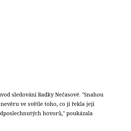
ůvod sledování Radky Nečasové. "Snahou
nevěru ve světle toho, co jí řekla její
 odposlechnutých hovorů," poukázala