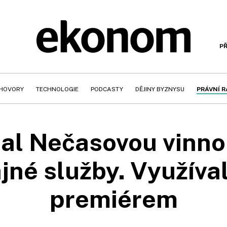
PŘ
HOVORY
TECHNOLOGIE
PODCASTY
DĚJINY BYZNYSU
PRÁVNÍ 
al Nečasovou vinno
ajné služby. Využíva
premiérem