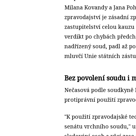
Milana Kovandy a Jana Po
zpravodajství je zásadní zp
zastupitelství celou kauzu
verdikt po chybách předch
nadřízený soud, padl až po
mluvčí Unie státních zástu
Bez povolení soudu i 
Nečasová podle soudkyně 
protiprávní použití zprav
"K použití zpravodajské te
senátu vrchního soudu," u
sledování osob a věcí zase