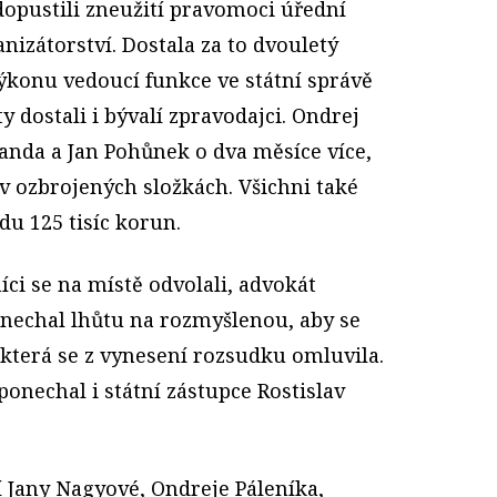
dopustili zneužití pravomoci úřední
nizátorství. Dostala za to dvouletý
ýkonu vedoucí funkce ve státní správě
y dostali i bývalí zpravodajci. Ondrej
anda a Jan Pohůnek o dva měsíce více,
 v ozbrojených složkách. Všichni také
u 125 tisíc korun.
íci se na místě odvolali, advokát
nechal lhůtu na rozmyšlenou, aby se
 která se z vynesení rozsudku omluvila.
ponechal i státní zástupce Rostislav
Jany Nagyové, Ondreje Páleníka,