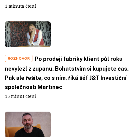
1 minuta čtení
Po prodeji fabriky klient půl roku
ROZHOVOR
nevylezl z županu. Bohatstvím si kupujete čas.
Pak ale řešíte, co s ním, říká šéf J&T Investiční
společnosti Martinec
15 minut čtení