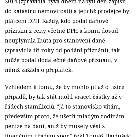
2014 (zpravidla bývá dnem nabytí den zápisu
do katastru nemovitostí) a jejichž prodejce byl
plátcem DPH. Každý, kdo podal daňové
přiznání z ceny včetně DPH a komu dosud
neuplynula lhůta pro stanovení daně
(zpravidla tři roky od podání přiznání), tak
může podat dodatečné daňové přiznání, v
němž zažádá o přeplatek.
Vzhledem k tomu, že by mohlo jít až o tisíce
případů, by tak stát mohl vracet částky až v
řádech stamilionů. "Já to stanovisko vítám,
především proto, že ušetří mladým rodinám
peníze na dani, aniž by musely vést s
finančním úřadem spor," řekl Tomáš Hajdušek.