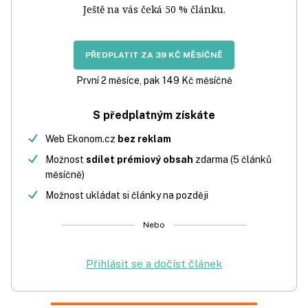
Ještě na vás čeká 50 % článku.
PŘEDPLATIT ZA 39 KČ MĚSÍČNĚ
První 2 měsíce, pak 149 Kč měsíčně
S předplatným získáte
Web Ekonom.cz
bez reklam
Možnost
sdílet prémiový obsah
zdarma (5 článků
měsíčně)
Možnost ukládat si články na později
Nebo
Přihlásit se a dočíst článek