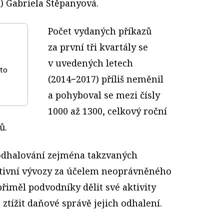
) Ga­briela Štěpanyová.
Počet vydaných příkazů
za první tři kvartály se
v uvedených letech
 to
(2014−2017) příliš neměnil
a pohyboval se mezi čísly
1000 až 1300, celkový roční
ů.
 odhalování zejména takzvaných
ktivní vývozy za účelem neoprávněného
řiměl podvodníky dělit své aktivity
ztížit daňové správě jejich odhalení.