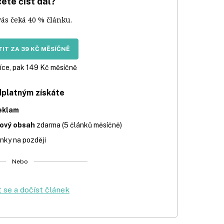
ete číst dál?
vás čeká 40 % článku.
IT ZA 39 KČ MĚSÍČNĚ
íce, pak 149 Kč měsíčně
dplatným získáte
eklam
iový obsah
zdarma (5 článků měsíčně)
nky na později
Nebo
t se a dočíst článek