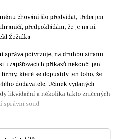
změnu chování šlo předvídat, třeba jen
ahraničí, předpokládám, že je na ni
ekl Žežulka.
ní správa potvrzuje, na druhou stranu
v síti zajišťovacích příkazů nekončí jen
 firmy, které se dopustily jen toho, že
elého dodavatele. Účinek vydaných
y likvidační a několika takto zničených
ší správní soud.