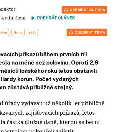
redaktor
ODEBÍRAT AUTORA
/ 4 min. čtení
PŘEHRÁT ČLÁNEK
práva
firmy
stát
ODEBÍRAT TÉMA
vacích příkazů během prvních tří
esla na méně než polovinu. Oproti 2,9
 měsíců loňského roku letos obstavili
iliardy korun. Počet vydaných
om zůstává přibližně stejný.
í úřady vydávají už několik let přibližně
kzvaných zajišťovacích příkazů, letos
la částka dlužné daně, kterou se berní
 nástrojem pokoušejí zajistit.