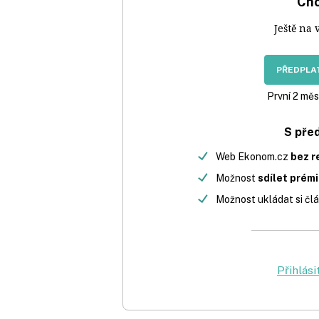
Chc
Ještě na 
PŘEDPLAT
První 2 měs
S pře
Web Ekonom.cz
bez r
Možnost
sdílet prém
Možnost ukládat si člá
Přihlási