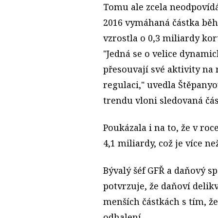
Tomu ale zcela neodpovídá
2016 vymáhaná částka běh
vzrostla o 0,3 miliardy kor
"Jedná se o velice dynamic
přesouvají své aktivity na 
regulaci," uvedla Štěpany
trendu vloni sledovaná čás
Poukázala i na to, že v roc
4,1 miliardy, což je více ne
Bývalý šéf GFŘ a daňový sp
potvrzuje, že daňoví delikv
menších částkách s tím, že
odhalení.