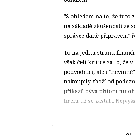
"S ohledem na to, že tuto 
na základě zkušeností ze z
správce daně připraven," ř
To na jednu stranu finanč
však čelí kritice za to, že 
podvodníci, ale i "nevinné"
nakoupily zboží od podezř
příkazů bývá přitom mnohd
firem už se zastal i Nejvyš