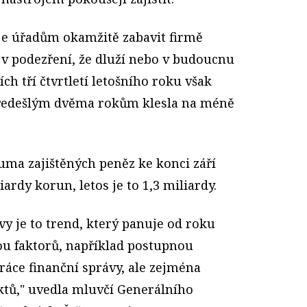
je úřadům okamžitě zabavit firmě
 v podezření, že dluží nebo v budoucnu
ch tří čtvrtletí letošního roku však
ředešlým dvěma rokům klesla na méně
uma zajištěných peněz ke konci září
iardy korun, letos je to 1,3 miliardy.
vy je to trend, který panuje od roku
dou faktorů, například postupnou
áce finanční správy, ale zejména
tů," uvedla mluvčí Generálního