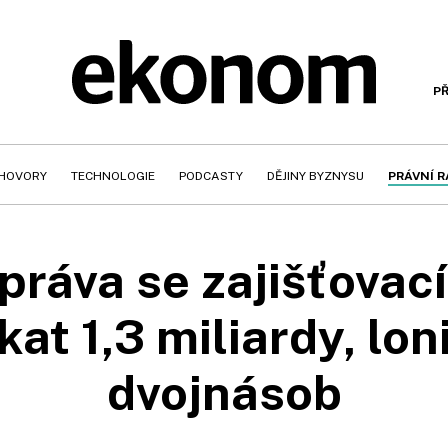
PŘ
HOVORY
TECHNOLOGIE
PODCASTY
DĚJINY BYZNYSU
PRÁVNÍ 
práva se zajišťovac
kat 1,3 miliardy, lon
dvojnásob