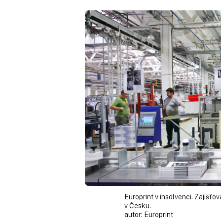
Europrint v insolvenci. Zajišťo
v Česku.
autor:
Europrint