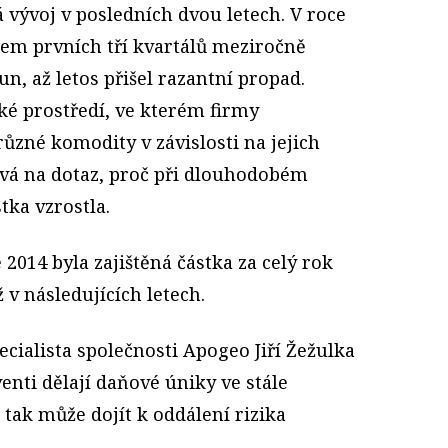
 vývoj v posledních dvou letech. V roce
em prvních tří kvartálů meziročně
un, až letos přišel razantní propad.
ké prostředí, ve kterém firmy
různé komodity v závislosti na jejich
ová na dotaz, proč při dlouhodobém
tka vzrostla.
e 2014 byla zajištěná částka za celý rok
ž v následujících letech.
ecialista společnosti Apogeo Jiří Žežulka
enti dělají daňové úniky ve stále
 tak může dojít k oddálení rizika