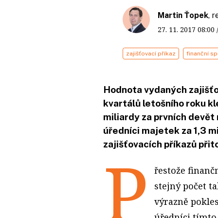
Martin Ťopek
, 
27. 11. 2017
08:00
zajišťovací příkaz
finanční s
Hodnota vydaných zajišťo
kvartálů letošního roku kl
miliardy za prvních devět
úředníci majetek za 1,3 m
zajišťovacích příkazů přit
P
řestože finančn
stejný počet ta
výrazně pokles
úředníci tímto