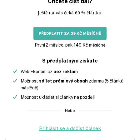
Chcete číst dál?
Ještě na vás čeká 60 % článku.
PŘEDPLATIT ZA 39 KČ MĚSÍČNĚ
První 2 měsíce, pak 149 Kč měsíčně
S předplatným získáte
Web Ekonom.cz
bez reklam
Možnost
sdílet prémiový obsah
zdarma (5 článků
měsíčně)
Možnost ukládat si články na později
Nebo
Přihlásit se a dočíst článek