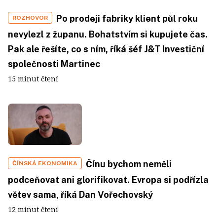
Po prodeji fabriky klient půl roku
ROZHOVOR
nevylezl z županu. Bohatstvím si kupujete čas.
Pak ale řešíte, co s ním, říká šéf J&T Investiční
společnosti Martinec
15 minut čtení
Čínu bychom neměli
ČÍNSKÁ EKONOMIKA
podceňovat ani glorifikovat. Evropa si podřízla
větev sama, říká Dan Vořechovský
12 minut čtení