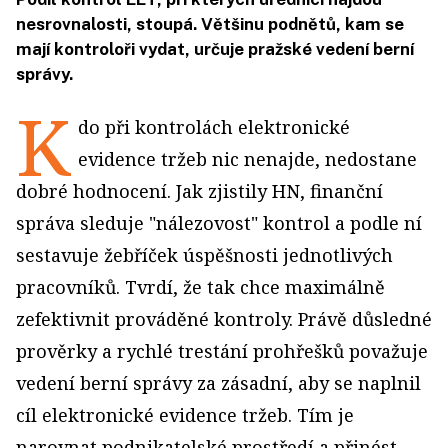
nesrovnalosti, stoupá. Většinu podnětů, kam se
mají kontroloři vydat, určuje pražské vedení berní
správy.
K
do při kontrolách elektronické
evidence tržeb nic nenajde, nedostane
dobré hodnocení. Jak zjistily HN, finanční
správa sleduje "nálezovost" kontrol a podle ní
sestavuje žebříček úspěšnosti jednotlivých
pracovníků. Tvrdí, že tak chce maximálně
zefektivnit prováděné kontroly. Právě důsledné
prověrky a rychlé trestání prohřešků považuje
vedení berní správy za zásadní, aby se naplnil
cíl elektronické evidence tržeb. Tím je
narovnat podnikatelské prostředí a přinést