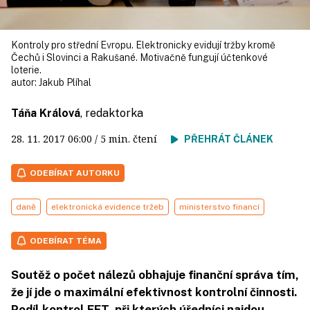
Kontroly pro střední Evropu. Elektronicky evidují tržby kromě
Čechů i Slovinci a Rakušané. Motivačně fungují účtenkové
loterie.
autor:
Jakub Plíhal
Táňa Králová
, redaktorka
28. 11. 2017
06:00
/ 5 min. čtení
PŘEHRÁT ČLÁNEK
ODEBÍRAT AUTORKU
daně
elektronická evidence tržeb
ministerstvo financí
ODEBÍRAT TÉMA
Soutěž o počet nálezů obhajuje finanční správa tím,
že jí jde o maximální efektivnost kontrolní činnosti.
Podíl kontrol EET, při kterých úředníci najdou