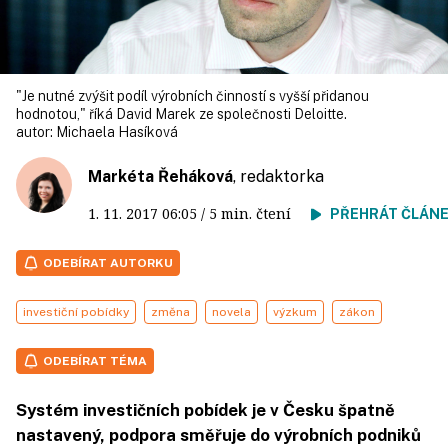
"Je nutné zvýšit podíl výrobních činností s vyšší přidanou
hodnotou," říká David Marek ze společnosti Deloitte.
autor:
Michaela Hasíková
Markéta Řeháková
, redaktorka
1. 11. 2017
06:05
/ 5 min. čtení
PŘEHRÁT ČLÁN
ODEBÍRAT AUTORKU
investiční pobídky
změna
novela
výzkum
zákon
ODEBÍRAT TÉMA
Systém investičních pobídek je v Česku špatně
nastavený, podpora směřuje do výrobních podniků