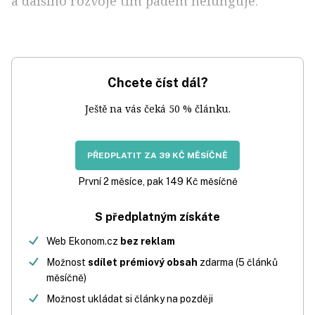
a dalšího rozvoje tím pádem nefunguje.
Chcete číst dál?
Ještě na vás čeká 50 % článku.
PŘEDPLATIT ZA 39 KČ MĚSÍČNĚ
První 2 měsíce, pak 149 Kč měsíčně
S předplatným získáte
Web Ekonom.cz
bez reklam
Možnost
sdílet prémiový obsah
zdarma (5 článků
měsíčně)
Možnost ukládat si články na později