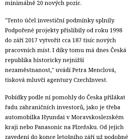
minimálně 20 nových pozic.
"Tento účel investiční podmínky splnily.
Podpořené projekty přislíbily od roku 1998
do září 2017 vytvořit cca 187 tisíc nových
pracovních míst. I díky tomu má dnes Česká
republika historicky nejnižší
nezaměstnanost," uvádí Petra Menclová,
tisková mluvčí agentury CzechInvest.
Pobídky podle ní pomohly do Česka přilákat
řadu zahraničních investorů, jako je třeba
automobilka Hyundai v Moravskoslezském
kraji nebo Panasonic na Plzeňsku. Od jejich
zavedení do konce letošního září už podobné