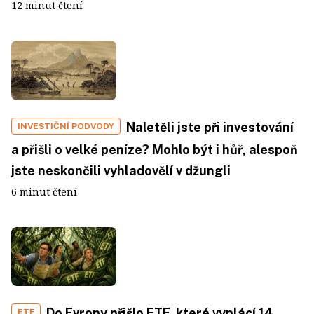
12 minut čtení
Naletěli jste při investování
INVESTIČNÍ PODVODY
a přišli o velké peníze? Mohlo být i hůř, alespoň
jste neskončili vyhladovělí v džungli
6 minut čtení
Do Evropy přišlo ETF, které vyplácí 14
ETF