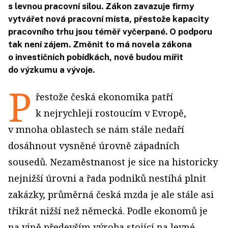
s levnou pracovní silou. Zákon zavazuje firmy
vytvářet nová pracovní místa, přestože kapacity
pracovního trhu jsou téměř vyčerpané. O podporu
tak není zájem. Změnit to má novela zákona
o investičních pobídkách, nově budou mířit
do výzkumu a vývoje.
P
řestože česká ekonomika patří
k nejrychleji rostoucím v Evropě,
v mnoha oblastech se nám stále nedaří
dosáhnout vysněné úrovně západních
sousedů. Nezaměstnanost je sice na historicky
nejnižší úrovni a řada podniků nestíhá plnit
zakázky, průměrná česká mzda je ale stále asi
třikrát nižší než německá. Podle ekonomů je
na vině především výroba stojící na levné