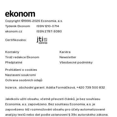
Copyright
©1996-2026
Economia, a.s.
Týdeník Ekonom
ISSN 1210-0714
ekonom.cz
ISSN 2787-9380
Certifikováno:
Kontakty
Kariéra
Tiráž redakce Ekonom
Newsletter
Předplatné
Všeobecné podmínky
Prohlášení o cookies
Nastavení soukromí
Ochrana osobních údajů
Inzerce
, obchodní garant:
Adéla Formáčková
,
+420 739 500 832
Jakékoliv užití obsahu, včetně převzetí článků, je bez souhlasu
×
Economia, a.s. zapovězeno. Bez souhlasu Economia, a.s. je
zapovězeno též rozmnožování obsahu pro účely automatizované
analýzy textů nebo dat podle ustanovení § 39c autorského zákona.