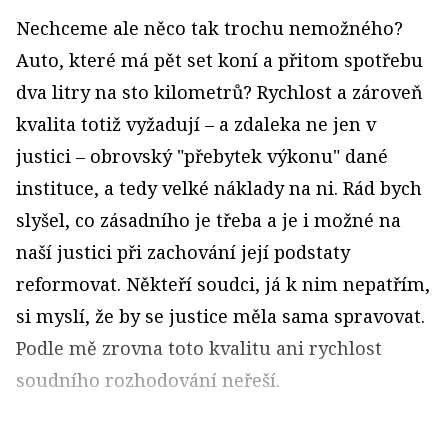
Nechceme ale něco tak trochu nemožného?
Auto, které má pět set koní a přitom spotřebu
dva litry na sto kilometrů? Rychlost a zároveň
kvalita totiž vyžadují – a zdaleka ne jen v
justici – obrovský "přebytek výkonu" dané
instituce, a tedy velké náklady na ni. Rád bych
slyšel, co zásadního je třeba a je i možné na
naší justici při zachování její podstaty
reformovat. Někteří soudci, já k nim nepatřím,
si myslí, že by se justice měla sama spravovat.
Podle mě zrovna toto kvalitu ani rychlost
soudního rozhodování neřeší.