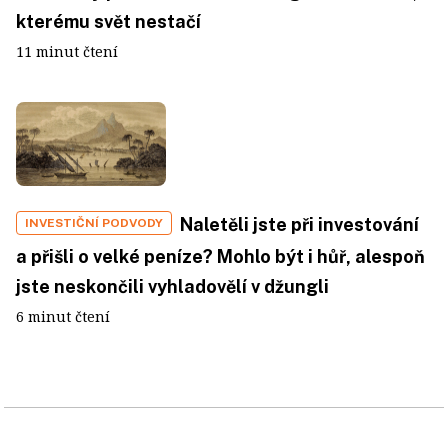
kterému svět nestačí
11 minut čtení
Naletěli jste při investování
INVESTIČNÍ PODVODY
a přišli o velké peníze? Mohlo být i hůř, alespoň
jste neskončili vyhladovělí v džungli
6 minut čtení