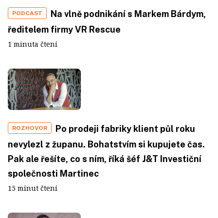
Na vlně podnikání s Markem Bárdym,
PODCAST
ředitelem firmy VR Rescue
1 minuta čtení
Po prodeji fabriky klient půl roku
ROZHOVOR
nevylezl z županu. Bohatstvím si kupujete čas.
Pak ale řešíte, co s ním, říká šéf J&T Investiční
společnosti Martinec
15 minut čtení