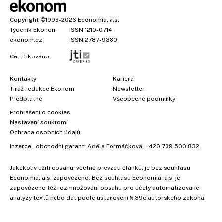
Copyright
©1996-2026
Economia, a.s.
Týdeník Ekonom
ISSN 1210-0714
ekonom.cz
ISSN 2787-9380
Certifikováno:
Kontakty
Kariéra
Tiráž redakce Ekonom
Newsletter
Předplatné
Všeobecné podmínky
Prohlášení o cookies
Nastavení soukromí
Ochrana osobních údajů
Inzerce
, obchodní garant:
Adéla Formáčková
,
+420 739 500 832
Jakékoliv užití obsahu, včetně převzetí článků, je bez souhlasu
Economia, a.s. zapovězeno. Bez souhlasu Economia, a.s. je
zapovězeno též rozmnožování obsahu pro účely automatizované
analýzy textů nebo dat podle ustanovení § 39c autorského zákona.