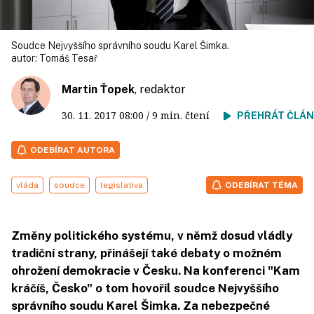
Soudce Nejvyššího správního soudu Karel Šimka.
autor:
Tomáš Tesař
Martin Ťopek
, redaktor
30. 11. 2017
08:00
/ 9 min. čtení
PŘEHRÁT ČLÁ
ODEBÍRAT AUTORA
vláda
soudce
legislativa
ODEBÍRAT TÉMA
Změny politického systému, v němž dosud vládly
tradiční strany, přinášejí také debaty o možném
ohrožení demokracie v Česku. Na konferenci "Kam
kráčíš, Česko" o tom hovořil soudce Nejvyššího
správního soudu Karel Šimka. Za nebezpečné