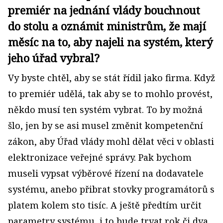
premiér na jednání vlády bouchnout
do stolu a oznámit ministrům, že mají
měsíc na to, aby najeli na systém, který
jeho úřad vybral?
Vy byste chtěl, aby se stát řídil jako firma. Když
to premiér udělá, tak aby se to mohlo provést,
někdo musí ten systém vybrat. To by možná
šlo, jen by se asi musel změnit kompetenční
zákon, aby Úřad vlády mohl dělat věci v oblasti
elektronizace veřejné správy. Pak bychom
museli vypsat výběrové řízení na dodavatele
systému, anebo přibrat stovky programátorů s
platem kolem sto tisíc. A ještě předtím určit
parametry systému, i to bude trvat rok či dva.