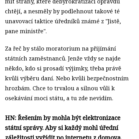
mít strany, které debyrokratizaci opravdu
chtějí, a nesměly by podlehnout takové té
unavovací taktice úředníků známé z "Jistě,
pane ministře".
Za řeč by stálo moratorium na přijímání
státních zaměstnanců. Jenže vždy se najde
někdo, kdo si prosadí výjimky, třeba právě
kvůli výběru daní. Nebo kvůli bezpečnostním
hrozbám. Chce to trvalou a silnou vůli k
osekávání moci státu, a tu zde nevidím.
HN: Řešením by mohla být elektronizace
státní správy. Aby si každý mohl úřední
záležitosti vyřídit po internetu z domova.